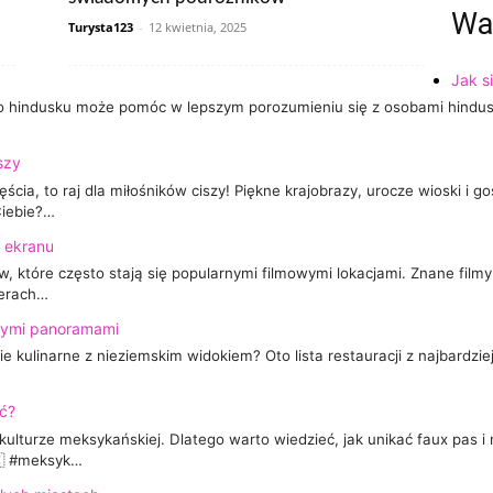
Wa
Turysta123
-
12 kwietnia, 2025
Jak s
 hindusku może pomóc w lepszym porozumieniu się z osobami hinduski
szy
ścia, to raj dla miłośników ciszy! Piękne krajobrazy, urocze wioski i
Ciebie?…
o ekranu
w, które często stają się popularnymi filmowymi lokacjami. Znane filmy
nerach…
szymi panoramami
 kulinarne z nieziemskim widokiem? Oto lista restauracji z najbardzi
ać?
kulturze meksykańskiej. Dlatego warto wiedzieć, jak unikać faux pas i
🇽 #meksyk…