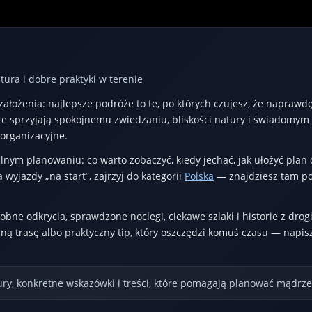
ura i dobre praktyki w terenie
łożenia: najlepsze podróże to te, po których czujesz, że naprawdę b
óre sprzyjają spokojnemu zwiedzaniu, bliskości natury i świadomy
 organizacyjne.
nym planowaniu: co warto zobaczyć, kiedy jechać, jak ułożyć plan 
a wyjazdy „na start”, zajrzyj do kategorii
Polska
— znajdziesz tam po
bne odkrycia, sprawdzone noclegi, ciekawe szlaki i historie z dro
asną trasę albo praktyczny tip, który oszczędzi komuś czasu — napi
ry, konkretne wskazówki i treści, które pomagają planować mądrze