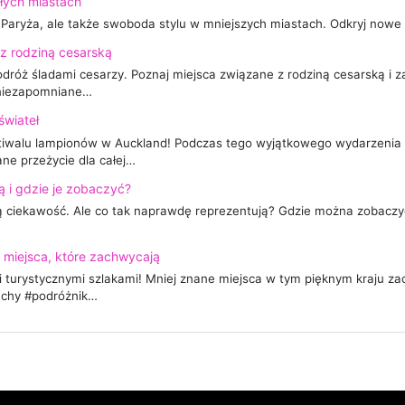
ałych miastach
 Paryża, ale także swoboda stylu w mniejszych miastach. Odkryj nowe in
 z rodziną cesarską
róż śladami cesarzy. Poznaj miejsca związane z rodziną cesarską i za
i niezapomniane…
świateł
tiwalu lampionów w Auckland! Podczas tego wyjątkowego wydarzenia 
ne przeżycie dla całej…
ą i gdzie je zobaczyć?
 ciekawość. Ale co tak naprawdę reprezentują? Gdzie można zobaczyć 
 miejsca, które zachwycają
turystycznymi szlakami! Mniej znane miejsca w tym pięknym kraju zac
zechy #podróżnik…