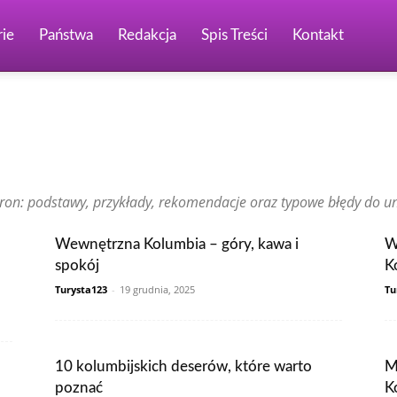
ie
Państwa
Redakcja
Spis Treści
Kontakt
Brazylia
Chiny
Chorwacja
Czechy
Dominikana
Egipt
ia
Holandia
Hongkong
Indie
Indonezja
Irlandia
Japonia
on: podstawy, przykłady, rekomendacje oraz typowe błędy do un
Malezja
Maroko
Meksyk
Niemcy
Norwegia
Nowa Zelandia
ia
Singapur
Stany Zjednoczone
Szwajcaria
Szwecja
Tajlandia
ęgry
Wielka Brytania
Wietnam
Włochy
Wewnętrzna Kolumbia – góry, kawa i
W
spokój
K
Turysta123
-
19 grudnia, 2025
Tu
10 kolumbijskich deserów, które warto
M
poznać
K