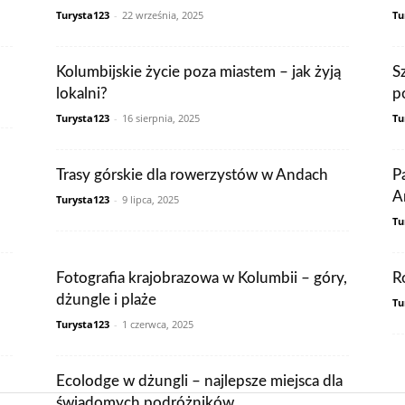
Turysta123
-
22 września, 2025
Tu
Kolumbijskie życie poza miastem – jak żyją
S
lokalni?
p
Turysta123
-
16 sierpnia, 2025
Tu
Trasy górskie dla rowerzystów w Andach
P
A
Turysta123
-
9 lipca, 2025
Tu
Fotografia krajobrazowa w Kolumbii – góry,
R
dżungle i plaże
Tu
Turysta123
-
1 czerwca, 2025
Ecolodge w dżungli – najlepsze miejsca dla
świadomych podróżników