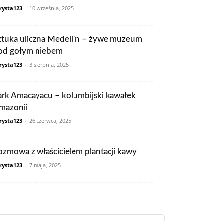
rysta123
-
10 września, 2025
ztuka uliczna Medellín – żywe muzeum
od gołym niebem
rysta123
-
3 sierpnia, 2025
ark Amacayacu – kolumbijski kawałek
mazonii
rysta123
-
26 czerwca, 2025
ozmowa z właścicielem plantacji kawy
rysta123
-
7 maja, 2025