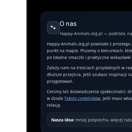
O nas
🐾
Happy-Animals.org.pl — podróże, nat
Happy-Animals.org.pl powstało z prostego za
punkt na mapie. Piszemy o kierunkach, kt
po lokalne smaczki i praktyczne wskazówki
Zależy nam na treściach przydatnych w real
dłuższe przejścia. Jeśli szukasz inspiracji n
przygotowań.
Cenimy też doświadczenia społeczności: dro
w dziale
Teksty czytelników
. Jeśli masz wł
relację.
Nasza idea:
mniej pośpiechu, więcej natu