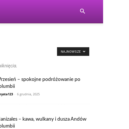
NAJNOWSZE
iknięcia.
rzesień – spokojne podróżowanie po
olumbii
rysta123
-
6 grudnia, 2025
anizales – kawa, wulkany i dusza Andów
olumbii