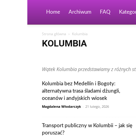
Home
Archiwum
FAQ
Kategor
Strona główna
Kolumbia
KOLUMBIA
Arabia Saudyjska
Argentyna
Australia
Austria
Finlandia
Francja
Grecja
Gwatemala
Hiszpan
Wątek Kolumbia przedstawiamy z różnych str
Kanada
Kolumbia
Korea Południowa
Makau
Peru
Polska
Portugalia
Rosja
RPA
Rumun
Teksty czytelników
Tunezja
Turcja
Ukraina
W
Kolumbia bez Medellín i Bogoty:
Zjednoczone Emiraty Arabskie
alternatywna trasa śladami dżungli,
oceanów i andyjskich wiosek
Magdalena Włodarczyk
-
21 lutego, 2026
Transport publiczny w Kolumbii – jak się
poruszać?