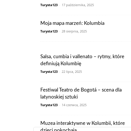
Turysta123
-
17 października, 2025
Moja mapa marzeń: Kolumbia
Turysta123
-
28 sierpnia, 2025
Salsa, cumbia i vallenato – rytmy, które
definiują Kolumbię
Turysta123
-
22 lipca, 2025
Festiwal Teatro de Bogotá – scena dla
latynoskiej sztuki
Turysta123
-
14 czerwca, 2025
Muzea interaktywne w Kolumbii, które
dzieci pokochają