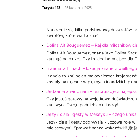
Turysta123
-
25 kwietnia, 2025
Nauczenie się kilku podstawowych zwrotów po
zwrotów, które warto znać!
Dolina Ait Bouguemez – Raj dla miłośników ci
Dolina Ait Bouguemez, znana jako Dolina Szczę
zaginąć na dłużej. Czy to idealne miejsce dla 
Irlandia w filmach – lokacje znane z wielkieg
Irlandia to kraj pełen malowniczych krajobrazó
zostały nakręcone w pięknych irlandzkich ple
Jedzenie z widokiem – restauracje z najlep
Czy jesteś gotowy na wyjątkowe doświadczenie
zachwycą Twoje podniebienie i oczy!
Język ciała i gesty w Meksyku – czego unik
Język ciała i gesty odgrywają kluczową rolę w 
miejscowymi. Sprawdź nasze wskazówki! 💃🇲