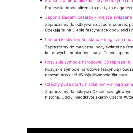
Francuska moda uliczna – styl w dużych i m
Francuska moda uliczna to nie tylko elegancja
Japonia śladami cesarzy – miejsca związane
Zapraszamy do odkrywania Japonii poprzez pod
Czekają tu na Ciebie fascynujące opowieści 
Lantern Festival w Auckland – magiczna noc 
Zapraszamy do magicznej nocy świateł na fes
kolorowych lampionów i magii. To niezapomnia
Rosyjskie symbole narodowe: Co reprezentuj
Rosyjskie symbole narodowe fascynują i budzą
naszym artykule! #Rosja #symbole #kultura
Czechy poza utartym szlakiem – mniej znane
Zapraszamy do odkrycia Czech poza głównymi 
historią. Odkryj nieodkryte skarby Czech! #C