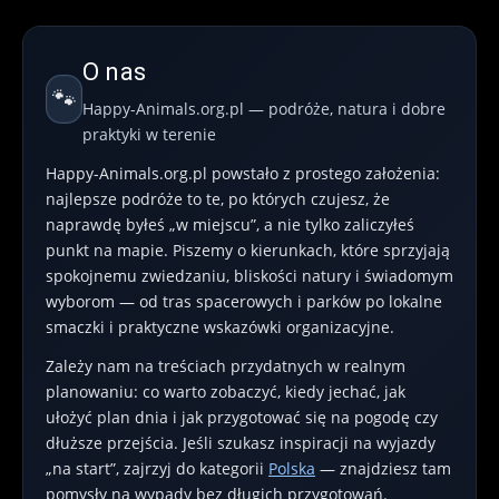
O nas
🐾
Happy-Animals.org.pl — podróże, natura i dobre
praktyki w terenie
Happy-Animals.org.pl powstało z prostego założenia:
najlepsze podróże to te, po których czujesz, że
naprawdę byłeś „w miejscu”, a nie tylko zaliczyłeś
punkt na mapie. Piszemy o kierunkach, które sprzyjają
spokojnemu zwiedzaniu, bliskości natury i świadomym
wyborom — od tras spacerowych i parków po lokalne
smaczki i praktyczne wskazówki organizacyjne.
Zależy nam na treściach przydatnych w realnym
planowaniu: co warto zobaczyć, kiedy jechać, jak
ułożyć plan dnia i jak przygotować się na pogodę czy
dłuższe przejścia. Jeśli szukasz inspiracji na wyjazdy
„na start”, zajrzyj do kategorii
Polska
— znajdziesz tam
pomysły na wypady bez długich przygotowań.