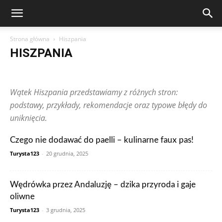
Strona główna
Hiszpania
HISZPANIA
Arabia Saudyjska
Argentyna
Australia
Austria
Brazylia
Chiny
Chorwacja
Czechy
Dominikana
Egipt
Finlandia
Wątek Hiszpania przedstawiamy z różnych stron:
Francja
Grecja
Gwatemala
Hiszpania
Holandia
Hongkong
Indie
Indonezja
Irlandia
Japonia
Kanada
Kolumbia
podstawy, przykłady, rekomendacje oraz typowe błędy do
Korea Południowa
Makau
Malezja
Maroko
Meksyk
uniknięcia.
Niemcy
Norwegia
Nowa Zelandia
Peru
Polska
Portugalia
Rosja
RPA
Rumunia
Singapur
Stany Zjednoczone
Czego nie dodawać do paelli – kulinarne faux pas!
Szwajcaria
Szwecja
Tajlandia
Teksty czytelników
Tunezja
Turcja
Ukraina
Węgry
Wielka Brytania
Wietnam
Włochy
Turysta123
-
20 grudnia, 2025
Zjednoczone Emiraty Arabskie
Wędrówka przez Andaluzję – dzika przyroda i gaje
oliwne
Turysta123
-
3 grudnia, 2025