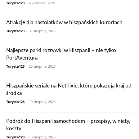
Turysta123
-
6 września, 2025
Atrakcje dla nastolatków w hiszpańskich kurortach
Turysta123
-
31 sierpnia, 2025
Najlepsze parki rozrywki w Hiszpanii – nie tylko
PortAventura
Turysta123
-
25 sierpnia, 2025
Hiszpańskie seriale na Netflixie, które pokazują kraj od
środka
Turysta123
-
19 sierpnia, 2025
Podróż do Hiszpanii samochodem – przepisy, winiety,
koszty
Turysta123
-
13 sierpnia, 2025