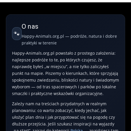
O nas
🐾
Happy-Animals.org.pl — podróże, natura i dobre
praktyki w terenie
Happy-Animals.org.pl powstało z prostego założenia:
najlepsze podróże to te, po których czujesz, że
naprawdę byłeś „w miejscu”, a nie tylko zaliczyłeś
punkt na mapie. Piszemy o kierunkach, które sprzyjają
spokojnemu zwiedzaniu, bliskości natury i świadomym
wyborom — od tras spacerowych i parków po lokalne
smaczki i praktyczne wskazówki organizacyjne.
Zależy nam na treściach przydatnych w realnym
planowaniu: co warto zobaczyć, kiedy jechać, jak
ułożyć plan dnia i jak przygotować się na pogodę czy
dłuższe przejścia. Jeśli szukasz inspiracji na wyjazdy
„na start”, zajrzyj do kategorii
Polska
— znajdziesz tam