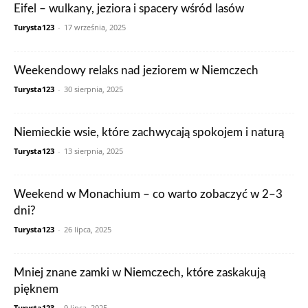
Eifel – wulkany, jeziora i spacery wśród lasów
Turysta123
-
17 września, 2025
Weekendowy relaks nad jeziorem w Niemczech
Turysta123
-
30 sierpnia, 2025
Niemieckie wsie, które zachwycają spokojem i naturą
Turysta123
-
13 sierpnia, 2025
Weekend w Monachium – co warto zobaczyć w 2–3
dni?
Turysta123
-
26 lipca, 2025
Mniej znane zamki w Niemczech, które zaskakują
pięknem
Turysta123
-
9 lipca, 2025