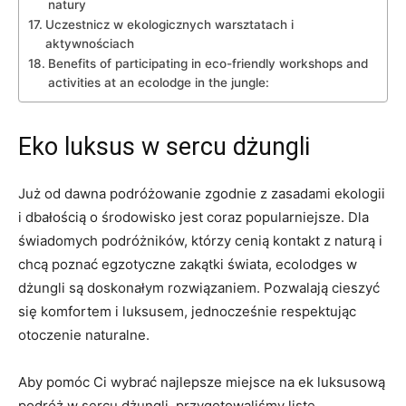
⁢natury
Uczestnicz ⁢w ekologicznych ⁢warsztatach i
aktywnościach
Benefits of participating⁣ in eco-friendly workshops and
activities at⁣ an ecolodge in ​the jungle:
Eko ⁣luksus⁤ w sercu dżungli
Już od dawna podróżowanie zgodnie​ z⁣ zasadami ekologii
i⁢ dbałością o środowisko jest ​coraz popularniejsze. Dla
świadomych podróżników, którzy cenią kontakt z naturą i
chcą poznać egzotyczne zakątki‍ świata, ecolodges w
dżungli są doskonałym rozwiązaniem.⁢ Pozwalają cieszyć
się ‌komfortem i luksusem, jednocześnie respektując
otoczenie ⁣naturalne.
Aby pomóc Ci wybrać najlepsze⁤ miejsce na‍ ek ​luksusową
podróż w⁤ sercu dżungli, przygotowaliśmy listę