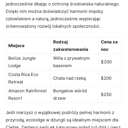
⁣jednocześnie dbając o ochronę​ środowiska naturalnego.
Dzięki⁢ nim można doświadczyć ​harmonii ⁢między
człowiekiem a naturą, jednocześnie wspierając
zrównoważony rozwój lokalnych społeczności.
Rodzaj
Cena za
Miejsce
‍zakwaterowania
‌noc
Belize Jungle
Willa z prywatnym
$300
Lodge
basenem
Costa Rica Eco⁣
Chata nad rzeką
$200
Retreat
Amazon Rainforest
Bungalow wśród
$250
Resort
drzew
Jeśli marzysz o‌ wyjątkowej‍ podróży​ pełnej harmonii ​z
przyrodą, ecolodge w dżungli są⁢ idealnym miejscem dla
Ciebie.⁢ Zaplanuj ⁤swój ek luksusowy pobyt już dziś i ciesz