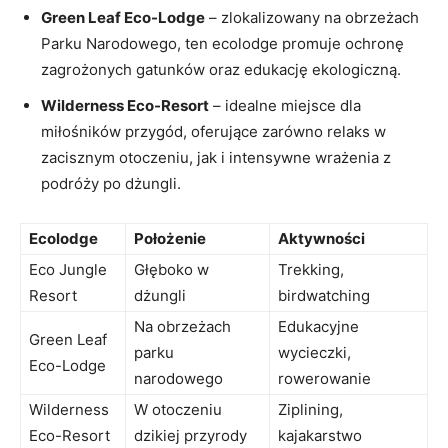
Green Leaf Eco-Lodge
– zlokalizowany na obrzeżach
Parku Narodowego, ten ecolodge promuje ochronę
zagrożonych gatunków oraz edukację ekologiczną.
Wilderness⁢ Eco-Resort
– idealne miejsce ‌dla
miłośników przygód, oferujące zarówno relaks w
zacisznym otoczeniu, ​jak‍ i‍ intensywne wrażenia‌ z
podróży po dżungli.
Ecolodge
Położenie
Aktywności
Eco Jungle
Głęboko w
Trekking,
Resort
dżungli
birdwatching
Na obrzeżach
Edukacyjne⁣
Green Leaf
parku
wycieczki,
Eco-Lodge
narodowego
rowerowanie
Wilderness
W ⁣otoczeniu
Ziplining,
Eco-Resort
dzikiej przyrody
kajakarstwo