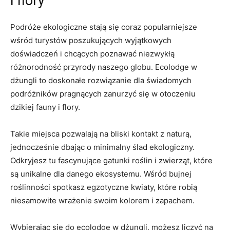
i flory
Podróże ekologiczne stają się coraz popularniejsze
wśród turystów poszukujących wyjątkowych
doświadczeń i chcących poznawać niezwykłą
różnorodność przyrody ‌naszego globu. Ecolodge ‍w
dżungli to doskonałe rozwiązanie dla świadomych
⁤podróżników pragnących zanurzyć się w otoczeniu
dzikiej ​fauny i flory.
Takie miejsca pozwalają ‌na bliski kontakt z naturą,
jednocześnie dbając ⁣o minimalny ślad‌ ekologiczny.
Odkryjesz tu fascynujące gatunki roślin‌ i‍ zwierząt, ⁤które ​
są‌ unikalne dla danego ekosystemu. Wśród bujnej
roślinności spotkasz ⁤egzotyczne kwiaty,‍ które robią
niesamowite wrażenie swoim kolorem i zapachem.
Wybierając się do ecolodge w⁣ dżungli, możesz liczyć na