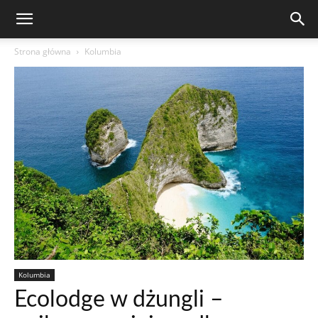
Strona główna
Kolumbia
Kolumbia
Ecolodge w dżungli –