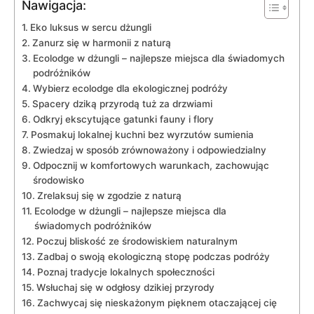
Nawigacja:
Eko ⁣luksus⁤ w sercu dżungli
Zanurz się w ‌harmonii z ‍naturą
Ecolodge w dżungli⁢ – ⁣najlepsze⁢ miejsca dla świadomych
podróżników
Wybierz ecolodge dla ekologicznej ⁤podróży
Spacery dziką przyrodą tuż ⁢za​ drzwiami
Odkryj ekscytujące‌ gatunki fauny i flory
Posmakuj lokalnej‍ kuchni bez wyrzutów sumienia
Zwiedzaj w sposób zrównoważony i odpowiedzialny
Odpocznij w komfortowych warunkach, zachowując
środowisko
Zrelaksuj się w zgodzie z naturą
Ecolodge w‌ dżungli ‌– najlepsze miejsca dla
⁣świadomych podróżników
Poczuj bliskość ze⁤ środowiskiem naturalnym
Zadbaj o swoją‌ ekologiczną stopę podczas podróży
Poznaj tradycje lokalnych ‌społeczności
Wsłuchaj⁢ się ‌w ​odgłosy dzikiej przyrody
Zachwycaj się ⁢nieskażonym pięknem ‍otaczającej cię