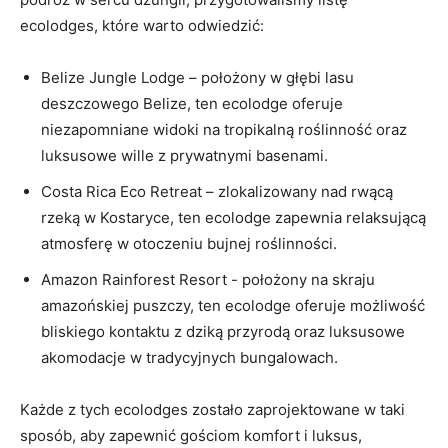
ecolodges, które warto odwiedzić:
Belize Jungle Lodge – położony w głębi ⁣lasu⁢
deszczowego Belize, ten ⁣ecolodge oferuje
niezapomniane widoki​ na tropikalną roślinność oraz
luksusowe wille z prywatnymi⁤ basenami.
Costa Rica Eco ‌Retreat – zlokalizowany ‌nad ⁤rwącą
rzeką ⁣w Kostaryce, ten ecolodge zapewnia ⁣relaksującą
atmosferę w otoczeniu bujnej roślinności.
Amazon ⁤Rainforest Resort ‌-⁣ położony na‌ skraju
amazońskiej puszczy, ten ecolodge oferuje możliwość
bliskiego kontaktu ​z dziką przyrodą oraz luksusowe
akomodacje w⁤ tradycyjnych bungalowach.
Każde z ‍tych ecolodges zostało zaprojektowane w taki
sposób, aby zapewnić ‍gościom komfort i luksus,