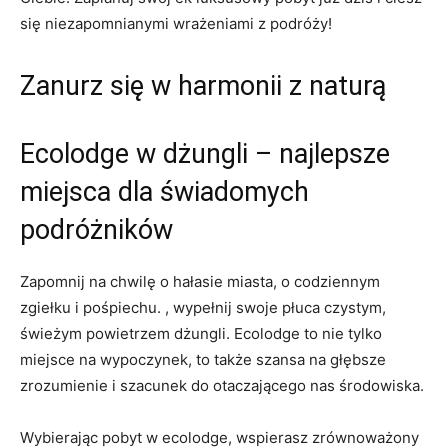
się niezapomnianymi wrażeniami z podróży!
Zanurz się w ‌harmonii z ‍naturą
Ecolodge w dżungli⁢ – ⁣najlepsze⁢
miejsca dla świadomych
podróżników
Zapomnij na chwilę o hałasie ⁢miasta, o codziennym
zgiełku⁢ i pośpiechu. , wypełnij swoje płuca czystym,​
świeżym⁢ powietrzem dżungli. Ecolodge to nie tylko
miejsce na wypoczynek, to także szansa⁢ na⁣ głębsze
zrozumienie i szacunek do otaczającego⁤ nas środowiska.
Wybierając⁤ pobyt w ecolodge, ‌wspierasz zrównoważony