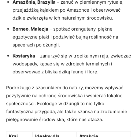
Amazônia, Brazylia
– zanuć w⁣ plemiennym rytuale,
przejażdżką kajakiem po Amazonce i ‍obserwować
dzikie ⁤zwierzęta w ich naturalnym środowisku.
Borneo, Malezja
– spotkać orangutany,‍ piękne
egzotyczne ptaki i podziwiać bujną roślinność ⁢na
spacerach ⁢po dżungli.
Kostaryka
⁤– zanurzyć⁢ się⁣ w tropikalnym raju, zwiedzać
wodospady,‌ kąpać się w zdrojach termalnych i
obserwować z ​bliska dziką faunę i⁢ florę.
Podróżując z szacunkiem‍ do ‌natury, możemy wpływać
pozytywnie ‍na ochronę środowiska i wspierać ⁣lokalne
społeczności. Ecolodge w dżungli to nie‍ tylko
fantastyczna przygoda, ale⁤ także⁣ szansa na zrozumienie i
pielęgnowanie ⁤środowiska, które nas⁢ otacza.
Kraj
Idealny dla
Atrakcje