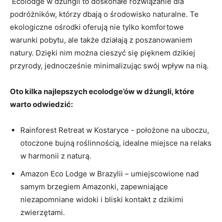
⁤ Ecolodge w dżungli ⁢to doskonałe​ rozwiązanie⁢ dla
podróżników, którzy dbają ⁣o​ środowisko naturalne. Te
ekologiczne⁣ ośrodki oferują nie tylko komfortowe⁣
warunki pobytu, ale⁢ także działają z poszanowaniem
natury. Dzięki nim można cieszyć się‍ pięknem‌ dzikiej
przyrody,⁣ jednocześnie minimalizując swój wpływ na nią.
Oto kilka najlepszych ecolodge’ów w dżungli,⁤ które
‍warto ​odwiedzić:
Rainforest Retreat w Kostaryce -‌ położone na‍ uboczu, ​
otoczone ​bujną ‌roślinnością, idealne miejsce⁤ na relaks
w harmonii z naturą.
Amazon Eco Lodge ⁣w Brazylii – umiejscowione‍ nad‍
samym brzegiem ‌Amazonki, zapewniające
niezapomniane widoki i bliski kontakt‌ z dzikimi
zwierzętami.