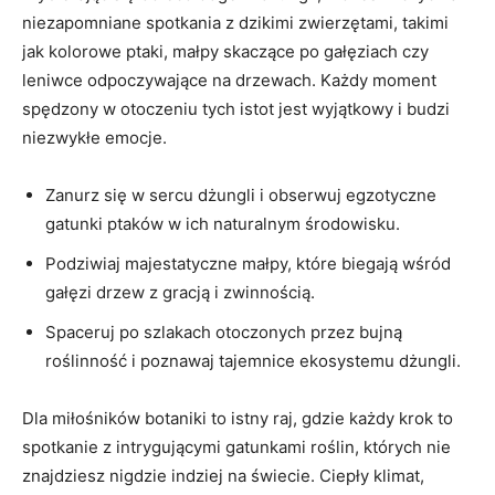
niezapomniane spotkania z ‌dzikimi ⁣zwierzętami, takimi ​
jak kolorowe ptaki, małpy skaczące po gałęziach czy
leniwce ⁤odpoczywające na drzewach. Każdy⁤ moment
spędzony w otoczeniu ‍tych istot jest wyjątkowy i budzi
niezwykłe emocje.
Zanurz się w sercu dżungli i obserwuj egzotyczne
gatunki ptaków ‌w ich naturalnym‌ środowisku.
Podziwiaj majestatyczne małpy, które ​biegają wśród
gałęzi drzew z ​gracją i zwinnością.
Spaceruj po szlakach otoczonych przez bujną
roślinność i poznawaj tajemnice ekosystemu ‌dżungli.
Dla miłośników botaniki to istny‍ raj, gdzie każdy krok to
spotkanie z intrygującymi ⁤gatunkami roślin, których nie
znajdziesz nigdzie​ indziej na świecie. ⁤Ciepły klimat,