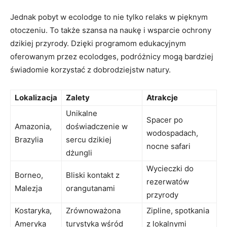
Jednak pobyt w ecolodge to nie tylko ​relaks w pięknym
otoczeniu. To ⁢także szansa‍ na naukę i wsparcie ochrony
dzikiej przyrody. ⁤Dzięki ⁤programom edukacyjnym
oferowanym przez ecolodges, podróżnicy mogą bardziej
świadomie korzystać z dobrodziejstw natury.
Lokalizacja
Zalety
Atrakcje
Unikalne
Spacer po
Amazonia,
doświadczenie w
wodospadach,
Brazylia
sercu dzikiej
nocne safari
dżungli
Wycieczki ⁤do
Borneo,
Bliski ⁤kontakt z
rezerwatów
Malezja
orangutanami
przyrody
Kostaryka,
Zrównoważona
Zipline, spotkania
Ameryka
turystyka​ wśród
z lokalnymi‍