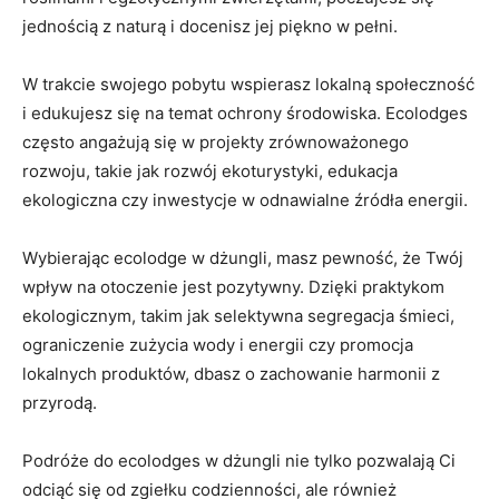
jednością z ⁤naturą i docenisz jej piękno⁣ w pełni.
W trakcie ⁢swojego ​pobytu wspierasz lokalną społeczność
i edukujesz ⁣się na ​temat ochrony środowiska. Ecolodges
⁢często ‌angażują⁤ się w‌ projekty zrównoważonego
rozwoju, takie jak rozwój ‌ekoturystyki, edukacja
ekologiczna czy ​inwestycje w odnawialne źródła energii.
Wybierając ecolodge w dżungli, masz pewność, że Twój
wpływ na ⁤otoczenie jest ⁢pozytywny.⁤ Dzięki praktykom
ekologicznym, takim jak selektywna segregacja śmieci,
ograniczenie zużycia wody i energii czy ⁤promocja
lokalnych ‍produktów, dbasz o zachowanie harmonii‌ z
przyrodą.
Podróże do ecolodges w​ dżungli nie tylko pozwalają Ci⁤
odciąć się od zgiełku codzienności, ale również