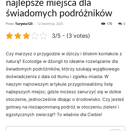
najlepsze miejsca dla
świadomych podróżników
Przez
Turysta123
-
12 kwietnia, 2025
170
0
3/5 - (3 votes)
Czy marzysz o przygodzie w ‌dziczy i bliskim ⁢kontakcie z
naturą? Ecolodge ‌w dżungli to idealne rozwiązanie dla
świadomych podróżników, którzy szukają wyjątkowego
doświadczenia z dala od tłumu i zgiełku miasta. W
naszym najnowszym artykule przygotowaliśmy ⁤listę
najlepszych miejsc, gdzie możesz zanurzyć⁤ się w ⁢dzikie ​
otoczenie,⁢ jednocześnie ‌dbając o środowisko.⁢ Czy‌ jesteś
‍gotowy na niezapomnianą podróż ‍w otoczeniu zieleni i
egzotycznych zwierząt? To właśnie dla Ciebie!