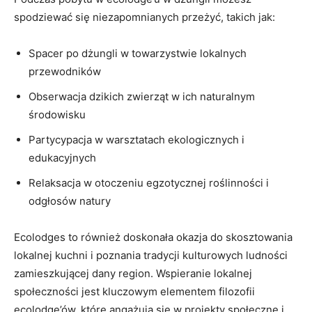
⁢spodziewać się niezapomnianych ‍przeżyć, takich jak:
Spacer po dżungli⁣ w towarzystwie‌ lokalnych
przewodników
Obserwacja dzikich zwierząt w ich naturalnym
środowisku
Partycypacja w warsztatach ekologicznych ⁣i
edukacyjnych
Relaksacja w otoczeniu egzotycznej roślinności ‍i
odgłosów ⁣natury
Ecolodges to​ również‌ doskonała okazja⁤ do skosztowania
lokalnej kuchni i poznania tradycji kulturowych ludności
zamieszkującej dany ⁣region. Wspieranie⁣ lokalnej⁤
społeczności jest ‍kluczowym elementem filozofii
ecolodge’ów, które angażują ⁤się w projekty społeczne i