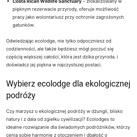
Costa Rican ‌Wildlife Sanctuary
– zlokalizowany w
pięknym rezerwacie przyrody,⁤ oferuje⁢ możliwość
pracy jako wolontariusz przy​ ochronie zagrożonych
gatunków.
Odwiedzając ecolodge, nie ‍tylko odpoczniesz od
codzienności,⁤ ale także będziesz mógł poczuć się
częścią większej całości, ⁢która‍ jest‌ dzika przyroda. i
doświadcz jej ⁣piękna w​ najczystszej postaci.
Wybierz ecolodge dla ekologicznej
⁤podróży
Czy marzysz o⁣ ekologicznej podróży w ‍dżungli, blisko
natury‍ i z dala od zgiełku cywilizacji? Ecolodges to
idealne rozwiązanie dla⁤ świadomych podróżników,‍ którzy
cenią sobie harmonię z otoczeniem i ​dbałość‌ o