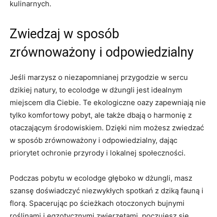
⁣kulinarnych.
Zwiedzaj w sposób
zrównoważony i odpowiedzialny
Jeśli marzysz o niezapomnianej przygodzie w sercu‌
dzikiej natury, to ecolodge w⁣ dżungli ‍jest idealnym
miejscem‌ dla ⁤Ciebie. Te ekologiczne oazy zapewniają nie
⁢tylko komfortowy ⁣pobyt,⁣ ale także dbają o harmonię z
otaczającym⁤ środowiskiem. Dzięki nim​ możesz zwiedzać
w sposób zrównoważony i⁤ odpowiedzialny, dając
priorytet ochronie⁢ przyrody i ‍lokalnej społeczności.
Podczas pobytu w ecolodge głęboko w dżungli,⁤ masz
szansę doświadczyć ‍niezwykłych spotkań z dziką fauną i
florą. Spacerując ⁢po ścieżkach otoczonych bujnymi
roślinami i egzotycznymi zwierzętami, poczujesz się