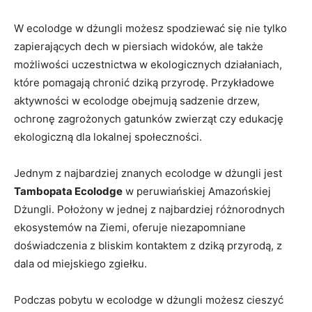
W ecolodge w dżungli możesz spodziewać⁣ się nie tylko
zapierających ⁢dech w ⁢piersiach widoków,​ ale ⁢także
możliwości uczestnictwa w ekologicznych⁣ działaniach,
które pomagają chronić⁣ dziką przyrodę. Przykładowe
aktywności w ecolodge obejmują ⁣sadzenie drzew,​
ochronę zagrożonych gatunków zwierząt ​czy edukację
ekologiczną​ dla lokalnej społeczności.
Jednym z najbardziej znanych ecolodge w dżungli ​jest
Tambopata ⁤Ecolodge
w‍ peruwiańskiej Amazońskiej
Dżungli. Położony w jednej z najbardziej różnorodnych
ekosystemów na Ziemi, oferuje ⁤niezapomniane‍
doświadczenia z bliskim kontaktem z dziką⁣ przyrodą, z
dala od miejskiego zgiełku.
Podczas pobytu‍ w ecolodge w dżungli możesz cieszyć