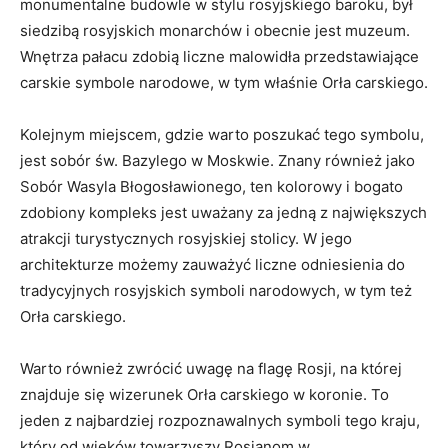
monumentalne ⁣budowle w stylu rosyjskiego baroku, był
siedzibą rosyjskich monarchów i‍ obecnie jest ⁣muzeum.
Wnętrza pałacu ⁤zdobią liczne⁣ malowidła przedstawiające
carskie ⁢symbole narodowe,⁣ w tym właśnie ⁢Orła carskiego.
Kolejnym miejscem, gdzie warto poszukać⁢ tego‍ symbolu,
jest sobór św. Bazylego‍ w Moskwie. Znany również ​jako
Sobór ‌Wasyla Błogosławionego,‍ ten kolorowy ​i bogato
zdobiony kompleks jest uważany ⁣za jedną⁤ z największych
atrakcji turystycznych rosyjskiej stolicy. W jego
⁤architekturze możemy zauważyć liczne odniesienia do⁤
tradycyjnych​ rosyjskich symboli‌ narodowych, w tym ​też
Orła carskiego.
Warto również zwrócić uwagę‍ na flagę ⁢Rosji,‍ na której​
znajduje się wizerunek Orła carskiego w ⁢koronie. To
jeden z‍ najbardziej rozpoznawalnych symboli tego ‌kraju,
‍który od ‌wieków towarzyszy Rosjanom w