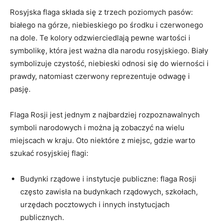
Rosyjska flaga składa się z ⁣trzech⁣ poziomych pasów:‌
białego na górze, niebieskiego po środku i ​czerwonego
na dole. ⁢Te kolory odzwierciedlają pewne wartości i‌
symbolikę, która jest ważna dla narodu ⁤rosyjskiego. Biały
symbolizuje ⁢czystość, niebieski odnosi się do wierności i
prawdy,‌ natomiast czerwony⁤ reprezentuje odwagę i
‍pasję.
Flaga ​Rosji jest ⁤jednym z najbardziej rozpoznawalnych
symboli⁣ narodowych​ i⁤ można ⁤ją zobaczyć na wielu
miejscach​ w kraju. Oto niektóre z miejsc, gdzie warto
szukać rosyjskiej flagi:
Budynki rządowe i instytucje ⁢publiczne: flaga Rosji
często zawisła na budynkach rządowych, szkołach,
urzędach ⁤pocztowych i innych instytucjach
publicznych.