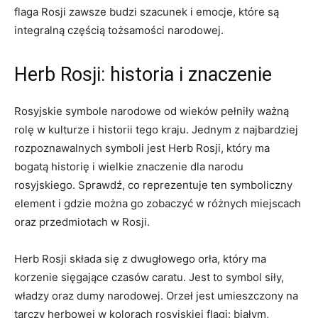
flaga Rosji ⁤zawsze⁤ budzi ‍szacunek i‌ emocje, które‍ są⁢
integralną częścią tożsamości narodowej.
Herb Rosji:⁣ historia i‌ znaczenie
Rosyjskie symbole narodowe od wieków pełniły⁣ ważną
rolę w kulturze‌ i historii tego kraju. Jednym z najbardziej
rozpoznawalnych symboli jest Herb Rosji, ‍który ma
bogatą historię i wielkie znaczenie dla narodu
rosyjskiego. Sprawdź, co reprezentuje ten symboliczny
element ⁢i gdzie można‌ go zobaczyć w różnych miejscach⁣
oraz przedmiotach w Rosji.
Herb Rosji⁤ składa ‍się z ⁣dwugłowego orła, który ma
korzenie ​sięgające czasów caratu. Jest to symbol siły,
władzy oraz⁢ dumy narodowej. Orzeł jest umieszczony na
tarczy herbowej w kolorach rosyjskiej flagi: białym,