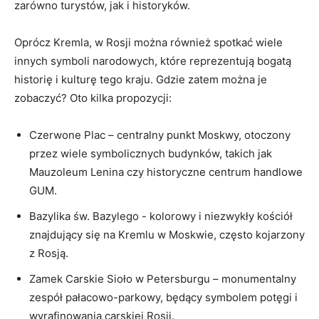
zarówno‌ turystów, jak ⁢i historyków.
Oprócz Kremla,⁤ w ⁣Rosji można również spotkać ⁢wiele
innych symboli narodowych, które reprezentują bogatą
historię i kulturę tego⁢ kraju. Gdzie zatem⁣ można je ​
zobaczyć? Oto⁣ kilka propozycji:
Czerwone ‍Plac – centralny punkt Moskwy, otoczony
przez wiele ⁣symbolicznych budynków, takich‌ jak
Mauzoleum Lenina czy⁢ historyczne centrum handlowe
GUM.
Bazylika św.⁤ Bazylego -​ kolorowy i niezwykły kościół
znajdujący się na Kremlu w Moskwie, często kojarzony
z ⁢Rosją.
Zamek Carskie Sioło w Petersburgu – monumentalny⁣
zespół pałacowo-parkowy, ⁢będący​ symbolem potęgi i ​
wyrafinowania ‍carskiej Rosji.