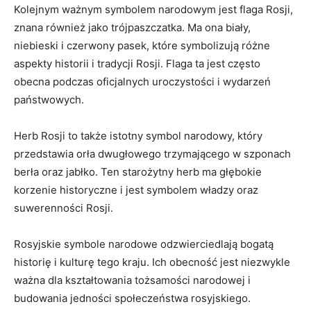
Kolejnym ważnym symbolem narodowym jest flaga⁢ Rosji,
⁣znana również jako trójpaszczatka. ⁢Ma ona ​biały,⁣
niebieski i ‌czerwony pasek, które ⁤symbolizują różne
aspekty historii i tradycji Rosji. Flaga ta jest często⁤
obecna podczas oficjalnych uroczystości i ⁣wydarzeń
państwowych.
Herb ‍Rosji to ‌także istotny symbol ⁣narodowy, który
przedstawia ⁣orła⁢ dwugłowego trzymającego⁢ w szponach
berła oraz⁤ jabłko. Ten starożytny herb ma głębokie‌
korzenie⁢ historyczne i jest symbolem‌ władzy⁤ oraz
⁣suwerenności Rosji.
Rosyjskie symbole narodowe odzwierciedlają​ bogatą
historię i kulturę tego⁤ kraju.⁣ Ich obecność jest niezwykle⁢
ważna ‍dla kształtowania tożsamości narodowej​ i
budowania jedności społeczeństwa rosyjskiego.