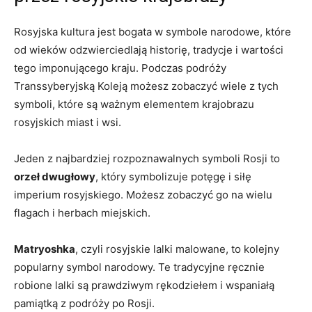
Rosyjska kultura jest bogata​ w symbole narodowe, które
‍od wieków⁣ odzwierciedlają historię, tradycje i wartości
tego imponującego kraju. Podczas podróży
Transsyberyjską Koleją możesz zobaczyć wiele z tych
symboli, które są ⁤ważnym elementem ‍krajobrazu
rosyjskich ‍miast⁤ i⁤ wsi.
Jeden z‌ najbardziej⁤ rozpoznawalnych symboli Rosji to⁤
orzeł dwugłowy
, który ⁤symbolizuje potęgę i siłę
⁢imperium rosyjskiego. Możesz zobaczyć go na wielu‌
flagach i herbach miejskich.
Matryoshka
, czyli rosyjskie‌ lalki malowane, to⁢ kolejny
popularny symbol narodowy. Te ⁢tradycyjne ręcznie
robione lalki są prawdziwym ​rękodziełem i wspaniałą
pamiątką z‍ podróży ⁢po Rosji.