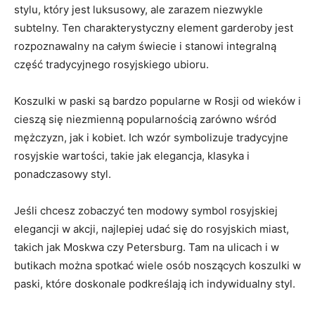
stylu, który ‌jest luksusowy,‍ ale zarazem⁢ niezwykle ​
subtelny. Ten charakterystyczny⁤ element garderoby jest
rozpoznawalny na ⁢całym świecie i stanowi integralną
część ⁣tradycyjnego‌ rosyjskiego ubioru.
Koszulki w ⁤paski są bardzo popularne w Rosji od wieków ​i
⁣cieszą się niezmienną popularnością ⁤zarówno ⁢wśród
mężczyzn, ​jak i kobiet.‍ Ich wzór symbolizuje tradycyjne
rosyjskie wartości, takie jak elegancja, klasyka i ​
ponadczasowy styl.
Jeśli ‍chcesz‍ zobaczyć ‌ten modowy symbol rosyjskiej
elegancji‌ w ‍akcji, najlepiej udać się ​do rosyjskich ⁣miast,
takich jak Moskwa czy ⁤Petersburg. ⁢Tam ⁣na‌ ulicach⁣ i w
butikach można spotkać‍ wiele osób noszących ⁣koszulki w
paski, które doskonale podkreślają ich​ indywidualny styl.