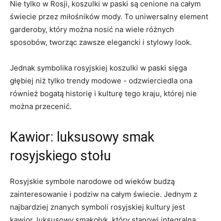
Nie⁤ tylko w ⁣Rosji, koszulki w ‌paski‌ są cenione⁤ na całym
świecie przez miłośników mody.⁢ To⁤ uniwersalny element
garderoby, który ⁢można nosić na ‍wiele różnych​
sposobów,‌ tworząc‍ zawsze⁢ elegancki i stylowy look.
Jednak ‍symbolika rosyjskiej koszulki⁢ w paski sięga⁤
głębiej niż tylko trendy ⁤modowe -‌ odzwierciedla ona
również bogatą historię‍ i kulturę tego kraju, której nie
można przecenić.
Kawior: luksusowy smak
rosyjskiego stołu
Rosyjskie symbole narodowe od wieków budzą
zainteresowanie i‌ podziw na całym⁣ świecie. Jednym z
najbardziej znanych symboli ⁣rosyjskiej kultury ⁣jest⁤
kawior, luksusowy smakołyk, ⁣który stanowi integralną⁣