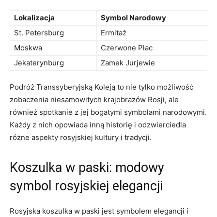
Lokalizacja
Symbol Narodowy
St. Petersburg
Ermitaż
Moskwa
Czerwone Plac
Jekaterynburg
Zamek Jurjewie
Podróż⁢ Transsyberyjską Koleją ⁤to nie⁣ tylko możliwość​
zobaczenia‍ niesamowitych⁢ krajobrazów Rosji, ‍ale
również⁣ spotkanie z jej ⁢bogatymi ‌symbolami‌ narodowymi.
‌Każdy⁢ z nich ⁢opowiada inną historię i⁢ odzwierciedla
różne‍ aspekty rosyjskiej kultury⁢ i ​tradycji.
Koszulka w paski: modowy‍
symbol rosyjskiej ⁣elegancji
Rosyjska koszulka w paski jest symbolem‌ elegancji ⁣i