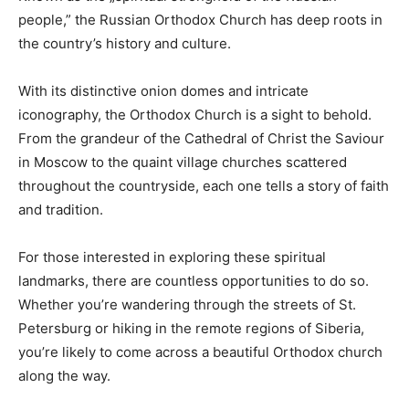
⁣people,”‍ the Russian ‌Orthodox Church has deep roots in⁣
the country’s history and culture.
With its distinctive onion domes and ⁢intricate ​
iconography, the Orthodox Church is ⁣a⁤ sight to behold.
From ‌the grandeur of the⁢ Cathedral‍ of Christ the Saviour
in Moscow to the quaint village ‍churches scattered
throughout⁣ the countryside, each one tells a story of faith
⁢and‌ tradition.
For those interested in exploring these spiritual
landmarks, there are countless opportunities to do so.​
Whether ⁤you’re ​wandering through ‌the streets ​of⁢ St.‍
Petersburg ‌or hiking in the remote​ regions⁣ of Siberia,
‍you’re likely to​ come across a beautiful‍ Orthodox church
⁢along‍ the way.