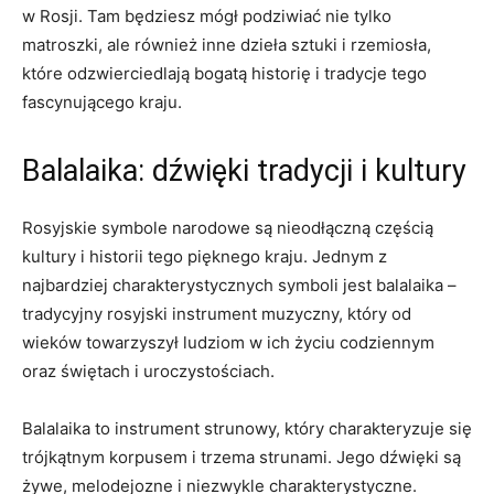
w ‌Rosji. Tam‍ będziesz mógł podziwiać nie tylko
matroszki, ale również inne dzieła​ sztuki i rzemiosła,
⁢które​ odzwierciedlają bogatą historię ‌i ⁣tradycje tego⁢
fascynującego kraju.
Balalaika: dźwięki tradycji i kultury
Rosyjskie symbole narodowe są nieodłączną⁢ częścią
kultury i historii⁣ tego pięknego kraju. Jednym z ​
najbardziej charakterystycznych symboli jest balalaika –
tradycyjny rosyjski instrument⁤ muzyczny, który​ od
wieków towarzyszył ​ludziom w ich życiu codziennym
oraz‌ świętach i⁣ uroczystościach.
Balalaika to instrument strunowy, który charakteryzuje się
trójkątnym ‌korpusem‌ i trzema strunami.​ Jego⁢ dźwięki są⁤
żywe, melodejozne i niezwykle ⁤charakterystyczne.