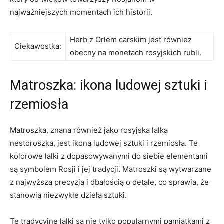
najważniejszych momentach ich historii.
Herb z‌ Orłem carskim ‌jest również
Ciekawostka:
⁤obecny⁤ na ‌monetach‍ rosyjskich rubli.
Matroszka: ikona ludowej sztuki i
rzemiosła
Matroszka, ⁣znana⁣ również jako rosyjska‍ lalka⁣
nestoroszka,‍ jest⁣ ikoną ludowej ⁢sztuki i rzemiosła. Te
kolorowe ⁣lalki z dopasowywanymi⁤ do siebie ⁤elementami
są symbolem Rosji i jej ⁤tradycji. Matroszki są​ wytwarzane
z najwyższą precyzją⁣ i dbałością o‍ detale, co ⁣sprawia, że
⁣stanowią niezwykłe‌ dzieła sztuki.
Te tradycyjne lalki są nie​ tylko⁤ popularnymi pamiątkami z