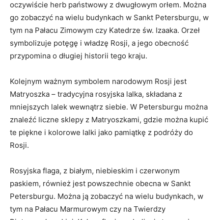
oczywiście⁢ herb państwowy​ z dwugłowym orłem. Można⁢
go zobaczyć na wielu budynkach⁢ w ​Sankt Petersburgu, ​w
tym na Pałacu ‌Zimowym czy Katedrze ⁢św. Izaaka. Orzeł
symbolizuje⁤ potęgę i władzę ⁤Rosji, a ​jego obecność
przypomina o długiej historii tego kraju.
Kolejnym ważnym symbolem⁣ narodowym Rosji ⁤jest
Matryoszka – tradycyjna rosyjska lalka,‌ składana z
mniejszych⁢ lalek wewnątrz siebie. W Petersburgu można⁣
znaleźć liczne sklepy z Matryoszkami, ‍gdzie można ​kupić
te piękne i kolorowe lalki⁣ jako pamiątkę​ z podróży do
Rosji.
Rosyjska flaga, z białym,‌ niebieskim i czerwonym
paskiem, również jest ⁤powszechnie ⁢obecna w Sankt⁤
Petersburgu. Można ją​ zobaczyć na wielu budynkach, w
tym na Pałacu Marmurowym czy na Twierdzy