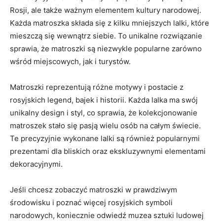
Rosji, ale także ważnym elementem kultury narodowej.
Każda matroszka składa się ‍z kilku mniejszych lalki,‌ które
mieszczą się wewnątrz siebie. ⁢To unikalne rozwiązanie⁢
sprawia, że matroszki są niezwykle popularne zarówno
wśród miejscowych, jak i turystów.
Matroszki‍ reprezentują różne motywy i postacie​ z‍
rosyjskich legend,‌ bajek i historii. ‍Każda lalka ma ‍swój
⁤unikalny design i styl,‍ co sprawia, że kolekcjonowanie
matroszek stało⁣ się pasją ​wielu osób na całym świecie.
Te​ precyzyjnie⁢ wykonane lalki są ‍również popularnymi ​
prezentami ⁢dla bliskich oraz ​ekskluzywnymi elementami
dekoracyjnymi.
Jeśli chcesz‍ zobaczyć matroszki w⁢ prawdziwym
środowisku i poznać ​więcej rosyjskich symboli
narodowych,‍ koniecznie odwiedź muzea sztuki ⁢ludowej ​