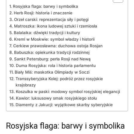
Rosyjska flaga:‍ barwy i‍ symbolika
Herb Rosji:⁣ historia i‌ znaczenie
Orzeł carski: reprezentacja siły ​i potęgi
Matroszka: ikona ludowej sztuki i rzemiosła
Balalaika: dźwięki tradycji i kultury
Kreml w Moskwie: symbol władzy i historii
Cerkiew prawosławna: duchowa ​ostoja Rosjan
Babuszka: ⁣opiekunka tradycji rodzinnej
Sankt Petersburg: perła ​Rosji nad Newą
Duma Rosyjska:⁣ rola‌ i ⁤historia‍ parlamentu
Biały Miś: maskotka Olimpiady w Soczi
Transsyberyjska Kolej: podróż przez​ rosyjskie
krajobrazy
Koszulka w paski: modowy‍ symbol rosyjskiej ⁣elegancji
Kawior: luksusowy smak rosyjskiego stołu
Diamenty z Jakucji: ⁢wyjątkowe ‌skarby syberyjskie
Rosyjska flaga:‍ barwy i‍ symbolika