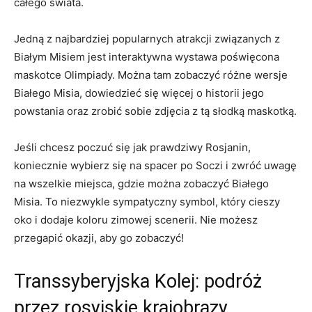
całego świata.
Jedną z ⁢najbardziej popularnych atrakcji związanych z
Białym Misiem ‌jest interaktywna wystawa poświęcona
maskotce⁣ Olimpiady.⁣ Można tam zobaczyć różne wersje‌
Białego Misia, dowiedzieć się więcej o historii jego
powstania oraz zrobić sobie zdjęcia ‍z tą‍ słodką maskotką.
Jeśli chcesz​ poczuć się jak prawdziwy⁣ Rosjanin,
koniecznie wybierz się na ⁤spacer po Soczi i zwróć uwagę⁣
na wszelkie miejsca, gdzie można zobaczyć Białego
Misia. To niezwykle⁤ sympatyczny symbol, który⁣ cieszy
oko i dodaje‍ koloru zimowej scenerii. Nie możesz
przegapić okazji, aby go zobaczyć!
Transsyberyjska Kolej: podróż
przez​ rosyjskie krajobrazy