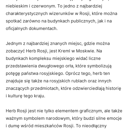
‌niebieskim i czerwonym.⁢ To jedno z najbardziej
charakterystycznych​ wizerunków w ⁤Rosji,⁢ które można
spotkać zarówno⁢ na budynkach publicznych, jak i na
oficjalnych dokumentach.
Jednym z najbardziej znanych⁣ miejsc, gdzie ‍można
⁤zobaczyć Herb ‍Rosji, ‍jest Kreml ⁤w ‍Moskwie. Na
‌budynkach⁣ kompleksu miejskiego widać liczne
przedstawienia dwugłowego ⁢orła,​ które ‌symbolizują
potęgę państwa rosyjskiego. Oprócz tego,⁤ herb⁣ ten
znajduje się także na ‍rosyjskich ⁤rublach oraz innych
znaczących przedmiotach, ​które odzwierciedlają historię
i ⁤kulturę tego kraju.
Herb Rosji jest nie tylko elementem graficznym, ale także
ważnym symbolem ⁤narodowym, który budzi silne emocje
i ​dumę wśród mieszkańców Rosji. To‌ nieodłączny