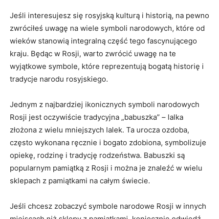
Jeśli ⁣interesujesz się rosyjską ‍kulturą⁣ i historią, na pewno
zwróciłeś‌ uwagę na ‍wiele symboli narodowych, które​ od
wieków stanowią integralną⁣ część tego fascynującego
kraju.⁤ Będąc w Rosji, warto ⁤zwrócić uwagę na⁣ te
⁣wyjątkowe symbole, które ‌reprezentują bogatą‌ historię i
tradycje narodu ‌rosyjskiego.
Jednym z najbardziej ikonicznych symboli narodowych
Rosji jest oczywiście⁢ tradycyjna „babuszka” – ‌lalka
złożona z wielu mniejszych lalek.⁤ Ta urocza ozdoba, ​
często wykonana⁢ ręcznie i ⁣bogato‍ zdobiona, symbolizuje
opiekę,‍ rodzinę ‌i tradycję rodzeństwa. Babuszki są
popularnym pamiątką z Rosji i można je znaleźć w​ wielu
‍sklepach z pamiątkami na całym świecie.
Jeśli ⁢chcesz⁣ zobaczyć symbole narodowe ⁣Rosji w ​innych
miejscach niż sklepy z pamiątkami, ⁤koniecznie odwiedź