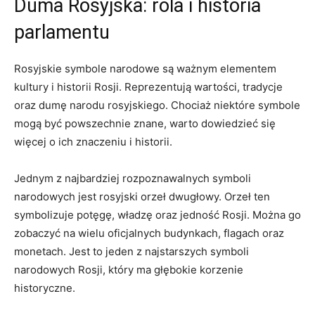
Duma Rosyjska:⁣ rola‌ i ⁤historia‍
parlamentu
Rosyjskie symbole narodowe są ważnym elementem
kultury‌ i historii⁤ Rosji. ⁣Reprezentują ⁣wartości, tradycje
oraz‍ dumę narodu rosyjskiego. Chociaż niektóre symbole‍
mogą być powszechnie znane, warto⁢ dowiedzieć się
⁣więcej o ich znaczeniu i⁤ historii.
Jednym ‌z najbardziej ⁢rozpoznawalnych⁤ symboli‍
narodowych jest ⁣rosyjski orzeł dwugłowy. ⁤Orzeł ten
symbolizuje ⁢potęgę, władzę oraz jedność⁢ Rosji. Można go
zobaczyć na ‌wielu ⁤oficjalnych budynkach, flagach‌ oraz
monetach. Jest ​to jeden z najstarszych symboli
‍narodowych Rosji,​ który ma głębokie korzenie
historyczne.