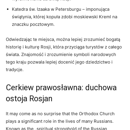
Katedra⁣ św. Izaaka w Petersburgu – imponująca
świątynia, której kopuła​ zdobi moskiewski Kreml na
⁢znaczku pocztowym.
Odwiedzając te miejsca, można lepiej zrozumieć ​bogatą
historię i⁣ kulturę Rosji, która ‌przyciąga turystów z całego
świata. Znajomość i ⁤zrozumienie⁤ symboli⁣ narodowych
tego kraju pozwala lepiej docenić jego ⁤dziedzictwo ⁢i
tradycje.
Cerkiew prawosławna: duchowa ​
ostoja Rosjan
It may‍ come as no‌ surprise that the ⁣Orthodox⁢ Church
plays a significant role in the lives of many‍ Russians.
Known as ⁢the „spiritual stronghold of the ​Russian