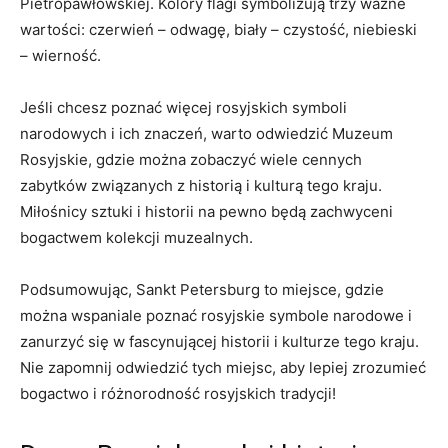
Pietropawłowskiej. Kolory flagi symbolizują trzy ważne
wartości: ⁣czerwień – odwagę, biały – czystość, niebieski
– wierność.
Jeśli chcesz poznać⁣ więcej rosyjskich symboli⁤
narodowych‌ i ich znaczeń, warto odwiedzić Muzeum
Rosyjskie, gdzie można zobaczyć wiele ​cennych
zabytków związanych z historią i ‍kulturą tego kraju.
⁣Miłośnicy sztuki‌ i historii na pewno będą​ zachwyceni
bogactwem ⁢kolekcji ​muzealnych.
Podsumowując, Sankt Petersburg​ to miejsce, gdzie
można‍ wspaniale poznać rosyjskie symbole‌ narodowe i
zanurzyć ⁢się w fascynującej⁣ historii i⁢ kulturze tego⁣ kraju.
Nie ⁣zapomnij‍ odwiedzić tych⁤ miejsc, ⁢aby lepiej zrozumieć
bogactwo i ⁣różnorodność rosyjskich tradycji!