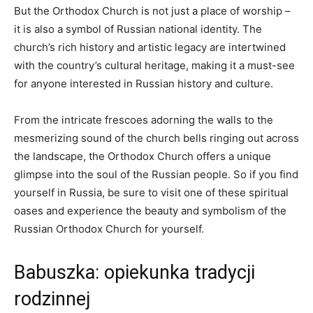
But the Orthodox Church is not just a place of worship‌ –
it ⁣is also ⁢a symbol ​of Russian ⁢national identity. The
church’s rich history and artistic legacy are intertwined
with the ​country’s cultural ⁣heritage,‍ making it⁣ a must-see
for anyone⁢ interested in Russian history ⁣and culture.
From the intricate ‍frescoes adorning​ the walls⁣ to the ​
mesmerizing sound‌ of ‌the church bells ⁣ringing out across​
the landscape, the ⁣Orthodox Church offers a unique
glimpse into the soul ​of the Russian people. So if you find
yourself in Russia, be sure to ‍visit one of⁢ these spiritual
oases and experience the beauty⁤ and ‌symbolism⁤ of the
Russian⁢ Orthodox Church ⁣for yourself.
Babuszka: ⁣opiekunka tradycji
rodzinnej