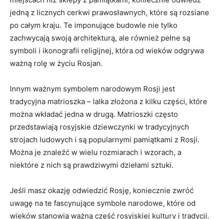
jedną z licznych cerkwi prawosławnych, które są rozsiane
po całym kraju. ​Te imponujące ⁣budowle nie tylko
‌zachwycają ‍swoją ‌architekturą, ale ‍również ‌pełne są
symboli i ikonografii religijnej,⁣ która od wieków odgrywa⁣
ważną rolę w⁤ życiu ​Rosjan.
Innym⁢ ważnym symbolem narodowym Rosji jest
tradycyjna matrioszka ‍– lalka złożona z kilku części, które
można‍ wkładać jedna w‍ drugą. Matrioszki często
przedstawiają rosyjskie dziewczynki⁣ w tradycyjnych
strojach ludowych‍ i są popularnymi pamiątkami⁣ z Rosji.
Można je znaleźć w ⁢wielu rozmiarach ‌i wzorach, ⁤a⁣
niektóre ⁢z nich ‌są ‌prawdziwymi dziełami sztuki.
Jeśli masz okazję‍ odwiedzić⁣ Rosję, koniecznie ‍zwróć
uwagę‍ na te ​fascynujące symbole⁣ narodowe, które⁢ od
wieków stanowią ‍ważną część ⁤rosyjskiej⁣ kultury i‍ tradycji.