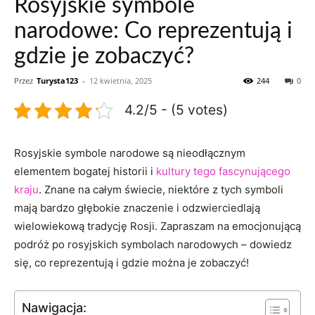
Rosyjskie symbole
narodowe: Co reprezentują i
gdzie je zobaczyć?
Przez
Turysta123
-
12 kwietnia, 2025
244
0
4.2/5 - (5 votes)
Rosyjskie symbole narodowe są nieodłącznym
elementem bogatej historii i ​
kultury tego fascynującego
kraju
.⁤ Znane na całym ⁢świecie, ⁣niektóre z tych symboli
mają ‍bardzo głębokie ⁢znaczenie ⁤i odzwierciedlają
wielowiekową tradycję Rosji. Zapraszam na emocjonującą
‍podróż po ⁢rosyjskich symbolach⁣ narodowych – ⁣dowiedz⁤
się, co reprezentują i gdzie można je zobaczyć!
Nawigacja: