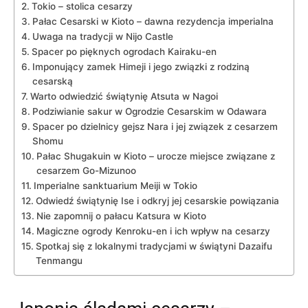
Tokio – stolica⁤ cesarzy
Pałac Cesarski w Kioto⁤ – dawna rezydencja⁣ imperialna
Uwaga na ‌tradycji w Nijo Castle
Spacer po pięknych ogrodach Kairaku-en
Imponujący zamek Himeji i jego związki z rodziną
cesarską
Warto odwiedzić świątynię Atsuta w Nagoi
Podziwianie sakur w Ogrodzie Cesarskim ⁢w Odawara
Spacer po dzielnicy ⁣gejsz Nara i jej związek z cesarzem
Shomu
Pałac Shugakuin w Kioto – urocze miejsce związane z⁣
cesarzem‌ Go-Mizunoo
Imperialne sanktuarium Meiji ‍w Tokio
Odwiedź świątynię Ise i odkryj jej cesarskie⁤ powiązania
Nie zapomnij o pałacu Katsura w⁤ Kioto
Magiczne ogrody​ Kenroku-en ⁣i ich wpływ ⁢na cesarzy
Spotkaj się z lokalnymi tradycjami w świątyni Dazaifu
Tenmangu