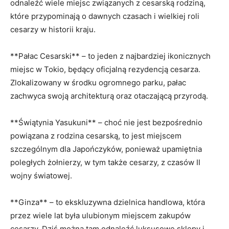
odnaleźć wiele miejsc związanych z cesarską ⁤rodziną,
które przypominają o dawnych czasach ‌i wielkiej roli
cesarzy w historii kraju.
**Pałac Cesarski** – to ⁤jeden z najbardziej ikonicznych
miejsc w Tokio, będący oficjalną​ rezydencją cesarza.
Zlokalizowany w ⁢środku⁢ ogromnego‌ parku, pałac
zachwyca swoją architekturą oraz otaczającą przyrodą.
**Świątynia Yasukuni** – choć nie jest bezpośrednio
powiązana z rodzina cesarską, to jest miejscem
szczególnym dla ​Japończyków, ponieważ upamiętnia
poległych żołnierzy, w tym także cesarzy, z czasów II
wojny światowej.
**Ginza**​ – to ekskluzywna dzielnica handlowa,⁣ która
przez​ wiele⁢ lat była ulubionym miejscem zakupów
cesarzy. Dziś można tam odnaleźć luksusowe sklepy i