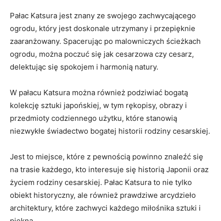
Pałac Katsura jest znany ze swojego zachwycającego
ogrodu, który jest doskonale utrzymany i przepięknie‍
zaaranżowany. Spacerując‌ po malowniczych ścieżkach
ogrodu, można poczuć się ​jak cesarzowa czy cesarz,
delektując⁢ się spokojem i harmonią natury.
W pałacu⁤ Katsura​ można również​ podziwiać bogatą
kolekcję sztuki japońskiej, ​w tym rękopisy,⁤ obrazy i
przedmioty codziennego ⁢użytku, które stanowią
niezwykłe świadectwo bogatej historii rodziny cesarskiej.
Jest to miejsce, które ⁤z pewnością powinno znaleźć się
na trasie każdego, kto interesuje⁤ się historią Japonii oraz
życiem rodziny cesarskiej.‌ Pałac ⁢Katsura ⁢to nie​ tylko
obiekt⁣ historyczny, ale również prawdziwe ​arcydzieło
architektury, które zachwyci każdego miłośnika sztuki i
piękna.