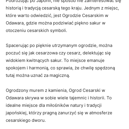
Podróżując po Japonii, ‌nie sposób nie‌ zainteresować ‍się‌
historią i tradycją​ cesarską tego kraju. ‍Jednym z miejsc,
które ​warto odwiedzić, jest‍ Ogrodzie Cesarskim w
Odawara, gdzie można podziwiać​ piękno sakur w
otoczeniu cesarskich⁣ symboli.
Spacerując po pięknie utrzymanym ogrodzie, można
poczuć się jak cesarzowa czy cesarz, delektując się
widokiem ⁢kwitnących sakur. To miejsce emanuje
spokojem i harmonią, co ⁣sprawia, że chwilę spędzoną
tutaj można uznać⁢ za magiczną.
Ogrodzony murem z kamienia, Ogrod Cesarski w
Odawara skrywa ⁢w sobie wiele tajemnic i historii. To
‍idealne miejsce dla miłośników natury i tradycji​
japońskiej, którzy pragną zanurzyć⁣ się⁣ w atmosferze
cesarskiego dworu.