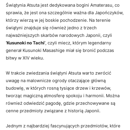
Świątynia‍ Atsuta jest dedykowana bogini Amaterasu, co
sprawia, że jest ona szczególnie ważna dla Japończyków,
którzy wierzą w jej boskie pochodzenie. Na terenie
świątyni znajduje się również jedno z trzech
najważniejszych skarbów narodowych Japonii, czyli
’Kusunoki no ⁣Tachi’
, czyli miecz, którym legendarny
⁣generał Kusunoki Masashige‌ miał się bronić podczas
bitwy w XIV wieku.
W trakcie zwiedzania świątyni ⁢Atsuta warto zwrócić
uwagę na malownicze ogrody otaczające główną
budowlę, w których⁤ rosną tysiące drzew⁢ i krzewów,
⁣tworząc magiczną atmosferę spokoju i harmonii. Można
również ‌odwiedzić⁤ pagodę, gdzie przechowywane są
cenne przedmioty związane z historią Japonii.
Jednym z najbardziej fascynujących przedmiotów, które