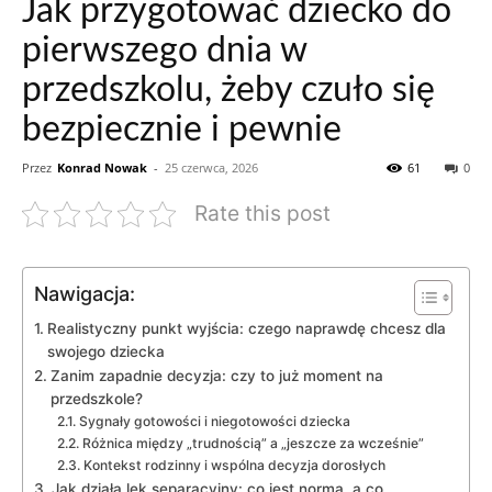
Jak przygotować dziecko do
pierwszego dnia w
przedszkolu, żeby czuło się
bezpiecznie i pewnie
Przez
Konrad Nowak
-
25 czerwca, 2026
61
0
Rate this post
Nawigacja:
Realistyczny punkt wyjścia: czego naprawdę chcesz dla
swojego dziecka
Zanim zapadnie decyzja: czy to już moment na
przedszkole?
Sygnały gotowości i niegotowości dziecka
Różnica między „trudnością” a „jeszcze za wcześnie”
Kontekst rodzinny i wspólna decyzja dorosłych
Jak działa lęk separacyjny: co jest normą, a co