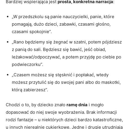
Bardziej wspierająca jest
prosta, konkretna narracja
:
„W przedszkolu są panie nauczycielki, panie, które
pomagają, dużo dzieci, zabawki, czasami głośno,
czasami spokojnie”.
„Rano będziemy się żegnać w szatni, potem pójdziesz
z panią do sali. Będziesz się bawić, jeść obiad,
leżakować/odpoczywać, a potem przyjdę po ciebie po
podwieczorku”.
„Czasem możesz się stęsknić i popłakać, wtedy
możesz przytulić się do swojej pani albo do maskotki,
którą zabierzesz”.
Chodzi o to, by dziecko znało
ramę dnia
i mogło
dopasować do niej swoje wyobrażenia. Brak informacji
rodzi fantazje – u niektórych dzieci bardzo katastroficzne,
u innych nierealnie cukierkowe. Jedne i drugie utrudniają