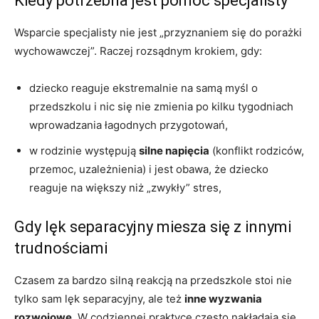
Kiedy potrzebna jest pomoc specjalisty
Wsparcie specjalisty nie jest „przyznaniem się do porażki
wychowawczej”. Raczej rozsądnym krokiem, gdy:
dziecko reaguje ekstremalnie na samą myśl o
przedszkolu i nic się nie zmienia po kilku tygodniach
wprowadzania łagodnych przygotowań,
w rodzinie występują
silne napięcia
(konflikt rodziców,
przemoc, uzależnienia) i jest obawa, że dziecko
reaguje na większy niż „zwykły” stres,
Gdy lęk separacyjny miesza się z innymi
trudnościami
Czasem za bardzo silną reakcją na przedszkole stoi nie
tylko sam lęk separacyjny, ale też
inne wyzwania
rozwojowe
. W codziennej praktyce często nakładają się