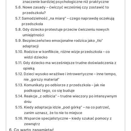
znaczenie bardziej psychologiczne niż praktyczne
Nowe zasady – ćwiczyć wcześniej czy zostawić to
przedszkolu?
Samodzielność „na miarę” – czego naprawdę oczekują
przedszkola
Gdy dziecko protestuje przeciw ćwiczeniu nowych
umiejętności
Bezpieczeństwo emocjonalne rodzica jako „tło”
adaptacji
Rodzice w konflikcie, różne wizje przedszkola – co
widzi dziecko
Gdy dziecko ma wcześniejsze trudne doświadczenia z
opieką
Dzieci wysoko wrażliwe i introwertyczne – inne tempo,
nie „gorszy materiał”
Komunikaty po odbiorze z przedszkola – jak nie
podkopać tego, co się buduje
Reakcje „z odbicia” – trudne wieczory po intensywnym
dniu
Kiedy adaptacja idzie „pod górkę” – na co patrzeć,
zanim uznasz, że to nie to miejsce
Wsparcie specjalistyczne – kiedy szukać pomocy z
zewnątrz
Co warto zapamiętać