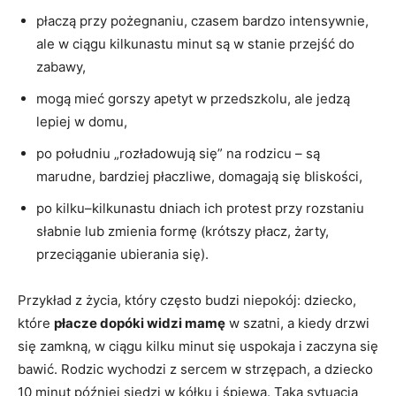
płaczą przy pożegnaniu, czasem bardzo intensywnie,
ale w ciągu kilkunastu minut są w stanie przejść do
zabawy,
mogą mieć gorszy apetyt w przedszkolu, ale jedzą
lepiej w domu,
po południu „rozładowują się” na rodzicu – są
marudne, bardziej płaczliwe, domagają się bliskości,
po kilku–kilkunastu dniach ich protest przy rozstaniu
słabnie lub zmienia formę (krótszy płacz, żarty,
przeciąganie ubierania się).
Przykład z życia, który często budzi niepokój: dziecko,
które
płacze dopóki widzi mamę
w szatni, a kiedy drzwi
się zamkną, w ciągu kilku minut się uspokaja i zaczyna się
bawić. Rodzic wychodzi z sercem w strzępach, a dziecko
10 minut później siedzi w kółku i śpiewa. Taka sytuacja