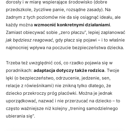
dorosły i w miarę wspierające środowisko (dobre
przedszkole, życzliwe panie, rozsądne zasady). Na
żadnym z tych poziomów nie da się osiągnąć ideału, ale
każdy można
wzmocnić konkretnymi działaniami
.
Zamiast obiecywać sobie „zero płaczu”, lepiej zaplanować
jak będziesz reagować
, gdy płacz się pojawi – i to właśnie
najmocniej wpływa na poczucie bezpieczeństwa dziecka.
Trzeba też uwzględnić coś, co rzadko pojawia się w
poradnikach:
adaptacja dotyczy także rodzica
. Twoje
lęki (o bezpieczeństwo, odrzucenie, jedzenie, sen,
relacje z rówieśnikami) nie znikną tylko dlatego, że
dziecko przekroczy próg placówki. Można je jednak
uporządkować, nazwać i nie przerzucać na dziecko – to
często ważniejsze niż kolejny „trening samodzielnego
ubierania się”.