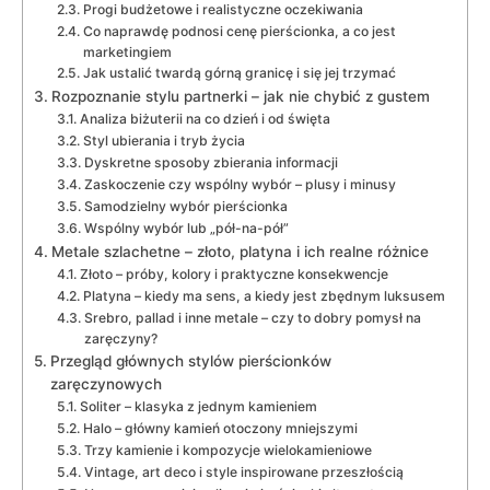
Progi budżetowe i realistyczne oczekiwania
Co naprawdę podnosi cenę pierścionka, a co jest
marketingiem
Jak ustalić twardą górną granicę i się jej trzymać
Rozpoznanie stylu partnerki – jak nie chybić z gustem
Analiza biżuterii na co dzień i od święta
Styl ubierania i tryb życia
Dyskretne sposoby zbierania informacji
Zaskoczenie czy wspólny wybór – plusy i minusy
Samodzielny wybór pierścionka
Wspólny wybór lub „pół-na-pół”
Metale szlachetne – złoto, platyna i ich realne różnice
Złoto – próby, kolory i praktyczne konsekwencje
Platyna – kiedy ma sens, a kiedy jest zbędnym luksusem
Srebro, pallad i inne metale – czy to dobry pomysł na
zaręczyny?
Przegląd głównych stylów pierścionków
zaręczynowych
Soliter – klasyka z jednym kamieniem
Halo – główny kamień otoczony mniejszymi
Trzy kamienie i kompozycje wielokamieniowe
Vintage, art deco i style inspirowane przeszłością