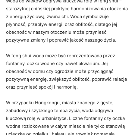
Woda od wieków odgrywa kluczową ‌rolę w feng shui –
starożytnej chińskiej praktyce harmonizowania otoczenia ​
z energią życiową, zwana chi. Woda symbolizuje
płynność, przepływ energii oraz obfitość, dlatego⁢ jej
⁣obecność w naszym otoczeniu ‍może przynieść
pozytywne zmiany i poprawić jakość naszego⁣ życia.
W feng⁣ shui woda może być reprezentowana przez
fontanny, oczka wodne czy nawet ⁣akwarium. Jej
obecność​ w domu czy ogrodzie może ‍przyciągnąć
‍pozytywną energię, zwiększyć⁤ obfitość, poprawić ⁢relacje
oraz przynieść⁤ spokój i harmonię.
W przypadku Hongkongu,‌ miasta znanego ‌z gęstej
zabudowy i szybkiego tempa życia, woda odgrywa
kluczową rolę w urbanistyce. Liczne fontanny czy‍ oczka
wodne rozlokowane⁣ w całym mieście nie tylko stanowią
ucieczkę od ⁤zgiełku i hałasu, ale również​ pomagają