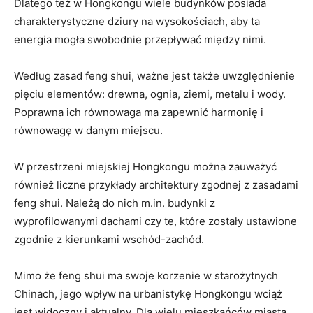
Dlatego też w Hongkongu‌ wiele budynków posiada
charakterystyczne dziury‍ na ​wysokościach, aby ta
energia ⁣mogła swobodnie przepływać między nimi.
Według zasad ​feng shui, ważne jest także uwzględnienie
pięciu elementów: drewna, ognia, ziemi, metalu i‍ wody.​
Poprawna ich równowaga ma ⁢zapewnić harmonię i⁤
równowagę w danym miejscu.
W ⁢przestrzeni ‌miejskiej Hongkongu można⁤ zauważyć
również liczne przykłady architektury zgodnej z zasadami
feng ⁤shui. ‍Należą do nich m.in. budynki z
wyprofilowanymi‌ dachami czy te, które zostały ustawione
zgodnie z kierunkami ​wschód-zachód.
Mimo ​że feng ⁤shui ma swoje korzenie w starożytnych
Chinach, jego wpływ​ na‌ urbanistykę Hongkongu wciąż
jest widoczny i aktualny. Dla wielu​ mieszkańców​ miasta