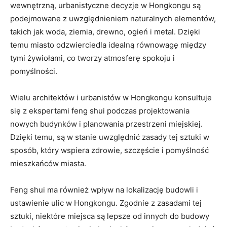
wewnętrzną, urbanistyczne decyzje w Hongkongu są⁣
podejmowane​ z​ uwzględnieniem naturalnych ⁢elementów,
takich jak woda, ziemia, drewno, ogień i​ metal. Dzięki
temu miasto odzwierciedla idealną równowagę między
tymi żywiołami,⁣ co tworzy‍ atmosferę spokoju i
pomyślności.
Wielu architektów i urbanistów w Hongkongu konsultuje⁤
się z ekspertami feng shui podczas ‌projektowania‌
nowych budynków i planowania przestrzeni miejskiej.
⁣Dzięki temu, są‌ w ⁤stanie uwzględnić ⁢zasady tej sztuki w
⁤sposób, ‍który wspiera zdrowie, szczęście i pomyślność
mieszkańców ⁢miasta.
Feng shui ma również wpływ na ⁤lokalizację budowli i
ustawienie ulic w Hongkongu. Zgodnie ‌z zasadami tej
sztuki, niektóre miejsca są lepsze od innych do budowy