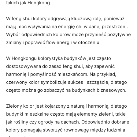
takich jak Hongkong.
W feng⁣ shui kolory odgrywają kluczową rolę, ponieważ
mają moc wpływania na energię chi w ⁣danej przestrzeni.
Wybór odpowiednich kolorów może przynieść pozytywne
zmiany i ⁤poprawić flow energii w‌ otoczeniu.
W Hongkongu kolorystyka‍ budynków ​jest często
‌dostosowywana do zasad feng shui, aby zapewnić
harmonię ⁢i pomyślność mieszkańcom. Na przykład,
czerwony kolor⁤ symbolizuje ‌sukces⁣ i szczęście,⁢ dlatego
⁤często można go zobaczyć na budynkach ⁣biznesowych.
Zielony kolor​ jest kojarzony z naturą i harmonią, dlatego
budynki mieszkalne​ często mają elementy ​zieleni, takie
jak rośliny czy ‌ogrody na dachach.​ Odpowiednio dobrane
kolory pomagają stworzyć równowagę⁢ między ludźmi a