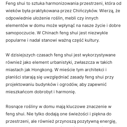
Feng shui ‌to ​sztuka harmonizowania przestrzeni, która od
‌wieków była praktykowana przez​ Chińczyków. Wierzą, że
odpowiednie ⁤ułożenie roślin, mebli czy ​innych
elementów​ w domu może wpłynąć na ⁤nasze życie ⁢i dobre
samopoczucie. W‌ Chinach feng shui jest niezwykle ​
popularne i nadal stanowi ważną część​ kultury.
W dzisiejszych czasach​ feng shui jest wykorzystywane
również⁤ jako element urbanistyki, zwłaszcza w takich
miastach jak Hongkong.‍ W ‍mieście⁣ tym architekci ‌i
planiści starają się uwzględniać zasady feng shui przy
projektowaniu budynków i ogrodów,⁤ aby zapewnić
mieszkańcom dobrobyt i harmonię.
Rosnące ‍rośliny ​w domu mają kluczowe znaczenie w
feng⁢ shui. Nie tylko dodają one świeżości i piękna do
przestrzeni, ale również przynoszą pozytywną energię,