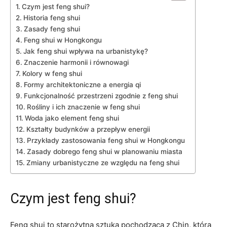
Czym jest feng shui?
Historia feng shui
Zasady feng shui
Feng ⁣shui w Hongkongu
Jak feng shui wpływa⁢ na urbanistykę?
Znaczenie harmonii i równowagi
Kolory w feng shui
Formy architektoniczne a energia qi
Funkcjonalność przestrzeni zgodnie z feng shui
Rośliny i​ ich⁢ znaczenie​ w‌ feng shui
Woda jako element feng shui
Kształty budynków a przepływ energii
Przykłady zastosowania feng shui w Hongkongu
Zasady dobrego feng shui⁣ w planowaniu ‌miasta
Zmiany urbanistyczne ze względu na feng shui
Czym jest feng shui?
Feng shui​ to starożytna sztuka⁤ pochodząca z Chin, która