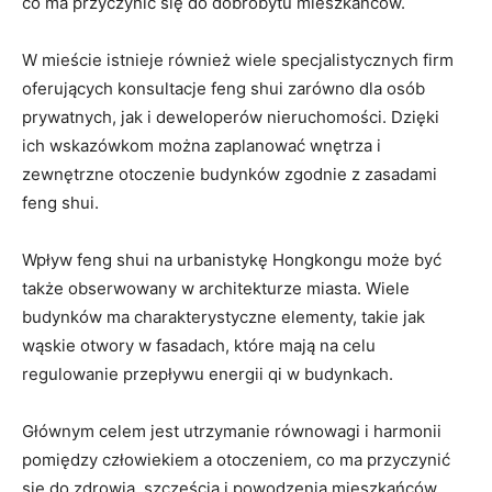
co ​ma ⁤przyczynić się do ‍dobrobytu mieszkańców.
W mieście ​istnieje również wiele specjalistycznych firm
oferujących konsultacje feng shui zarówno dla osób
‍prywatnych, jak i deweloperów‍ nieruchomości. Dzięki
ich wskazówkom można zaplanować wnętrza⁤ i⁣
zewnętrzne otoczenie budynków zgodnie z zasadami
feng shui.
Wpływ ‌feng shui na urbanistykę Hongkongu może być
także obserwowany w architekturze miasta. Wiele
budynków ma⁣ charakterystyczne elementy,⁤ takie jak
wąskie otwory w fasadach,⁣ które mają na celu‍
regulowanie przepływu energii qi w budynkach.
Głównym celem ‍jest​ utrzymanie równowagi i harmonii
pomiędzy człowiekiem a⁤ otoczeniem,‌ co ma przyczynić
się do zdrowia, szczęścia i powodzenia mieszkańców