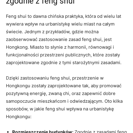
zgodnie z feng shui
Feng shui to dawna chińska praktyka, która ‍od wielu lat
wywiera wpływ na urbanistykę ‌wielu miast na całym
świecie. Jednym⁤ z przykładów, gdzie można
⁣zaobserwować‌ zastosowanie ⁣zasad feng shui, jest
Hongkong. Miasto to słynie⁣ z harmonii,⁢ równowagi ‌i
funkcjonalności przestrzeni publicznych, które‌ zostały
zaprojektowane zgodnie z tymi​ starożytnymi zasadami.
Dzięki zastosowaniu feng‍ shui, przestrzenie w
Hongkongu​ zostały⁢ zaprojektowane tak, aby promować
pozytywną ‍energię, zwaną chi, oraz‍ zapewnić dobre
samopoczucie mieszkańcom i‌ odwiedzającym. Oto kilka
sposobów, w jakie‌ feng shui wpływa na urbanistykę
Hongkongu:
Rozmieszczenie budynków:
Zgodnie z zasadami feng