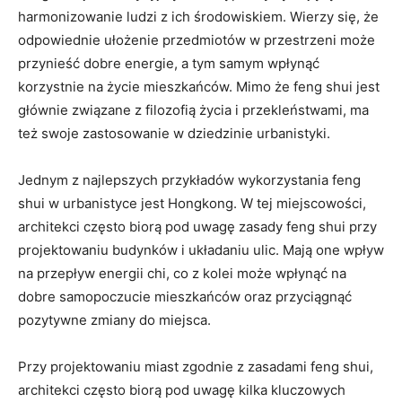
harmonizowanie ludzi z ich środowiskiem. Wierzy się, że
odpowiednie ⁢ułożenie przedmiotów w przestrzeni może
przynieść dobre⁤ energie, a ⁤tym samym ⁢wpłynąć
‌korzystnie ⁤na‌ życie mieszkańców. Mimo że feng shui jest
głównie związane z⁢ filozofią życia ‌i przekleństwami, ma
też ⁢swoje⁤ zastosowanie w dziedzinie urbanistyki.
Jednym z ⁢najlepszych przykładów⁤ wykorzystania feng⁤
shui ⁤w urbanistyce jest⁤ Hongkong.‍ W tej miejscowości,​
architekci często biorą​ pod‌ uwagę zasady feng shui‌ przy
projektowaniu budynków‍ i układaniu ulic. Mają one wpływ
na przepływ energii chi, ​co z kolei⁢ może‍ wpłynąć na
dobre samopoczucie mieszkańców oraz przyciągnąć
pozytywne zmiany do miejsca.
Przy projektowaniu miast zgodnie z zasadami feng shui,
architekci często⁢ biorą ⁣pod uwagę‌ kilka kluczowych