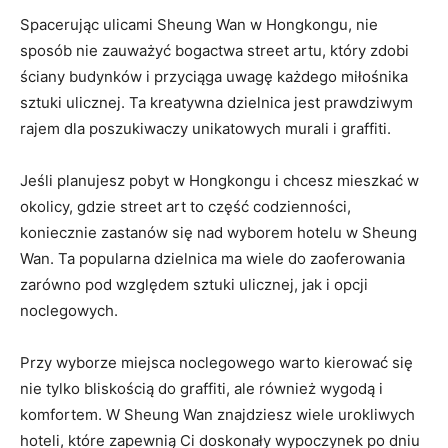
Spacerując ulicami Sheung Wan w Hongkongu, nie
sposób nie zauważyć bogactwa street artu, który zdobi
ściany budynków i przyciąga ⁣uwagę każdego miłośnika
sztuki ulicznej. Ta⁢ kreatywna dzielnica jest prawdziwym
rajem dla poszukiwaczy unikatowych murali i ​graffiti.
Jeśli planujesz pobyt w Hongkongu i chcesz ‍mieszkać w
okolicy, gdzie street art to ⁤część codzienności,
koniecznie zastanów się nad wyborem hotelu ⁣w Sheung​
Wan. Ta popularna dzielnica ma‌ wiele do zaoferowania
zarówno pod względem‌ sztuki ulicznej, jak i opcji
noclegowych.
Przy wyborze ​miejsca noclegowego⁣ warto kierować się
nie tylko bliskością do graffiti,‍ ale również ⁣wygodą⁣ i
komfortem. W⁤ Sheung Wan znajdziesz wiele urokliwych
hoteli, które zapewnią Ci doskonały wypoczynek po ‍dniu