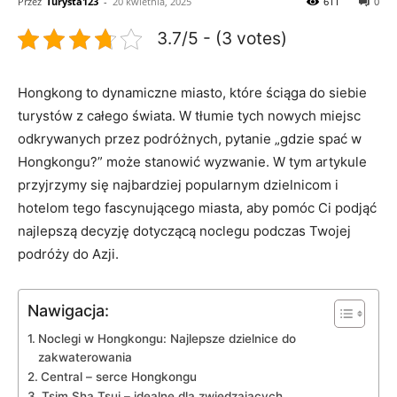
Przez
Turysta123
-
20 kwietnia, 2025
611
0
3.7/5 - (3 votes)
Hongkong to dynamiczne miasto, które​ ściąga do siebie
turystów z całego świata.‌ W tłumie tych nowych miejsc
odkrywanych przez podróżnych,⁢ pytanie „gdzie spać w
Hongkongu?” może stanowić wyzwanie.⁣ W tym artykule
przyjrzymy⁢ się najbardziej popularnym dzielnicom i
hotelom tego fascynującego miasta, aby​ pomóc Ci podjąć
najlepszą decyzję‌ dotyczącą noclegu⁢ podczas Twojej
podróży do Azji.
Nawigacja:
Noclegi w Hongkongu: Najlepsze ‌dzielnice do
zakwaterowania
Central – serce Hongkongu
Tsim Sha Tsui – idealne dla zwiedzających