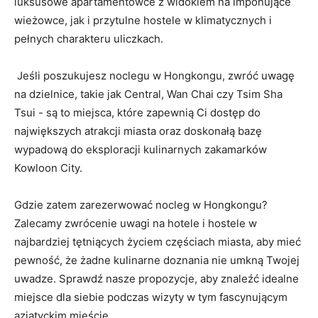
luksusowe apartamentowce z widokiem na imponujące
wieżowce, jak i przytulne ‌hostele w klimatycznych i
pełnych ‌charakteru uliczkach.
‍ Jeśli poszukujesz noclegu w Hongkongu, zwróć​ uwagę
na dzielnice, takie jak Central, Wan Chai czy Tsim Sha
Tsui ​- są to miejsca, które zapewnią Ci dostęp do
⁤największych ⁣atrakcji miasta oraz doskonałą bazę
wypadową do eksploracji kulinarnych⁢ zakamarków
Kowloon City.
Gdzie zatem zarezerwować‍ nocleg w Hongkongu?
Zalecamy zwrócenie ​uwagi na ⁣hotele i hostele w
najbardziej tętniących‍ życiem częściach miasta, aby ​mieć
pewność, że żadne kulinarne doznania nie umkną Twojej
uwadze. Sprawdź nasze propozycje, aby znaleźć idealne
miejsce ‍dla⁤ siebie⁢ podczas wizyty ‍w tym fascynującym
azjatyckim mieście.