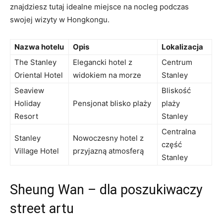
znajdziesz tutaj idealne miejsce na nocleg podczas
swojej wizyty w Hongkongu.
Nazwa hotelu
Opis
Lokalizacja
The Stanley⁤
Elegancki hotel z
Centrum
Oriental‍ Hotel
widokiem na morze
Stanley
Seaview
Bliskość
Holiday
Pensjonat blisko plaży
plaży
‌Resort
Stanley
Centralna
Stanley​
Nowoczesny hotel z⁢
część
Village Hotel
przyjazną atmosferą
Stanley
Sheung Wan – dla poszukiwaczy
street artu