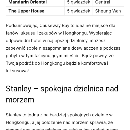
Mandarin Oriental
5 gwiazdek
Central
The Upper House
5 gwiazdek
Sheung Wan
Podsumowując, Causeway ​Bay to idealne miejsce dla
fanów luksusu i zakupów w ‌Hongkongu. Wybierając
odpowiedni hotel w ‌najlepszej dzielnicy, możesz
zapewnić sobie niezapomniane doświadczenie podczas
pobytu w​ tym fascynującym mieście. Bądź pewny, że
Twoja podróż do Hongkongu będzie komfortowa i
⁢luksusowa!
Stanley – spokojna dzielnica ​nad
morzem
Stanley to jedna z najbardziej ⁣spokojnych dzielnic w
Hongkongu, a jej położenie ‍nad morzem sprawia, że
stanowi doskonałe miejsce na ⁣relaksujący pobyt w tym