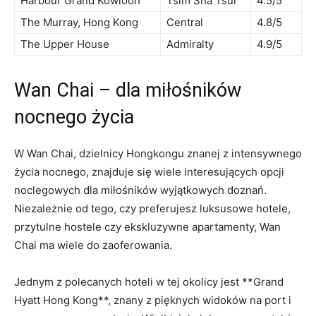
Harbour ​Grand Kowloon
Tsim Sha Tsui
4.5/5
The⁣ Murray, Hong Kong
Central
4.8/5
The Upper House
Admiralty
4.9/5
Wan Chai‌ – dla‌ miłośników
nocnego życia
W Wan Chai, dzielnicy Hongkongu ⁣znanej z ‍intensywnego
życia nocnego, znajduje się wiele interesujących opcji
noclegowych dla ‌miłośników wyjątkowych doznań.
Niezależnie od tego, czy⁢ preferujesz luksusowe hotele,
przytulne hostele czy ‌ekskluzywne apartamenty, Wan
Chai ma wiele do zaoferowania.
Jednym z‌ polecanych hoteli ​w tej okolicy jest **Grand
Hyatt Hong Kong**, znany z pięknych widoków na port i