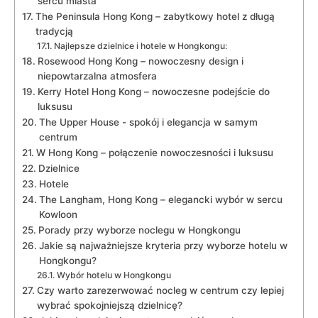
sercu miasta
The​ Peninsula Hong⁤ Kong – zabytkowy hotel z długą
tradycją
Najlepsze dzielnice i hotele⁤ w Hongkongu:
Rosewood Hong Kong – nowoczesny‌ design ⁤i
niepowtarzalna atmosfera
Kerry​ Hotel Hong Kong – ‌nowoczesne podejście do
luksusu
The Upper⁤ House ⁣- spokój i elegancja w samym
centrum
W Hong Kong – połączenie nowoczesności i luksusu
Dzielnice
Hotele
The Langham, Hong Kong – elegancki wybór w sercu
Kowloon
Porady przy wyborze noclegu ​w Hongkongu
Jakie są‍ najważniejsze kryteria przy wyborze hotelu w
Hongkongu?
Wybór hotelu w Hongkongu
Czy⁢ warto zarezerwować nocleg w centrum czy lepiej
wybrać spokojniejszą ⁢dzielnicę?