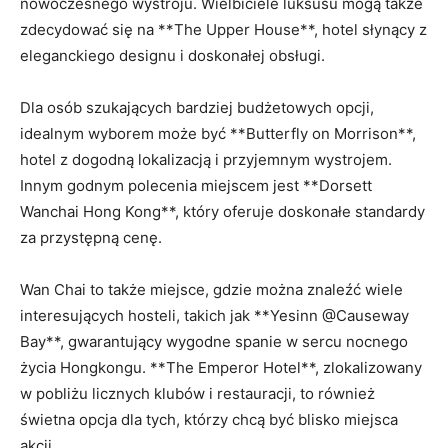
nowoczesnego wystroju. Wielbiciele luksusu mogą także
zdecydować się na **The Upper House**, hotel słynący z
eleganckiego designu i doskonałej obsługi.
Dla osób szukających bardziej budżetowych opcji,
idealnym wyborem może być⁤ **Butterfly⁤ on Morrison**,
hotel z dogodną lokalizacją i przyjemnym wystrojem.
Innym godnym polecenia miejscem jest **Dorsett
Wanchai Hong​ Kong**, który oferuje doskonałe standardy
za przystępną‍ cenę.
Wan​ Chai⁤ to także miejsce, gdzie można znaleźć⁣ wiele
interesujących hosteli, takich jak **Yesinn @Causeway
Bay**, gwarantujący wygodne spanie w sercu‌ nocnego
życia Hongkongu. **The Emperor Hotel**, zlokalizowany⁤
w pobliżu licznych klubów i‌ restauracji, to również
świetna opcja ​dla tych, którzy chcą być blisko miejsca
akcji.