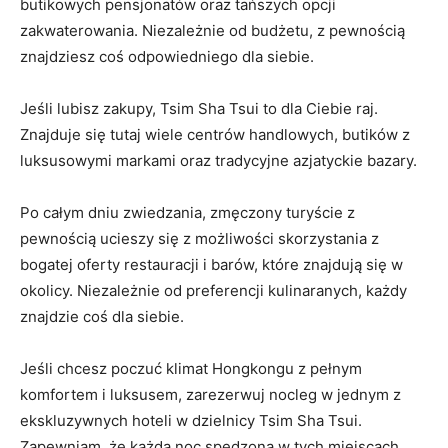
butikowych pensjonatów oraz tańszych opcji
zakwaterowania. Niezależnie od budżetu, z pewnością
znajdziesz coś odpowiedniego dla siebie.
Jeśli lubisz zakupy, Tsim Sha Tsui to dla Ciebie raj.‍
Znajduje się tutaj wiele ⁢centrów⁣ handlowych, butików z
luksusowymi markami oraz tradycyjne azjatyckie bazary.
Po całym dniu zwiedzania, ⁤zmęczony turyście z⁣
pewnością ucieszy się z możliwości ‌skorzystania z
bogatej oferty restauracji i barów, które znajdują się w
okolicy. Niezależnie od preferencji kulinaranych, każdy
znajdzie coś dla⁤ siebie.
Jeśli chcesz poczuć klimat Hongkongu z pełnym
komfortem i luksusem, zarezerwuj nocleg w jednym z
ekskluzywnych hoteli w ‍dzielnicy Tsim Sha Tsui.
Zapewniam, że każda⁣ noc spędzona w tych miejscach