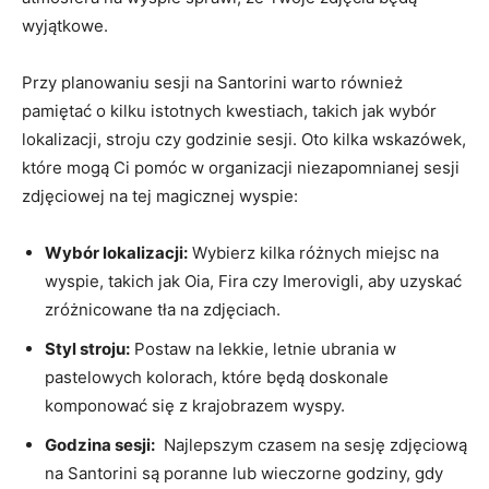
wyjątkowe.
Przy planowaniu sesji na ‍Santorini ⁣warto również
pamiętać ​o kilku istotnych kwestiach, takich jak wybór⁣
lokalizacji, stroju czy godzinie ⁣sesji. Oto kilka wskazówek,
które⁢ mogą⁣ Ci pomóc w organizacji niezapomnianej sesji⁣
zdjęciowej na tej ​magicznej wyspie:
Wybór lokalizacji:
Wybierz ⁣kilka różnych miejsc na
wyspie, takich jak Oia, ⁢Fira czy Imerovigli, ⁣aby uzyskać⁤
zróżnicowane tła ⁢na zdjęciach.
Styl stroju:
Postaw na lekkie, letnie ⁤ubrania w
pastelowych kolorach, ‌które będą doskonale
komponować się z krajobrazem⁢ wyspy.
Godzina‌ sesji:
‍ Najlepszym czasem na sesję zdjęciową
na Santorini‌ są poranne lub wieczorne godziny, gdy