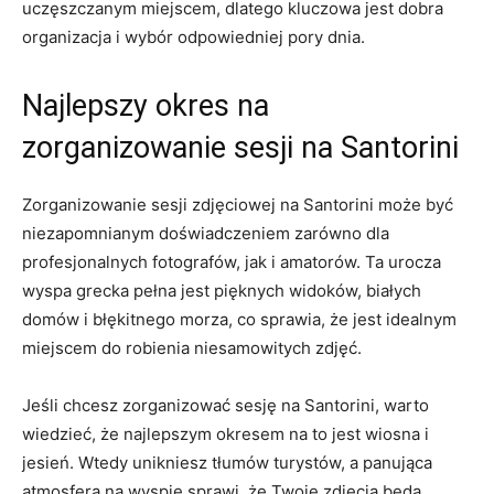
uczęszczanym miejscem, dlatego kluczowa jest‌ dobra
organizacja i wybór odpowiedniej pory ⁤dnia.
Najlepszy okres ⁣na
zorganizowanie​ sesji na Santorini
Zorganizowanie‌ sesji zdjęciowej na⁤ Santorini ‌może⁣ być
‍niezapomnianym doświadczeniem zarówno dla
profesjonalnych ‌fotografów, jak i amatorów. Ta urocza⁤
wyspa grecka ‌pełna jest pięknych ‍widoków, ⁤białych
domów i błękitnego morza, co sprawia, że jest idealnym
miejscem​ do ‍robienia niesamowitych zdjęć.
Jeśli chcesz zorganizować sesję na Santorini, warto
wiedzieć, że ⁣najlepszym okresem na to jest wiosna i
jesień. Wtedy unikniesz tłumów turystów, ⁤a⁤ panująca
atmosfera na wyspie sprawi, że Twoje ⁢zdjęcia będą