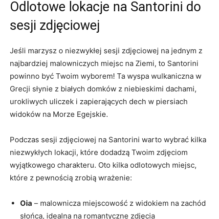
Odlotowe lokacje ‌na Santorini do ​
sesji zdjęciowej
Jeśli ‍marzysz ⁣o niezwykłej sesji zdjęciowej na jednym z
najbardziej ‌malowniczych miejsc na Ziemi, to Santorini
⁤powinno być‌ Twoim⁤ wyborem! Ta wyspa wulkaniczna w
Grecji słynie z białych ⁣domków z niebieskimi‍ dachami,
urokliwych uliczek ​i zapierających dech w ⁢piersiach⁤
widoków na ⁣Morze Egejskie.
Podczas sesji zdjęciowej na ⁣Santorini warto wybrać⁣ kilka
niezwykłych‌ lokacji, które​ dodadzą Twoim⁣ zdjęciom⁣
wyjątkowego charakteru. Oto kilka odlotowych miejsc,
które ​z ‍pewnością zrobią wrażenie:
Oia
– malownicza ⁢miejscowość z‍ widokiem na zachód
słońca, idealna ‍na ​romantyczne zdjęcia