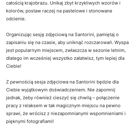
całością krajobrazu. Unikaj ⁤zbyt krzykliwych wzorów i​
kolorów, ​postaw⁢ raczej na pastelowe i‌ stonowane
odcienie.
Organizując ⁤sesję ⁢zdjęciową na ‌Santorini, pamiętaj o
‌zapisaniu się⁣ na czasie, aby uniknąć rozczarowań. Wyspa
jest popularnym miejscem, zwłaszcza w sezonie letnim,⁢
dlatego im wcześniej wszystko załatwisz, tym lepiej dla
Ciebie!
Z pewnością‌ sesja zdjęciowa na Santorini będzie⁤ dla
Ciebie wyjątkowym doświadczeniem. Nie zapomnij
‌jednak, żeby również cieszyć się chwilą – połączenie
pracy z relaksem w tak magicznym miejscu na pewno⁢
sprawi, że wrócisz z niezapomnianymi wspomnieniami⁣ i
pięknymi fotografiami!