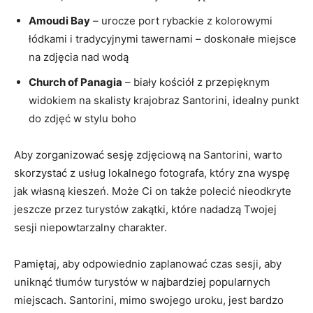
Amoudi Bay
– urocze port rybackie z kolorowymi
łódkami i tradycyjnymi tawernami – doskonałe miejsce
na zdjęcia⁤ nad ‍wodą
Church of⁢ Panagia
– biały kościół⁣ z przepięknym
widokiem⁣ na‍ skalisty krajobraz⁤ Santorini, idealny punkt
do zdjęć w stylu boho
Aby zorganizować⁢ sesję zdjęciową na Santorini, warto
skorzystać z usług​ lokalnego fotografa, który zna wyspę‌
jak własną kieszeń. Może⁢ Ci on także polecić nieodkryte
jeszcze przez turystów zakątki, które ‍nadadzą Twojej
‌sesji​ niepowtarzalny charakter.
Pamiętaj, aby odpowiednio zaplanować czas sesji, aby
uniknąć tłumów turystów w najbardziej popularnych⁣
miejscach. Santorini,​ mimo swojego uroku, ⁣jest bardzo