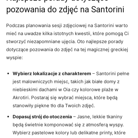
pozowania do zdjęć na Santorini
Podczas planowania‍ sesji zdjęciowej na ⁤Santorini​ warto⁣
mieć na uwadze kilka ‍istotnych kwestii, które pomogą⁢ Ci
stworzyć niezapomniane ujęcia. Oto najlepsze porady
dotyczące pozowania do‌ zdjęć ⁣na tej magicznej ⁤greckiej
wyspie:
Wybierz lokalizacje z charakterem
– Santorini pełne‍
jest malowniczych miejsc, takich jak ​białe domy z
niebieskimi dachami w Oia czy​ kolorowe‍ plaże w⁣
Akrotiri. ⁢Postaraj się wybrać ​miejsca, które będą
stanowiły piękne ‍tło dla Twoich zdjęć.
Dopasuj strój do otoczenia
– Jasne, lekkie tkaniny
będą świetnie komponować ⁤się z atmosferą wyspy.
Wybierz pastelowe ⁣kolory lub delikatne printy, ​które⁢