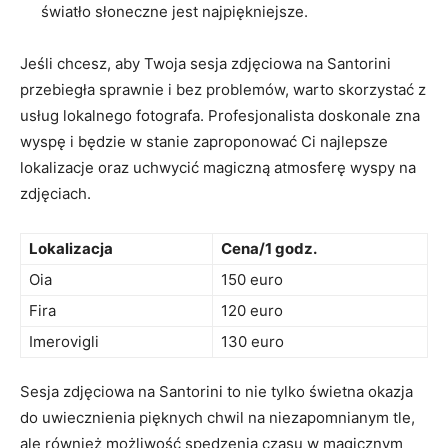
światło słoneczne jest najpiękniejsze.
Jeśli ⁣chcesz, aby Twoja sesja zdjęciowa na Santorini
przebiegła sprawnie i bez ⁤problemów, warto⁢ skorzystać z
usług⁤ lokalnego⁤ fotografa.​ Profesjonalista doskonale zna
wyspę i będzie w stanie zaproponować Ci najlepsze
⁣lokalizacje oraz uchwycić magiczną atmosferę wyspy na
zdjęciach.
Lokalizacja
Cena/1 godz.
Oia
150 euro
Fira
120 euro
Imerovigli
130 euro
Sesja zdjęciowa na Santorini to ‌nie⁣ tylko świetna okazja
do uwiecznienia pięknych ‍chwil na ‌niezapomnianym tle,
ale ‌również możliwość ‌spędzenia czasu w ⁢magicznym