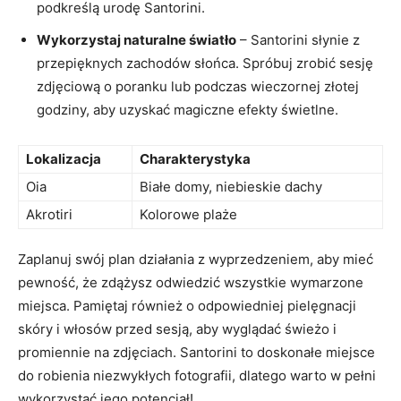
podkreślą ⁢urodę ⁤Santorini.
Wykorzystaj naturalne światło
– ⁤Santorini ​słynie z
przepięknych zachodów słońca. Spróbuj​ zrobić sesję
zdjęciową o poranku⁤ lub podczas wieczornej ‍złotej
godziny, aby uzyskać ⁣magiczne ​efekty świetlne.
Lokalizacja
Charakterystyka
Oia
Białe domy, niebieskie ⁤dachy
Akrotiri
Kolorowe plaże
Zaplanuj ​swój ⁢plan działania z wyprzedzeniem, aby mieć‌
pewność, że ‍zdążysz odwiedzić wszystkie​ wymarzone
miejsca. Pamiętaj również o odpowiedniej ​pielęgnacji
skóry ‍i włosów przed ​sesją, aby wyglądać świeżo i
promiennie na zdjęciach. Santorini to doskonałe miejsce⁢
do robienia niezwykłych ‌fotografii,​ dlatego warto w pełni
wykorzystać jego ​potencjał!