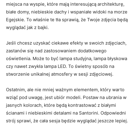
miejsca na​ wyspie, ‍które mają interesującą architekturę,
⁢białe domy, niebieskie dachy i wspaniałe widoki na morze⁢
Egejskie. To właśnie te⁣ tła sprawią, że ⁢Twoje zdjęcia​ będą‍
wyglądać jak z bajki.
Jeśli chcesz uzyskać ciekawe⁤ efekty​ w swoich zdjęciach,
zastanów się nad zastosowaniem ⁣dodatkowego
oświetlenia. Może to być lampa ​studyjna, lampa błyskowa
czy ​nawet zwykła‌ lampa LED. To świetny sposób na
stworzenie unikalnej atmosfery w sesji zdjęciowej.
Ostatnim, ale nie mniej ⁢ważnym elementem, który ‍warto
wziąć pod uwagę, jest⁢ ubiór ⁣modeli. Postaw na ubrania w⁢
jasnych kolorach, które będą kontrastować z ⁢białymi
ścianami i niebieskimi detalami na Santorini. ‌Odpowiedni‍
strój sprawi, że cała sesja będzie wyglądać jeszcze lepiej.