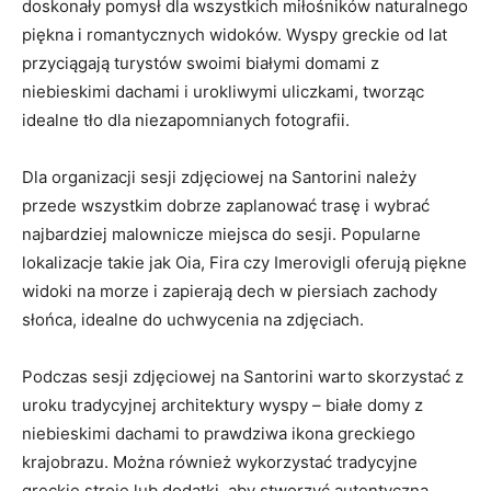
doskonały pomysł ‍dla​ wszystkich miłośników naturalnego
⁣piękna i romantycznych widoków. Wyspy ⁣greckie od lat
przyciągają ‌turystów swoimi białymi⁢ domami z
niebieskimi dachami ⁢i urokliwymi uliczkami, tworząc
idealne‍ tło dla niezapomnianych fotografii.
Dla ⁣organizacji​ sesji zdjęciowej na Santorini należy
przede wszystkim dobrze zaplanować trasę i wybrać ​
najbardziej malownicze miejsca do sesji. Popularne
lokalizacje takie jak Oia, Fira czy Imerovigli ‍oferują piękne
widoki na morze i zapierają⁣ dech w piersiach zachody
słońca,‍ idealne ​do uchwycenia na zdjęciach.
Podczas sesji zdjęciowej ⁤na​ Santorini ⁢warto skorzystać z⁤
uroku tradycyjnej architektury wyspy – ‍białe domy z
niebieskimi dachami to prawdziwa ikona greckiego
krajobrazu. Można również wykorzystać tradycyjne
greckie stroje lub dodatki,‌ aby‍ stworzyć‌ autentyczną