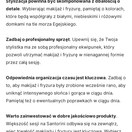
Stylizacja powinna być skomponowana z dbałością o
detale
. Wybierając makijaż i ⁣fryzurę, pamiętaj ⁢o kolorach,
które będą współgrały⁣ z białymi, niebieskimi i różowymi
domkami na⁢ tle morza Egejskiego.
Zadbaj o profesjonalny sprzęt
. Upewnij ⁢się, że Twoja
stylistka ma⁤ ze sobą profesjonalny‌ ekwipunek, który
pozwoli utrzymać makijaż ⁢i fryzurę​ w nienagannej formie⁤
przez całą sesję.
Odpowiednia organizacja‍ czasu jest kluczowa
. Zadbaj o
to, aby makijaż i fryzura były zrobione wcześnie rano,‍ aby
​uniknąć ‌intensywnego słońca i gorąca w ciągu dnia.
Pamiętaj ​też o ewentualnych poprawkach w ⁤ciągu dnia.
Warto zainwestować w dobre jakościowo produkty
.
Większość sesji ‍na​ Santorini odbywa się na zewnątrz,
więc trwałość makijażu i fryzury jest kluczowa. Wybierz