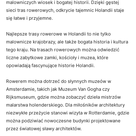
malowniczych wiosek i⁤ bogatej ⁢historii. Dzięki gęstej
⁤sieci‌ tras rowerowych, odkrycie⁣ tajemnic Holandii staje
się łatwe i przyjemne.
Najlepsze trasy rowerowe w Holandii ⁤to nie tylko
malownicze krajobrazy,‍ ale także bogata ⁢historia i ‌kultura‌
tego kraju. Na trasach rowerowych można odwiedzić
liczne zabytkowe zamki, kościoły i muzea,⁤ które
opowiadają fascynujące⁤ historie Holandii.
Rowerem można ⁤dotrzeć do słynnych muzeów w⁤
Amsterdamie, takich jak⁤ Muzeum Van Gogha czy
Rijksmuseum, gdzie można zobaczyć dzieła mistrzów
malarstwa ‌holenderskiego. Dla miłośników⁣ architektury
niezwykłe przeżycie stanowi wizyta w Rotterdamie, ​gdzie
można podziwiać nowoczesne budynki projektowane
przez światowej sławy​ architektów.