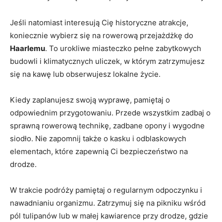
Jeśli natomiast interesują Cię historyczne atrakcje,
koniecznie wybierz się ‌na rowerową przejażdżkę do
Haarlemu
. To urokliwe miasteczko pełne⁤ zabytkowych
budowli ‌i klimatycznych uliczek,⁣ w którym ⁤zatrzymujesz
się na kawę lub obserwujesz‍ lokalne ⁢życie.
Kiedy zaplanujesz swoją wyprawę, pamiętaj o
odpowiednim przygotowaniu. Przede wszystkim zadbaj o
sprawną rowerową technikę, zadbane‌ opony⁣ i wygodne
siodło. ​Nie zapomnij także⁢ o kasku i odblaskowych
elementach, które zapewnią Ci bezpieczeństwo na
‌drodze.
W trakcie podróży pamiętaj o regularnym odpoczynku i
nawadnianiu ⁢organizmu. Zatrzymuj się na pikniku ⁣wśród
pól⁢ tulipanów⁢ lub w ⁢małej kawiarence‌ przy drodze, gdzie