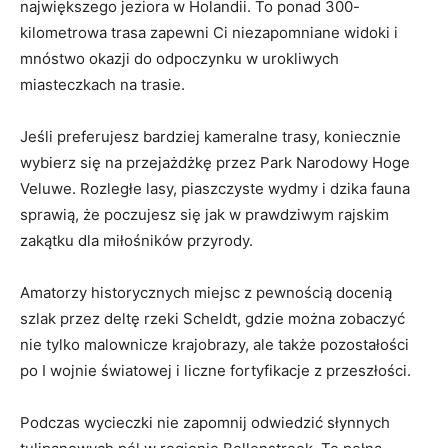
największego​ jeziora⁢ w Holandii. To ⁢ponad 300-
kilometrowa‌ trasa zapewni Ci ‌niezapomniane⁣ widoki i
‍mnóstwo⁤ okazji do odpoczynku w urokliwych
miasteczkach na trasie.
Jeśli preferujesz⁣ bardziej kameralne trasy, koniecznie
wybierz się na przejażdżkę przez Park Narodowy Hoge
Veluwe. Rozległe lasy, piaszczyste⁤ wydmy i dzika ⁢fauna⁢
sprawią, że poczujesz się jak w prawdziwym‍ rajskim
zakątku dla miłośników⁢ przyrody.
Amatorzy historycznych miejsc z pewnością docenią
⁣szlak przez deltę rzeki Scheldt, ​gdzie można zobaczyć
nie tylko malownicze krajobrazy, ale także pozostałości
⁢po I wojnie ‍światowej ‍i liczne ​fortyfikacje z przeszłości.
Podczas wycieczki nie zapomnij odwiedzić słynnych‌