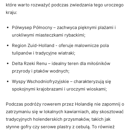
które ‌warto ⁣rozważyć podczas zwiedzania tego uroczego
kraju:
Półwysep Północny – zachwyca pięknymi plażami i
urokliwymi miasteczkami‍ rybackimi;
Region Zuid-Holland -​ oferuje malownicze ‍pola
tulipanów i ‌tradycyjne wiatraki;
Delta Rzeki Renu – ⁤idealny teren dla miłośników
przyrody i⁣ ptaków wodnych;
Wyspy ​Wschodniofryzyjskie​ – charakteryzują się​
spokojnymi krajobrazami i uroczymi wioskami;
Podczas podróży rowerem przez Holandię nie zapomnij o
zatrzymaniu się‌ w lokalnych‌ kawiarniach, aby skosztować
tradycyjnych holenderskich przysmaków, takich jak
słynne ⁣gofry⁤ czy serowe plastry‌ z⁢ cebulą. To również​