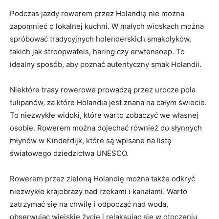
Podczas jazdy rowerem przez​ Holandię⁢ nie można‌
zapomnieć⁢ o lokalnej‌ kuchni. W ⁣małych wioskach można
spróbować tradycyjnych holenderskich ‍smakołyków,
takich ‍jak stroopwafels, ⁤haring ‍czy ⁢erwtensoep. To
idealny sposób, aby poznać ⁤autentyczny smak Holandii.
Niektóre ‌trasy ⁤rowerowe prowadzą przez​ urocze pola
⁢tulipanów, za które Holandia⁤ jest⁢ znana na całym ​świecie.
To niezwykłe ​widoki,⁤ które warto zobaczyć we⁤ własnej
osobie. Rowerem można dojechać również do ⁢słynnych
młynów w Kinderdijk, które ​są ‌wpisane na listę⁤
światowego ⁤dziedzictwa UNESCO.
Rowerem przez ‍zieloną ‌Holandię można także odkryć
niezwykłe krajobrazy nad rzekami i ​kanałami. Warto
zatrzymać się na chwilę i odpocząć nad wodą,⁤
obserwując⁢ wiejskie życie i relaksując się w otoczeniu