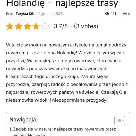
Holandię – najlepsze trasy
Przez
Turysta123
-
2 grudnia, 2025
121
0
3.7/5 - (3 votes)
Witajcie w moim najnowszym artykule na⁢ temat podróży
rowerem przez zieloną Holandię! W dzisiejszym wpisie
przybliżę⁣ Wam ‌najlepsze ⁤trasy rowerowe, które warto
odwiedzić podczas wycieczki po malowniczych
krajobrazach tego uroczego kraju. Zanurz się w
przyrodzie,⁣ czerpiąc radość ​z pedałowania przez jedno z ​
najbardziej rowerowych państw na⁣ świecie.​ Czekają Cię
niesamowite widoki i⁢ niezapomniane przygody!
Nawigacja:
Zagłęb się w naturę: ‍najlepsze trasy rowerowe przez
zieloną Holandię