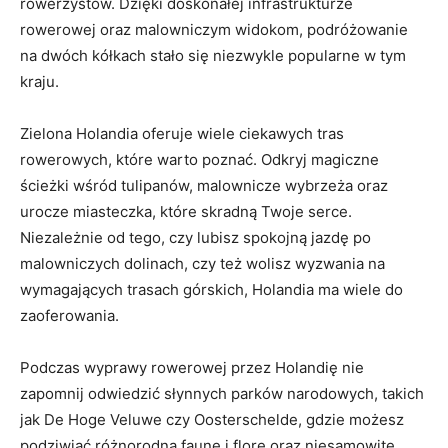
rowerzystów. Dzięki doskonałej infrastrukturze
rowerowej oraz malowniczym widokom, ​podróżowanie
na dwóch kółkach stało⁤ się niezwykle popularne w tym
kraju.
Zielona Holandia oferuje wiele⁣ ciekawych⁢ tras‍
rowerowych, które‌ warto poznać. Odkryj magiczne​
ścieżki wśród tulipanów, malownicze‍ wybrzeża oraz
urocze⁣ miasteczka, które skradną Twoje serce.
Niezależnie od tego, czy lubisz⁣ spokojną jazdę po ​
malowniczych dolinach, czy też ​wolisz ⁢wyzwania na
⁣wymagających trasach​ górskich,⁢ Holandia ma ⁣wiele‍ do
zaoferowania.
Podczas wyprawy rowerowej przez‍ Holandię nie
zapomnij odwiedzić słynnych parków ⁤narodowych, takich
jak De‌ Hoge ⁤Veluwe⁤ czy Oosterschelde, gdzie ‌możesz
podziwiać różnorodną faunę i florę oraz niesamowite ​