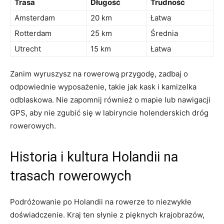
Trasa
Długość
Trudność
Amsterdam
20 ​km
Łatwa
Rotterdam
25 km
Średnia
Utrecht
15 km
Łatwa
Zanim ⁢wyruszysz ⁢na rowerową przygodę, zadbaj o
odpowiednie wyposażenie, takie jak kask‌ i⁣ kamizelka
odblaskowa. ‍Nie zapomnij również o ‌mapie lub nawigacji ​
GPS, aby ⁢nie zgubić się ‍w labiryncie holenderskich dróg
⁤rowerowych.
Historia i kultura Holandii⁣ na
⁣trasach rowerowych
Podróżowanie po Holandii⁢ na rowerze to niezwykłe
doświadczenie. ​Kraj ten słynie z pięknych⁣ krajobrazów,