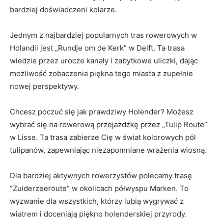
bardziej ⁤doświadczeni kolarze.
Jednym‍ z najbardziej‍ popularnych tras rowerowych w
Holandii jest „Rundje ⁢om de⁣ Kerk” w Delft. Ta⁤ trasa
wiedzie ⁤przez urocze kanały i zabytkowe⁢ uliczki, dając
możliwość zobaczenia ⁣piękna tego miasta z zupełnie
‍nowej ‌perspektywy.
Chcesz ⁤poczuć się jak prawdziwy Holender? Możesz
wybrać się na rowerową przejażdżkę przez „Tulip Route”
w ⁢Lisse. Ta‍ trasa zabierze Cię w świat kolorowych ⁣pól
tulipanów, ⁢zapewniając niezapomniane wrażenia wiosną.
Dla bardziej aktywnych rowerzystów polecamy trasę
⁣”Zuiderzeeroute” w okolicach półwyspu Marken. To
wyzwanie ⁣dla wszystkich, którzy lubią wygrywać z
wiatrem i doceniają piękno​ holenderskiej przyrody.