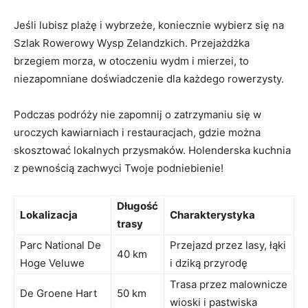
Jeśli lubisz plażę i wybrzeże, koniecznie wybierz się na
⁣Szlak Rowerowy Wysp Zelandzkich.‌ Przejażdżka
brzegiem morza, ⁢w otoczeniu wydm ⁤i mierzei, to
niezapomniane doświadczenie ‍dla każdego rowerzysty.
Podczas podróży⁤ nie zapomnij o zatrzymaniu się w
uroczych kawiarniach i restauracjach, ⁣gdzie można
⁤skosztować lokalnych przysmaków. ‍Holenderska kuchnia
z pewnością zachwyci Twoje podniebienie!
Długość‌
Lokalizacja
Charakterystyka
trasy
Parc National De
Przejazd przez ​lasy, łąki
40 km
Hoge Veluwe
i dziką⁣ przyrodę
Trasa przez malownicze
De Groene Hart
50 km
wioski i⁤ pastwiska