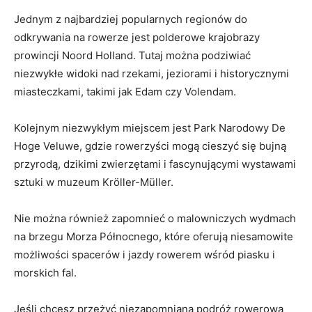
Jednym z najbardziej popularnych regionów do
odkrywania na rowerze jest polderowe krajobrazy
prowincji Noord Holland. Tutaj można podziwiać ​
niezwykłe widoki nad rzekami,⁣ jeziorami i⁢ historycznymi⁢
miasteczkami, takimi ⁤jak ⁢Edam czy Volendam.
Kolejnym niezwykłym miejscem jest Park ⁣Narodowy De
Hoge Veluwe, gdzie ⁣rowerzyści mogą cieszyć się bujną
przyrodą, ⁣dzikimi zwierzętami i fascynującymi wystawami
sztuki w muzeum Kröller-Müller.
Nie można​ również zapomnieć o​ malowniczych wydmach
na ‌brzegu⁤ Morza Północnego, które oferują niesamowite
możliwości spacerów i jazdy rowerem wśród piasku i
morskich fal.
Jeśli‍ chcesz przeżyć niezapomnianą podróż rowerową