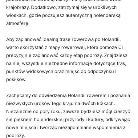
krajobrazy.‌ Dodatkowo, zatrzymaj się w urokliwych⁣
wioskach, gdzie poczujesz autentyczną holenderską‍
atmosferę.
Aby zaplanować idealną trasę rowerową po Holandii,
warto skorzystać z​ mapy ⁤rowerowej, która ⁢pomoże Ci
precyzyjnie zaplanować każdy ⁤etap podróży. Znajdziesz
na ‍niej wszystkie ⁢niezbędne informacje dotyczące tras,
‌punktów widokowych oraz miejsc do ​odpoczynku i
posiłków.
Zachęcamy​ do ‍odwiedzenia Holandii rowerem i poznania
niezwykłych uroków ⁤tego kraju na dwóch kółkach.
Niezależnie od pory roku, zawsze będziesz⁣ mógł ‍cieszyć
⁤się pięknem holenderskiej przyrody i ‍kultury, odkrywając​
nowe miejsca i ⁣tworząc niezapomniane wspomnienia⁤ z
podróży.