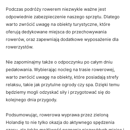
Podczas podróży rowerem ⁤niezwykle⁢ ważne jest
odpowiednie⁢ zabezpieczenie naszego sprzętu. ⁢Dlatego
warto zwrócić⁤ uwagę na obiekty‌ turystyczne, które
oferują dedykowane ⁤miejsca do przechowywania
rowerów, oraz zapewniają ⁢dodatkowe wyposażenie dla
rowerzystów.
Nie zapominajmy także o odpoczynku po całym dniu
pedałowania. Wybierając ⁣nocleg na trasie rowerowej,
warto zwrócić uwagę na obiekty, które posiadają strefy
relaksu, takie jak przytulne⁣ ogrody czy spa. Dzięki ​temu
będziemy mogli odzyskać siły⁤ i ⁣przygotować się⁢ do
kolejnego dnia przygody.
Podsumowując, rowerowa wyprawa ​przez zieloną⁤
Holandię to ⁤nie tylko okazja⁤ do aktywnego⁤ spędzenia
⁣czasu, ale także możliwość poznania ⁣niezwykłych⁢ miejsc i