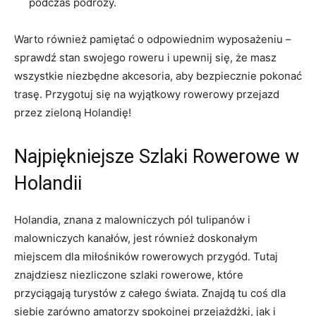
podczas podróży.
Warto ⁤również pamiętać ⁤o⁢ odpowiednim wyposażeniu ​–
sprawdź stan⁣ swojego roweru i ​upewnij ‌się, że masz
wszystkie⁣ niezbędne akcesoria, aby bezpiecznie pokonać
trasę.‌ Przygotuj się na wyjątkowy​ rowerowy przejazd
przez ⁢zieloną Holandię!
Najpiękniejsze Szlaki Rowerowe w
Holandii
Holandia, znana z malowniczych‍ pól tulipanów⁣ i
malowniczych kanałów, jest również doskonałym
miejscem ‌dla ‌miłośników ⁣rowerowych ‍przygód. Tutaj‍
znajdziesz‌ niezliczone‌ szlaki‌ rowerowe,⁣ które
‍przyciągają turystów z całego świata. Znajdą tu coś dla
siebie zarówno amatorzy spokojnej przejażdżki, jak i