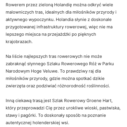
Rowerem ‌przez ⁣zieloną Holandię ⁢można‍ odkryć wiele ​
malowniczych tras, idealnych dla miłośników przyrody i
aktywnego ⁢wypoczynku. Holandia ⁢słynie z doskonale
przygotowanej infrastruktury rowerowej, więc ​nie⁢ ma
lepszego miejsca na przejażdżki po​ pięknych
krajobrazach.
Na liście‍ najlepszych tras rowerowych nie ⁣może ​
zabraknąć słynnego Szlaku Rowerowego Róż w Parku ​
Narodowym Hoge Veluwe. To prawdziwy raj dla
miłośników przyrody, gdzie ⁢można spotkać dzikie
zwierzęta⁣ oraz podziwiać różnorodność roślinności.
Inną ciekawą ⁤trasą jest ‍Szlak Rowerowy ‍Groene Hart,
który przeprowadzi Cię przez urokliwe ⁤wioski, pastwiska,
stawy i pagórki. To doskonały sposób ⁢na poznanie
autentycznej holenderskiej wsi.