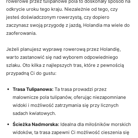
rowerowe ​przez ​tulipanowe pola to doskonały sposób na
odkrycie uroku tego kraju. Niezależnie⁢ od tego,‌ czy
jesteś‌ doświadczonym rowerzystą, ​czy dopiero
zaczynasz swoją przygodę z jazdą, ⁣Holandia ⁢ma wiele‌ do
zaoferowania.
Jeżeli planujesz wyprawę rowerową przez Holandię,⁢
warto zastanowić się nad wyborem⁤ odpowiedniego‍
szlaku. Oto kilka z najlepszych tras, które z pewnością
przypadną Ci do gustu:
Trasa Tulipanowa:
Ta trasa prowadzi przez
malownicze pola tulipanów, oferując niezapomniane
widoki i ​możliwość‍ zatrzymania się przy licznych
sadach kwiatowych.
Ścieżka Nadmorska:
Idealna dla miłośników morskich
widoków, ⁢ta trasa zapewni Ci możliwość⁢ cieszenia się