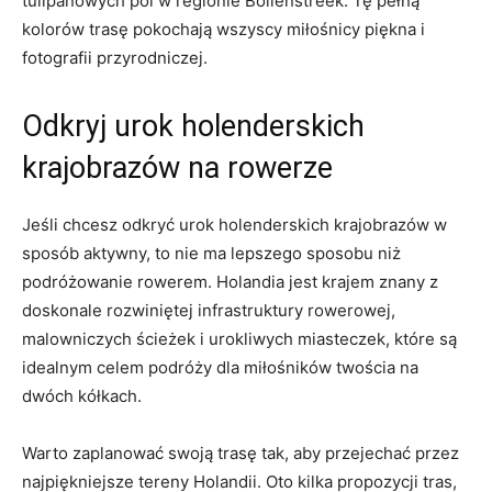
tulipanowych ‍pól w ⁤regionie Bollenstreek.‍ Tę pełną
kolorów trasę pokochają ⁣wszyscy miłośnicy piękna i
fotografii przyrodniczej.
Odkryj ⁢urok holenderskich
krajobrazów⁣ na rowerze
Jeśli ⁢chcesz odkryć urok holenderskich ‍krajobrazów⁢ w
sposób aktywny, to nie ma lepszego⁣ sposobu niż
podróżowanie rowerem.​ Holandia‍ jest krajem znany z
doskonale rozwiniętej infrastruktury‌ rowerowej,⁢
malowniczych ścieżek i urokliwych miasteczek,‍ które są
idealnym celem podróży dla ​miłośników ‌twościa‌ na
dwóch kółkach.
Warto zaplanować swoją⁢ trasę tak, aby przejechać przez
najpiękniejsze‍ tereny Holandii. Oto kilka propozycji tras,