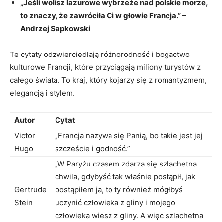
„Jeśli wolisz lazurowe wybrzeże nad polskie morze,
to znaczy, że zawróciła Ci w głowie Francja.”‍ –
Andrzej Sapkowski
Te cytaty odzwierciedlają różnorodność i bogactwo
kulturowe Francji, które przyciągają miliony⁢ turystów z
całego świata. ‍To kraj,⁢ który kojarzy się​ z romantyzmem,
elegancją i stylem.
Autor
Cytat
Victor
„Francja nazywa się Panią, ⁣bo takie jest ⁣jej
Hugo
szczeście i godność.”
„W Paryżu czasem zdarza ⁤się szlachetna
chwila, gdybyść tak właśnie postąpił, jak
Gertrude
postąpiłem ja, to⁣ ty‌ również mógłbyś
Stein
uczynić człowieka z gliny i mojego
człowieka wiesz z gliny. ‌A więc szlachetna