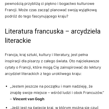
pewnością przybliżą ci piękno i bogactwo kulturowe
Francji. Może​ czas zacząć planować swoją wyjątkową
podróż do tego fascynującego ‍kraju?
Literatura⁤ francuska – arcydzieła
‌literackie
Francja, kraj​ sztuki, kultury i ⁤literatury, jest pełna
inspiracji⁢ dla pisarzy z całego świata.​ Oto najciekawsze
⁤cytaty o ⁣Francji, które mogą Cię zainspirować do lektury
arcydzieł literackich z tego urokliwego kraju:
„Jestem jeszcze na początku i mam⁢ nadzieję, że
znajdę swoje miejsce – wśród ludzi i obok Francuzów.”
–⁣
Vincent van Gogh
„Jeśli ‍jest na ‍świecie kraj, w którym można się‌ czuć