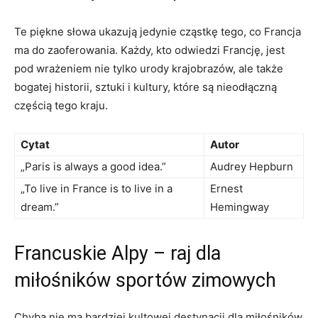
Te piękne słowa ukazują jedynie cząstkę tego, co Francja
ma do‌ zaoferowania. Każdy, kto odwiedzi Francję,⁤ jest
pod ⁤wrażeniem ‌nie tylko⁤ urody krajobrazów, ale także
bogatej historii, sztuki i kultury, które są nieodłączną
częścią tego kraju.
Cytat
Autor
„Paris is ⁤always a good ‌idea.”
Audrey Hepburn
„To‍ live in France is to live in a
Ernest
dream.”
Hemingway
Francuskie Alpy – raj dla
miłośników sportów zimowych
Chyba nie ma bardziej kultowej destynacji dla​ miłośników