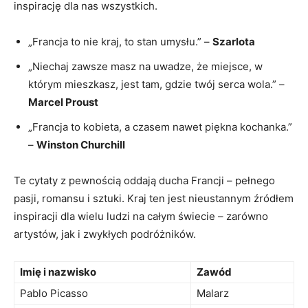
inspirację dla nas wszystkich.
„Francja to nie ⁢kraj,⁣ to stan umysłu.”⁣ –
Szarlota
„Niechaj zawsze ‍masz na uwadze, że miejsce, w
którym mieszkasz, jest tam, gdzie twój serca wola.” –
Marcel Proust
„Francja to kobieta, ‌a czasem nawet piękna kochanka.”
–
Winston Churchill
Te cytaty z pewnością oddają ducha Francji – pełnego
pasji, romansu i sztuki.‍ Kraj ten jest nieustannym źródłem
inspiracji dla wielu ludzi na całym świecie ‌– zarówno
artystów, jak i zwykłych podróżników.
Imię i⁤ nazwisko
Zawód
Pablo ⁤Picasso
Malarz