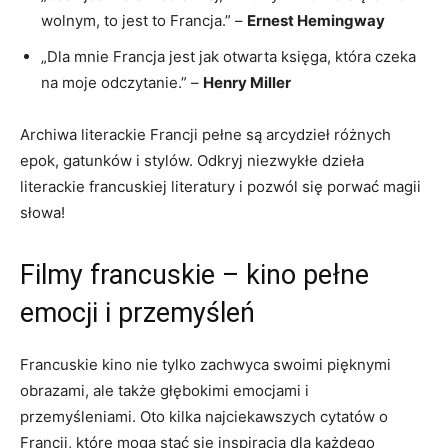
wolnym, to jest to Francja.” –⁤
Ernest Hemingway
„Dla mnie Francja jest⁢ jak otwarta księga, ​która czeka
na moje odczytanie.” –
Henry Miller
Archiwa literackie Francji pełne są arcydzieł różnych
‍epok, gatunków i stylów. Odkryj‍ niezwykłe dzieła
literackie francuskiej literatury i pozwól się porwać magii⁤
słowa!
Filmy francuskie – kino pełne
emocji i przemyśleń
Francuskie kino nie tylko zachwyca swoimi pięknymi
obrazami,‌ ale także głębokimi emocjami i
przemyśleniami. ⁣Oto​ kilka najciekawszych cytatów ​o⁢
Francji, które mogą stać się inspiracją dla każdego