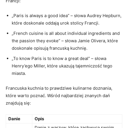
Francji:
„Paris is always a good idea” – słowa Audrey Hepburn,
które doskonale oddają urok stolicy Francji.
„French cuisine⁣ is‌ all about⁢ individual ingredients and
the passion they evoke” – słowa Jamie Olivera, które
doskonale opisują francuską​ kuchnię.
„To know‍ Paris is to know a great deal” – słowa
Henry’ego Miller, które ukazują tajemniczość tego
miasta.
Francuska kuchnia to prawdziwe kulinarne doznania,
‍które warto poznać. Wśród najbardziej znanych dań
znajdują się:
Danie
Opis
Danie z warzyw,‌ które zachwyca swoim