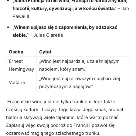
„Sama⁢ Francja to nie wino,⁣ Francja to ⁤narodziny idei,
filozofii, kultury,⁣ cywilizacji, a w końcu światła.”
– Jan
Paweł II
„Winem upijasz się z ⁣zapomnienia, by odszukać
siebie.”
– Jules​ Claretie
Osoba
Cytat
Ernest
„Wino jest najbardziej ⁤uzależniającym
Hemingway
napojem, który znam.”
„Wino jest najzdrowszym i najbardziej
Voltaire
pożytecznym z napojów.”
⁤ Francuskie wino jest nie tylko trunkiem, lecz​ także
częścią kultury i ​tradycji tego kraju. Jego smak, ⁢aromat i
historia​ skrywają wiele tajemnic, które warto poznać.
Zaplanuj więc ‍swoją podróż do Francji i​ pozwól się
oczarować magią tego szlachetnego trunku.