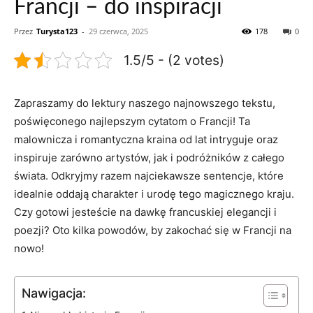
Francji – do inspiracji
Przez
Turysta123
-
29 czerwca, 2025
178
0
1.5/5 - (2 votes)
Zapraszamy do lektury ‍naszego​ najnowszego tekstu,
poświęconego najlepszym ⁤cytatom ‌o Francji! Ta
malownicza i ‍romantyczna kraina od lat intryguje oraz
inspiruje zarówno artystów, jak i podróżników z całego
świata. Odkryjmy ‍razem najciekawsze sentencje, które
idealnie oddają charakter⁣ i urodę tego magicznego kraju.
Czy gotowi jesteście na dawkę francuskiej elegancji‌ i
poezji? Oto ⁤kilka powodów,⁤ by zakochać się ⁤w ‍Francji na
nowo!
Nawigacja: