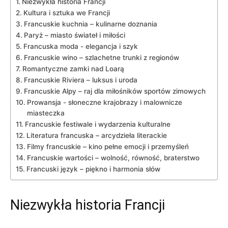
Niezwykła historia Francji
Kultura i sztuka⁤ we Francji
Francuskie​ kuchnia – ⁤kulinarne​ doznania
Paryż – miasto świateł i ⁢miłości
Francuska moda ‍- elegancja i⁣ szyk
Francuskie wino – szlachetne trunki z regionów
Romantyczne zamki nad Loarą
Francuskie Riviera – luksus i uroda
Francuskie Alpy – raj dla miłośników sportów zimowych
Prowansja -‌ słoneczne krajobrazy i malownicze
miasteczka
Francuskie festiwale ‍i wydarzenia kulturalne
Literatura⁤ francuska – arcydzieła ‌literackie
Filmy francuskie – kino pełne emocji i przemyśleń
Francuskie ‍wartości – wolność,⁤ równość, braterstwo
Francuski język – piękno i harmonia słów
Niezwykła historia Francji