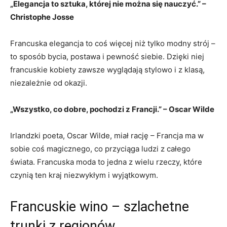
„Elegancja to sztuka,⁢ której⁢ nie można się nauczyć.” –
‌Christophe ​Josse
Francuska elegancja to ‍coś ⁣więcej niż tylko modny strój –
to ⁣sposób ⁣bycia, postawa i‌ pewność siebie. Dzięki niej
francuskie kobiety zawsze wyglądają stylowo i z klasą,
niezależnie od okazji.
„Wszystko, co dobre, pochodzi z Francji.” – Oscar Wilde
Irlandzki poeta, Oscar Wilde,‍ miał rację – ‌Francja ma w
sobie coś magicznego,‍ co ⁢przyciąga ludzi z całego
świata. Francuska ⁣moda to jedna z wielu rzeczy, które
czynią ten kraj niezwykłym i wyjątkowym.
Francuskie wino – szlachetne
trunki z regionów