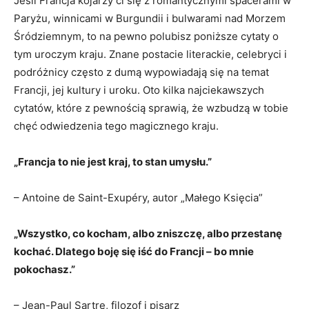
Jeśli⁣ Francja kojarzy ci się z romantycznymi spacerami w
Paryżu, winnicami w⁣ Burgundii i bulwarami nad Morzem
Śródziemnym, to na pewno polubisz poniższe cytaty o
tym uroczym kraju. Znane postacie literackie, celebryci i
podróżnicy często z dumą wypowiadają się na temat
Francji, jej⁢ kultury i uroku. Oto kilka najciekawszych
cytatów, które z pewnością sprawią, że wzbudzą w tobie
chęć ​odwiedzenia tego magicznego kraju.
„Francja to nie⁢ jest‌ kraj, to‌ stan umysłu.”
– Antoine de⁤ Saint-Exupéry, autor „Małego Księcia”
„Wszystko, ‍co‍ kocham, albo zniszczę, albo przestanę
kochać. Dlatego boję się iść do Francji – bo mnie
pokochasz.” ⁤
– ​Jean-Paul Sartre, filozof i pisarz