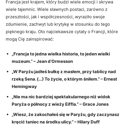
Francja jest krajem, który budzi wiele emocji⁢ i ⁤skrywa
wiele tajemnic. Wiele sławnych postaci, zarówno ⁣z
przeszłości, jak i współczesności,⁢ wyraziło swoje
zdumienie, ⁢zachwyt‍ lub ⁤krytykę w stosunku do‍ tego
pięknego kraju. Oto najciekawsze cytaty ⁢o Francji, które
mogą Cię zainspirować:
„Francja to jedna ‍wielka historia, to jeden wielki
muzeum.” – Jean ⁤d’Ormesson
„W Paryżu jadłeś ‌bułkę z ⁣masłem, przy tablicy⁢ nad
rzeką Sena. (…) To życie, o którym‌ śniłem.” – Ernest
Hemingway
„Nie ma nic bardziej spektakularnego niż widok⁣
Paryża o ‍północy z wieży Eiffla.” – Grace Jones
„Wiesz, że zakochałeś się w Paryżu, ⁤gdy zaczynasz
kręcić taniec na środku ulicy.” – Hilary Duff