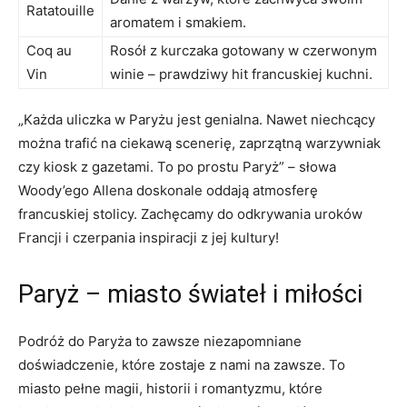
Ratatouille
aromatem ​i smakiem.
Coq au
Rosół z kurczaka gotowany w czerwonym
Vin
winie⁤ – prawdziwy ​hit francuskiej kuchni.
„Każda uliczka w Paryżu jest genialna. Nawet niechcący
można trafić na ⁢ciekawą scenerię, zaprzątną warzywniak
czy kiosk z gazetami. To po prostu Paryż” – słowa
Woody’ego Allena doskonale oddają atmosferę‍
francuskiej stolicy. ⁢Zachęcamy do odkrywania uroków⁣
Francji i czerpania inspiracji z jej kultury!
Paryż – miasto świateł i ⁢miłości
Podróż do Paryża ‌to⁣ zawsze ⁢niezapomniane
doświadczenie, które zostaje z nami na⁣ zawsze. To
miasto pełne magii, historii i romantyzmu,⁢ które⁢