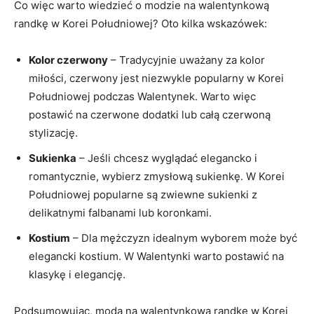
Co więc warto wiedzieć o modzie na walentynkową
randkę w ⁤Korei⁣ Południowej? Oto ‍kilka wskazówek:
Kolor czerwony
– Tradycyjnie ‍uważany za kolor
miłości, czerwony jest niezwykle ⁢popularny w⁢ Korei
Południowej​ podczas Walentynek. Warto więc
postawić na czerwone dodatki lub całą ⁢czerwoną
stylizację.
Sukienka
– Jeśli chcesz wyglądać elegancko i
romantycznie, wybierz‌ zmysłową‌ sukienkę. W Korei
Południowej popularne⁤ są zwiewne⁢ sukienki z ​
delikatnymi falbanami lub koronkami.
Kostium
– Dla‍ mężczyzn idealnym wyborem‍ może ⁤być
‍elegancki kostium. W Walentynki warto postawić na
klasykę ​i elegancję.
Podsumowując, moda na walentynkową randkę w Korei