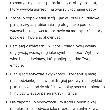
romantyczny spacer po parku czy drobny prezent,
który ‌wywoła uśmiech na ‍twarzy ukochanej osoby.
Zadbaj o odpowiedni strój – jak w Korei Południowej
panuje⁣ zwyczaj ubierania ‍się elegancko ‍podczas
‍ważnych okazji, warto‍ postawić na modny strój, który
podkreśli Twoją atrakcyjność.
Pamiętaj o kwiatach – w Korei Południowej kwiaty
odgrywają ważną rolę⁤ jako​ symbol miłości.​ Wybierz
więc bukiet kwiatów, który najlepiej odda Twoje
emocje.
Planuj romantyczne ‌aktywności – zorganizuj małą
niespodziankę dla swojej drugiej połowy, na przykład
piknik na zachodzie słońca, wspólny seans ⁣ulubionego
filmu czy wieczór pełen muzyki i tańca.
Nie zapomnij o słodyczach – w Korei ⁢Południowej
popularne są słodycze jako prezent walentynkowy.