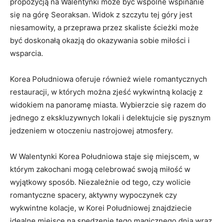
propozycją na Walentynki może ⁢być⁣ wspólne ⁣wspinanie
się na górę Seoraksan. Widok z szczytu tej‍ góry jest
‌niesamowity, ​a przeprawa‌ przez skaliste ścieżki może
być‌ doskonałą ⁤okazją do okazywania sobie miłości i
wsparcia.
Korea Południowa oferuje również wiele romantycznych
restauracji, w których można zjeść wykwintną kolację z
widokiem ⁣na panoramę‍ miasta. Wybierzcie się⁣ razem do
jednego z ‍ekskluzywnych lokali i delektujcie się pysznym
jedzeniem w ​otoczeniu nastrojowej atmosfery.
W Walentynki ⁢Korea Południowa staje ​się miejscem, w
którym zakochani mogą celebrować swoją miłość ‌w
wyjątkowy sposób. Niezależnie od tego, czy‌ wolicie
romantyczne spacery, aktywny wypoczynek czy
wykwintne kolacje, w Korei Południowej znajdziecie
⁢idealne⁤ miejsce na spędzenie tego magicznego dnia⁢ wraz