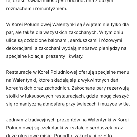
tej części świata miłość jest obchodzona z dużym
rozmachem i ‌romantyzmem.
W‌ Korei Południowej Walentynki są świętem nie ⁣tylko dla
par, ale także dla wszystkich zakochanych.‍ W tym dniu
ulice są ozdobione balonami, serduszkami i różowymi
dekoracjami, a zakochani wydają mnóstwo pieniędzy na
specjalne kolacje, ⁣prezenty ‌i kwiaty.
Restauracje w Korei Południowej oferują ⁤specjalne ⁤menu
na Walentynki, które składają się z wykwintnych dań
koreańskich‌ oraz ‌zachodnich. Zakochane pary rezerwują
stoliki w luksusowych‌ restauracjach, gdzie mogą⁣ cieszyć
się romantyczną atmosferą przy‌ świecach ​i ​muzyce w tle.
Jednym z tradycyjnych prezentów na Walentynki w Korei
Południowej ​są⁣ czekoladki ⁣w kształcie serduszek ⁢oraz
duże ‍pluszowe misie. Ponadto, zakochani ⁢często ​