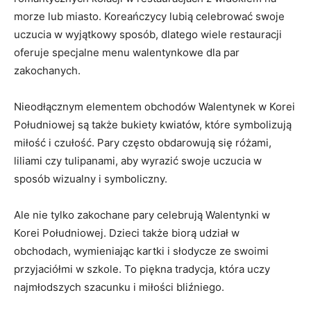
morze lub⁣ miasto. Koreańczycy lubią celebrować swoje
uczucia w wyjątkowy sposób, dlatego⁢ wiele restauracji
oferuje specjalne menu walentynkowe dla par
⁢zakochanych.
Nieodłącznym​ elementem obchodów Walentynek‍ w Korei
Południowej są ⁤także ⁤bukiety ⁣kwiatów, ‌które symbolizują
miłość i czułość. Pary często obdarowują się różami,
liliami ‍czy tulipanami, aby wyrazić swoje uczucia w
sposób wizualny ‍i symboliczny.
Ale nie tylko zakochane pary​ celebrują Walentynki w
Korei Południowej. Dzieci także biorą udział w
obchodach, wymieniając kartki ⁢i słodycze ze⁤ swoimi‍
przyjaciółmi⁣ w szkole. To piękna tradycja, która uczy
najmłodszych szacunku⁤ i miłości bliźniego.