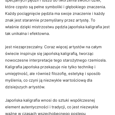
specjalnych pędzli⁤ i tuszu ​do tworzenia⁤ swoich dzieł,
które często są pełne symboliki i głębokiego⁢ znaczenia.
Każdy pociągnięcie pędzla ma swoje znaczenie i każdy
znak​ jest starannie przemyślany przez artystę. To
właśnie dzięki mistrzostwu pędzla japońska kaligrafia jest
tak unikalna i efektowna.
jest niezaprzeczalny. Coraz więcej artystów na całym
świecie inspiruje się japońską kaligrafią,‌ tworząc
nowoczesne ‍interpretacje tego starożytnego rzemiosła.
Kaligrafia japońska ‍przekazuje nie tylko technikę i
umiejętność, ale​ również filozofię, estetykę i sposób
myślenia, co czyni ją niezwykle‌ wartościową dla
dzisiejszych⁢ artystów.
Japońska kaligrafia ‍wnosi do sztuki współczesnej
element autentyczności i ⁤tradycji, co jest niezwykle ​
ważne w czasach wszechobecnego postępu