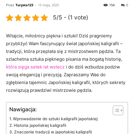
Przez
Turysta123
-
15 maja, 2025
154
0
5/5 - (1 vote)
Witajcie, miłośnicy‌ piękna i sztuki! Dziś pragniemy⁤
przybliżyć Wam ‍fascynujący świat japońskiej kaligrafii –
tradycji, która przeplata się z mistrzostwem pędzla. ⁣Ta
szlachetna sztuka ​pięknego pisania ma bogatą historię,
która sięga setek lat wstecz
i do ‍dziś wzbudza podziw
swoją elegancją i precyzją. Zapraszamy Was do
zgłębienia tajemnic Japońskiej kaligrafii, ​których sekrety
⁢rozwiązują prawdziwi mistrzowie pędzla.
Nawigacja:
Wprowadzenie do sztuki​ kaligrafii japońskiej
Historia ‌japońskiej kaligrafii
Znaczenie tradycji w japońskiej kaligrafii