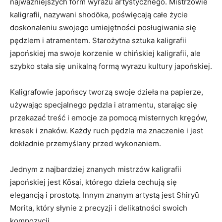
najważniejszych‌ form‍ wyrazu artystycznego. Mistrzowie
kaligrafii, nazywani shodōka, poświęcają całe życie
doskonaleniu swojego umiejętności posługiwania się
pędzlem i atramentem. Starożytna sztuka kaligrafii
japońskiej ma swoje korzenie w chińskiej kaligrafii, ale
szybko stała się unikalną formą ⁢wyrazu ‍kultury ‍japońskiej.
Kaligrafowie japońscy tworzą swoje dzieła na papierze,
używając specjalnego ‍pędzla i atramentu, starając się
przekazać treść ⁤i emocje ⁢za pomocą misternych kręgów,
‍kresek i znaków. Każdy ruch pędzla ma znaczenie i jest‌
dokładnie przemyślany przed⁣ wykonaniem.
Jednym z‍ najbardziej znanych mistrzów‌ kaligrafii
japońskiej​ jest Kōsai, którego dzieła cechują się
elegancją‌ i prostotą.‍ Innym znanym ⁤artystą jest Shiryū
Morita, który słynie z precyzji i delikatności swoich
kompozycji.