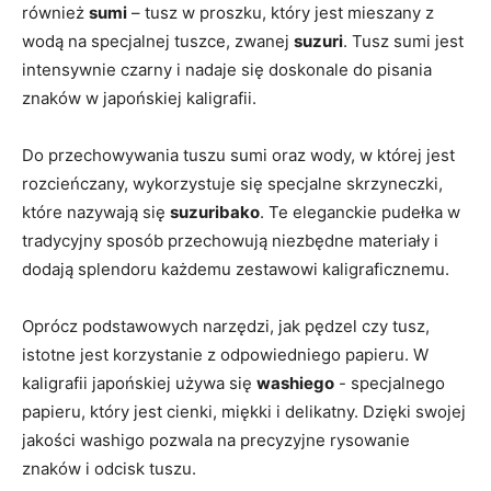
również‌
sumi
– tusz w proszku, ‌który jest mieszany z ​
wodą​ na specjalnej ​tuszce, ​zwanej
suzuri
. Tusz sumi jest
intensywnie czarny i nadaje się doskonale do ⁣pisania
znaków w japońskiej kaligrafii.
Do przechowywania tuszu sumi oraz wody, w której jest
rozcieńczany, wykorzystuje się specjalne skrzyneczki,
które‍ nazywają się
suzuribako
. Te eleganckie ‌pudełka w
tradycyjny sposób przechowują​ niezbędne materiały ⁣i
dodają splendoru każdemu zestawowi kaligraficznemu.
Oprócz podstawowych narzędzi, jak pędzel ⁤czy tusz,
istotne jest ⁣korzystanie z odpowiedniego papieru. W
kaligrafii japońskiej⁤ używa‍ się⁤
washiego
‍- specjalnego
papieru, ‌który jest ​cienki, miękki i delikatny. Dzięki swojej
jakości washigo pozwala na precyzyjne rysowanie
znaków i⁢ odcisk tuszu.