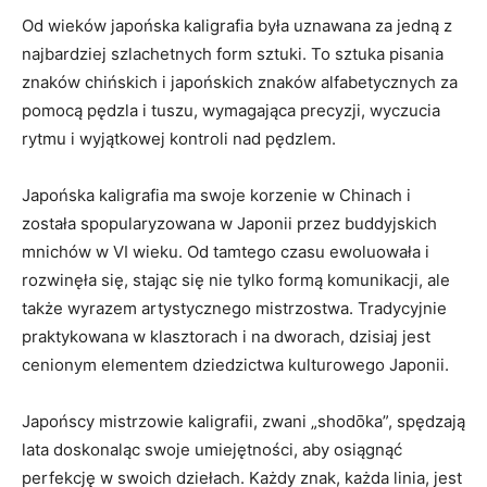
Od wieków japońska kaligrafia była ​uznawana za jedną z
najbardziej szlachetnych ‌form sztuki.‍ To⁢ sztuka ⁢pisania
znaków​ chińskich i japońskich znaków alfabetycznych za
pomocą pędzla i tuszu, wymagająca precyzji, wyczucia
rytmu i wyjątkowej kontroli nad pędzlem.
Japońska kaligrafia ma swoje korzenie w Chinach i
‌została spopularyzowana‍ w Japonii przez buddyjskich
mnichów w VI wieku. Od tamtego czasu ewoluowała i
rozwinęła się, stając się nie tylko formą⁤ komunikacji, ⁤ale
także wyrazem artystycznego mistrzostwa. Tradycyjnie
praktykowana w ​klasztorach i ‌na dworach, dzisiaj jest
cenionym elementem dziedzictwa kulturowego Japonii.
Japońscy ⁢mistrzowie kaligrafii, zwani „shodōka”, ‌spędzają
lata doskonaląc ​swoje umiejętności, aby osiągnąć
perfekcję w swoich dziełach. Każdy znak, każda linia, jest