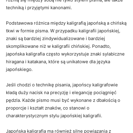
techniką i przyjętymi⁤ kanonami.
Podstawowa różnica⁤ między kaligrafią japońską a chińską
tkwi w formie pisma. W przypadku kaligrafii japońskiej,
znaki są bardziej zindywidualizowane i bardziej
skomplikowane niż w kaligrafii chińskiej. Ponadto,
japońska kaligrafia‌ często wykorzystuje ⁣znaki sylabiczne
hiragana i katakana, które są ⁤unikatowe ‌dla języka
japońskiego.
Jeśli chodzi o technikę⁢ pisania, ⁢japońscy kaligrafowie
kładą ⁤duży nacisk na precyzję i elegancję pociągnięć
pędzla.​ Każde pismo musi ⁣być wykonane z dbałością o
proporcje i ⁣kształt znaków, co stanowi o
‍charakterystycznym stylu japońskiej⁤ kaligrafii.
Japońska‌ kaligrafia​ ma również silne powiązania z