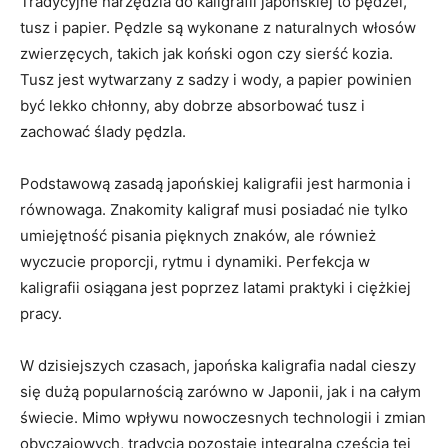
Tradycyjne narzędzia do kaligrafii japońskiej to pędzel,⁢
tusz i papier. Pędzle są wykonane z naturalnych ‌włosów
zwierzęcych, takich jak ‌koński ⁢ogon czy sierść kozia.
Tusz jest wytwarzany z sadzy i ⁤wody, ‍a papier powinien
być lekko‌ chłonny, aby dobrze absorbować tusz i
zachować ślady pędzla.
Podstawową zasadą japońskiej kaligrafii jest ‌harmonia i
równowaga. Znakomity kaligraf musi posiadać nie ⁣tylko
umiejętność pisania pięknych znaków, ale ⁢również‌
wyczucie proporcji, rytmu i dynamiki. Perfekcja w
kaligrafii⁤ osiągana jest poprzez latami praktyki i ciężkiej
pracy.
W dzisiejszych czasach, japońska‌ kaligrafia nadal cieszy
się dużą popularnością zarówno w Japonii,⁣ jak i na całym⁣
świecie. Mimo wpływu nowoczesnych technologii i‍ zmian
obyczajowych, tradycja pozostaje integralną ​częścią tej