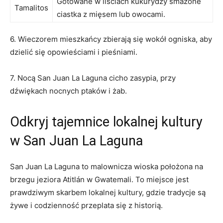
Gotowane w liściach⁣ kukurydzy smażone
Tamalitos
⁤ciastka z‍ mięsem ‌lub owocami.
6. Wieczorem⁣ mieszkańcy zbierają się wokół ogniska, aby
dzielić się ​opowieściami i pieśniami.
7.⁣ Nocą San Juan La Laguna cicho zasypia,⁣ przy
dźwiękach ‌nocnych ptaków i⁣ żab.
Odkryj⁤ tajemnice lokalnej kultury
⁤w San Juan La Laguna
San Juan La‍ Laguna to ‌malownicza wioska⁢ położona⁤ na
brzegu jeziora Atitlán w⁢ Gwatemali. To miejsce jest
prawdziwym ⁣skarbem lokalnej kultury, gdzie tradycje są
żywe⁣ i codzienność przeplata się z⁤ historią.