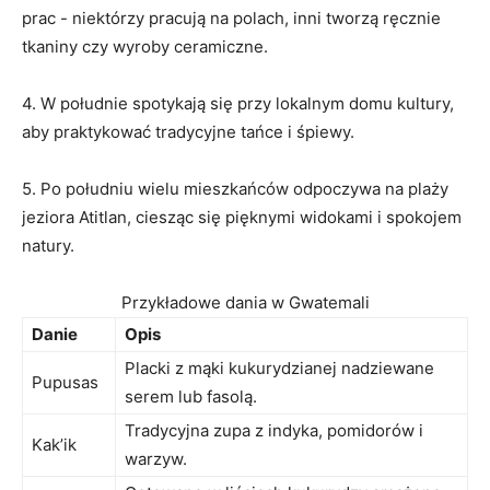
⁢prac ​-​ niektórzy pracują na polach, inni‍ tworzą ręcznie
tkaniny czy wyroby ceramiczne.
4. W południe spotykają ‌się przy lokalnym domu kultury,
⁢aby praktykować tradycyjne tańce i śpiewy.
5. ​Po południu⁢ wielu ⁣mieszkańców odpoczywa na plaży
jeziora ‍Atitlan, ciesząc ​się pięknymi ​widokami⁤ i spokojem
natury.
Przykładowe dania w Gwatemali
Danie
Opis
Placki z ‍mąki kukurydzianej ​nadziewane
Pupusas
serem lub fasolą.
Tradycyjna zupa⁤ z indyka, pomidorów i
Kak’ik
warzyw.