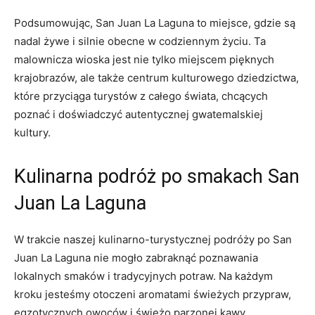
Podsumowując, San ​Juan La ⁤Laguna to miejsce, gdzie⁢ są
nadal‌ żywe i silnie obecne w codziennym życiu. Ta
malownicza wioska jest​ nie‌ tylko miejscem pięknych⁢
krajobrazów, ale także centrum⁣ kulturowego dziedzictwa,
⁣które przyciąga turystów ​z‍ całego⁢ świata, chcących
poznać‌ i doświadczyć autentycznej gwatemalskiej
kultury.
Kulinarna ⁣podróż po smakach San
Juan ​La Laguna
W trakcie ​naszej ‍kulinarno-turystycznej ​podróży po San
Juan ‌La ⁤Laguna‌ nie mogło zabraknąć poznawania
lokalnych smaków⁣ i tradycyjnych potraw. Na każdym
kroku jesteśmy otoczeni aromatami świeżych przypraw,⁣
egzotycznych owoców i świeżo parzonej kawy.