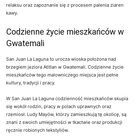
relaksu oraz zapoznanie ‌się z procesem ​palenia ziaren
kawy.
Codzienne życie mieszkańców w
Gwatemali
San⁤ Juan La Laguna‌ to urocza⁤ wioska położona nad
brzegiem jeziora Atitlan⁤ w⁢ Gwatemali.​ Codzienne życie
mieszkańców⁢ tego⁣ malowniczego miejsca jest pełne
kultury, ⁤tradycji ‌i pracy.
W ⁢San ⁤Juan ⁢La ⁣Laguna codzienność mieszkańców skupia⁤
się wokół ⁣rodzin, pracy w polach uprawnych oraz
rzemiosł. Ludy Mayów, którzy zamieszkują tę⁢ okolicę,​ są
⁤znani‌ z ⁣swoich umiejętności ‌w tkactwie oraz ⁢produkcji
ręcznie robionych‌ tekstyliów.