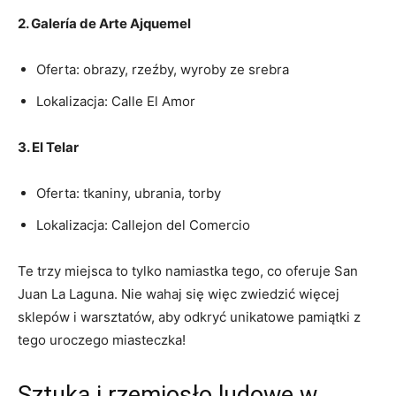
2. Galería ​de Arte ‌Ajquemel
Oferta: ⁤obrazy, rzeźby, wyroby ze srebra
Lokalizacja: Calle El Amor
3. El Telar
Oferta: tkaniny, ubrania, torby
Lokalizacja: Callejon‌ del Comercio
Te trzy⁢ miejsca to tylko namiastka ‌tego,‍ co oferuje San
Juan La Laguna. ‌Nie⁣ wahaj‌ się więc zwiedzić‌ więcej
sklepów i warsztatów, aby odkryć unikatowe pamiątki ⁤z
⁤tego uroczego miasteczka!
Sztuka ‌i rzemiosło ludowe w