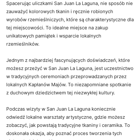
Spacerując uliczkami⁢ San Juan La ⁤Laguna, nie sposób nie
zauważyć kolorowych tkanin i ręcznie‍ robionych
wyrobów ⁤rzemieślniczych, które ‌są‌ charakterystyczne dla‌
tej ​miejscowości. To idealne miejsce ‍na ‍zakup ​
unikatowych pamiątek⁤ i wsparcie​ lokalnych‌
rzemieślników.
Jednym ⁢z​ najbardziej fascynujących doświadczeń, które
możesz przeżyć w San Juan ⁤La‍ Laguna, jest uczestnictwo‌
w tradycyjnych​ ceremoniach ⁣przeprowadzanych przez⁤
lokalnych Kapłanów Majów. To niezapomniane spotkanie
z ‌duchowym dziedzictwem ‌tej niezwykłej ‍kultury.
Podczas ‌wizyty​ w ​San Juan ‍La Laguna ⁢koniecznie
odwiedź lokalne warsztaty artystyczne, gdzie​ możesz
zobaczyć, ⁤jak ⁢powstają ‌tradycyjne tkaniny i ceramika. To
doskonała okazja, aby poznać proces tworzenia tych