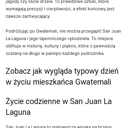
jagody czy liście​ drzew. To ⁢prawdziwe​ sztuki, które
wymagają​ precyzji i cierpliwości,⁤ a‌ efekt‌ końcowy jest
zawsze zachwycający.
Podróżując po Gwatemali, nie można przegapić ⁤San Juan
La Laguna i jego​ tajemniczego rękodzieła. To ‍miejsce
obfituje w‍ historię, kulturę i piękno, ⁣które z pewnością‌
zostaną⁤ na​ długo ‍w pamięci każdego podróżnika.
Zobacz ​jak wygląda typowy⁣ dzień
w życiu mieszkańca Gwatemali
Życie codzienne ⁣w San ​Juan La
Laguna
San Juan La Laguna​ to⁢ malownicza ⁢wioska‍ na brzegu