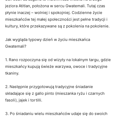
⁢jeziora Atitlan, położona w sercu Gwatemali. Tutaj czas
płynie inaczej – wolniej⁣ i⁤ spokojniej.‌ Codzienne życie
mieszkańców tej małej społeczności jest pełne tradycji i
kultury, które przekazywane są z pokolenia na ⁢pokolenie.
Jak ‌wygląda ⁢typowy ⁤dzień⁣ w ‍życiu mieszkańca
Gwatemali?
1. Rano⁢ rozpoczyna się od⁢ wizyty na ⁢lokalnym targu, gdzie
mieszkańcy kupują świeże ​warzywa,⁤ owoce i⁤ tradycyjne
tkaniny.
2. Następnie⁢ przygotowują tradycyjne​ śniadanie
składające⁢ się z gallo ‍pinto (mieszanka ‍ryżu i ⁣czarnych
fasoli), jajek i tortilli.
3. Po śniadaniu wielu‌ mieszkańców udaje się do swoich