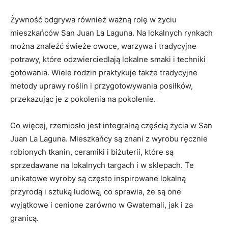
Żywność odgrywa ‍również⁢ ważną rolę w ⁣życiu
mieszkańców San Juan La⁣ Laguna. ⁤Na lokalnych rynkach
można znaleźć świeże⁤ owoce, ‍warzywa i‍ tradycyjne
potrawy, które odzwierciedlają lokalne smaki‌ i techniki
‌gotowania. Wiele rodzin‍ praktykuje także tradycyjne
metody⁣ uprawy roślin i⁣ przygotowywania posiłków,
przekazując je​ z pokolenia na pokolenie.
Co ⁢więcej, rzemiosło jest ​integralną ​częścią życia ⁢w San‌
Juan La Laguna. ​Mieszkańcy są ​znani z wyrobu ręcznie⁣
robionych tkanin, ​ceramiki i biżuterii, które⁢ są
sprzedawane⁣ na lokalnych targach i ‍w ‍sklepach. ⁤Te
unikatowe ‍wyroby są często​ inspirowane lokalną
przyrodą⁢ i sztuką ludową, co sprawia, że⁣ są ​one
wyjątkowe i​ cenione zarówno w Gwatemali, jak⁣ i za
granicą.