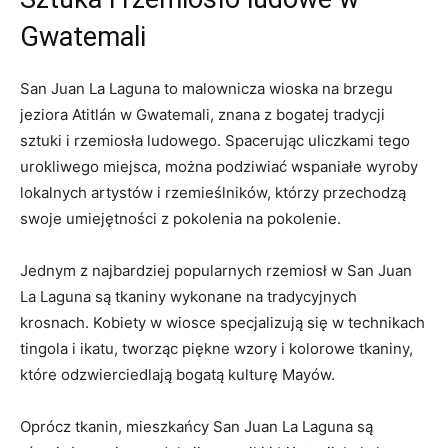
Gwatemali
San Juan La Laguna ⁤to malownicza⁣ wioska na⁤ brzegu
jeziora Atitlán⁤ w Gwatemali, znana z⁢ bogatej ‌tradycji
sztuki i rzemiosła ⁣ludowego. ⁢Spacerując uliczkami tego
urokliwego ‌miejsca, można podziwiać wspaniałe​ wyroby
lokalnych ⁤artystów⁢ i rzemieślników, którzy⁤ przechodzą
swoje​ umiejętności ⁤z⁤ pokolenia na pokolenie.
Jednym z‌ najbardziej ‌popularnych rzemiosł ⁣w San​ Juan
La ⁣Laguna ⁤są tkaniny wykonane na tradycyjnych
krosnach. Kobiety w wiosce specjalizują się w ‍technikach
tingola i ‌ikatu, tworząc piękne ‌wzory i kolorowe tkaniny,
które‌ odzwierciedlają bogatą​ kulturę ⁤Mayów.
Oprócz⁤ tkanin, mieszkańcy San⁣ Juan La Laguna są