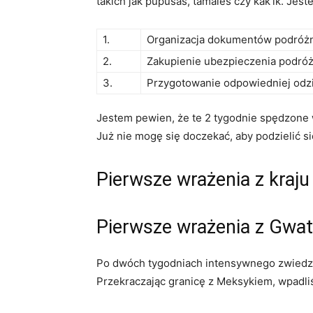
takich jak pupusas, tamales czy kak’ik. J
1.
Organizacja dokumentów podróż
2.
Zakupienie ubezpieczenia podró
3.
Przygotowanie odpowiedniej odz
Jestem pewien, że te 2 tygodnie spędzone 
Już nie mogę się doczekać, aby podzielić s
Pierwsze wrażenia z kraju
Pierwsze wrażenia z Gwat
Po dwóch tygodniach intensywnego zwiedzan
Przekraczając granicę z Meksykiem, wpadli