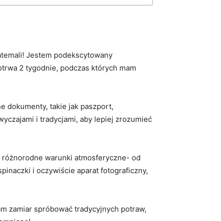
watemali! Jestem podekscytowany
 potrwa 2 tygodnie, podczas których mam
 dokumenty, takie jak paszport,
yczajami i tradycjami, aby lepiej zrozumieć
a różnorodne warunki atmosferyczne- od
inaczki i oczywiście aparat fotograficzny,
am zamiar spróbować tradycyjnych potraw,