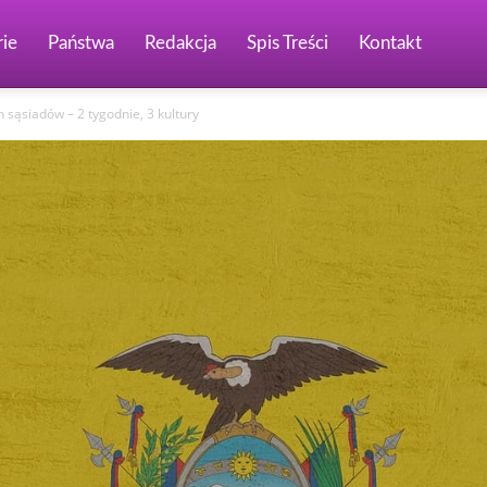
ie
Państwa
Redakcja
Spis Treści
Kontakt
sąsiadów – 2 tygodnie, 3 kultury