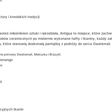
li
ury i kreolskich tradycji
jesteś miłośnikiem sztuki i rękodzieła, Antigua to miejsce, które zac
obów ceramicznych po misternie wykonane hafty i tkaniny, każdy zak
 które stanowią doskonałą pamiątkę z podróży do serca Gwatemali. 
e potrawy Gwatemali, Meksyku i Brazylii:
ltenango
on
i
cyjnych tkanin