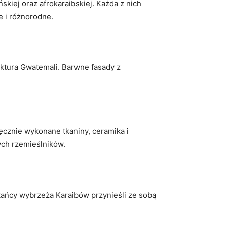
skiej oraz afrokaraibskiej. Każda z nich
e i różnorodne.
ektura Gwatemali. Barwne fasady z
ęcznie wykonane tkaniny, ceramika i
nych rzemieślników.
kańcy wybrzeża Karaibów przynieśli ze sobą