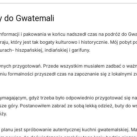
y do Gwatemali
 informacji i pakowania w końcu nadszedł czas na podróż do G
aju, który jest tak bogaty kulturowo i historycznie. Mój pobyt
rach- hiszpańskiej, indiańskiej i garifuny.
wnych przygotowań. Przede wszystkim musiałem zadbać o ważne
iu formalności przyszedł czas na zapoznanie się z lokalnymi zw
ymagającym, gdyż trzeba było odpowiednio przygotować się n
ze góry. Postanowiłem zabrać ze sobą lekką odzież, buty do wsp
óży.
planu jest spróbowanie autentycznej kuchni gwatemalskiej. M