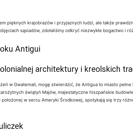
ajem pięknych krajobrazów i przyjaznych ludzi, ale także praw
jęciach sąsiadów, zdołaliśmy odkryć niezwykłe bogactwo i róż
roku Antigui
onialnej architektury i kreolskich tra
ń w Gwatemali, mogę stwierdzić, że Antigua to miasto pełne ko
arożytnych świątyń Majów, majestatyczne hiszpańskie budowle
emi położonej w sercu Ameryki Środkowej, spotykają się trzy róż
uliczek