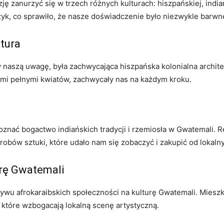
 zanurzyć się w trzech różnych kulturach: hiszpańskiej, indiań
ęzyk, co sprawiło, że nasze doświadczenie było niezwykle barwn
tura
 naszą uwagę, była zachwycająca hiszpańska kolonialna archit
ami pełnymi kwiatów, zachwycały nas na każdym kroku.
znać bogactwo indiańskich tradycji i rzemiosła w Gwatemali. R
yrobów sztuki, które udało nam się zobaczyć i zakupić od lokal
urę Gwatemali
ływu afrokaraibskich społeczności na kulturę Gwatemali. Miesz
e, które wzbogacają lokalną scenę artystyczną.