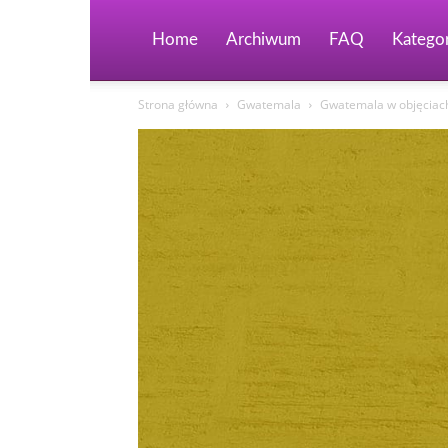
Home
Archiwum
FAQ
Kategor
Strona główna
Gwatemala
Gwatemala w objęciach 