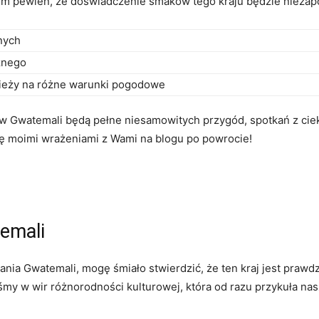
estem pewien, że doświadczenie smaków tego kraju będzie nieza
nych
żnego
ieży na różne warunki pogodowe
w Gwatemali będą pełne niesamowitych przygód, spotkań z cie
ię moimi wrażeniami z Wami na blogu po powrocie!
emali
ia Gwatemali, mogę śmiało stwierdzić, że ten kraj jest praw
śmy w wir różnorodności kulturowej, która od razu przykuła na