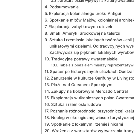
Afrokaraibskie wpływy na kulturę Gwatema
Podsumowanie
Exploracja kolonialnego uroku Antigui
Spotkanie mitów Majów, kolonialnej architekt
Eksploracja zabytkowych uliczek
Smaki Ameryki Środkowej na talerzu
Sztuka i rzemiosło lokalnych twórców Jeśli 
unikatowymi dziełami. Od tradycyjnych wyr
Zachwycisz się pięknem lokalnych wyrobów,
Tradycyjne potrawy gwatemalskie
Tabela z podziałem między reprezentatywn
Spacer po historycznych uliczkach Quetza
Zanurzenie w kulturze Garifuny w Livingst
Plaże nad Oceanem Spokojnym
Zakupy na kolorowym Mercado Central
Eksploracja wulkanicznych polan Gwatemal
Sztuka i rzemiosło ludowe
Poznanie różnorodności przyrodniczej kraju
Nocleg w ekologicznej wiosce turystycznej
Spotkanie z lokalnymi rzemieślnikami
Wrażenia z warsztatów wytwarzania trady