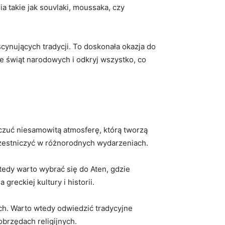
 takie jak⁤ souvlaki, moussaka, czy
scynujących tradycji. To doskonała okazja do
sie świąt narodowych i odkryj ⁤wszystko, co
poczuć niesamowitą atmosferę, którą tworzą
czestniczyć w różnorodnych ⁤wydarzeniach.
dy warto wybrać się do Aten,​ gdzie
reckiej kultury i historii.
ch. ⁢Warto wtedy odwiedzić tradycyjne
obrzędach religijnych.