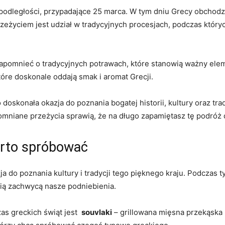
odległości, ⁢przypadające 25‌ marca. W tym‌ dniu Grecy obchod
życiem jest ⁤udział w tradycyjnych procesjach, podczas któryc
apomnieć o tradycyjnych potrawach, które stanowią ważny eleme
óre doskonale ​oddają smak i aromat Grecji.
oskonała okazja do poznania bogatej historii, kultury oraz tra
mniane przeżycia ‍sprawią, że na długo zapamiętasz tę podróż ⁤d
arto ‍spróbować
a do poznania kultury i tradycji tego pięknego ​kraju.⁣ Podczas
cią zachwycą nasze podniebienia.
 greckich świąt jest ⁣
souvlaki
– grillowana mięsna przekąska