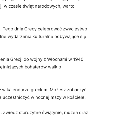
ecji w czasie świąt narodowych, warto
.⁢ Tego​ dnia Grecy celebrować zwycięstwo
lne ⁤wydarzenia kulturalne odbywające się
enia Grecji do wojny z Włochami w 1940
iętniających bohaterów walk o
w w‍ kalendarzu greckim. Możesz⁣ zobaczyć
e uczestniczyć w nocnej mszy w kościele.
 Zwiedź ⁢starożytne⁣ świątynie, muzea oraz