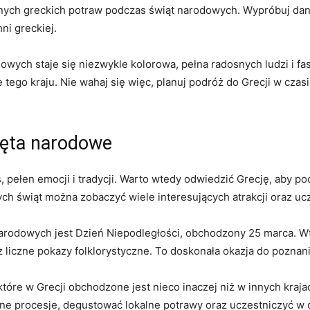
ych ⁣greckich potraw podczas świąt narodowych. Wypróbuj​ dania
ni greckiej.
ych‌ staje się niezwykle ⁣kolorowa, pełna radosnych ludzi i fa
 tego kraju. Nie wahaj się‌ więc, planuj podróż‍ do Grecji ⁤w cza
ięta narodowe
, pełen emocji i tradycji. Warto​ wtedy odwiedzić Grecję,⁣ aby 
ch świąt można zobaczyć wiele interesujących atrakcji oraz u
arodowych jest Dzień Niepodległości, obchodzony 25 marca. Wte
czne ‍pokazy folklorystyczne. To ⁢doskonała okazja do poznania g
tóre w Grecji obchodzone jest nieco inaczej niż w innych kraja
ne⁤ procesje, degustować⁣ lokalne potrawy oraz uczestniczyć w 