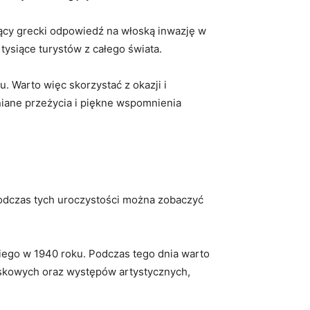
cy grecki odpowiedź na włoską‌ inwazję⁣ w
tysiące turystów⁤ z całego świata.
. Warto więc skorzystać z okazji ​i
ane przeżycia i⁢ piękne ⁢wspomnienia
czas ⁢tych‌ uroczystości można ‌zobaczyć
liniego w 1940 roku. Podczas tego dnia warto
skowych⁣ oraz ‍występów artystycznych,