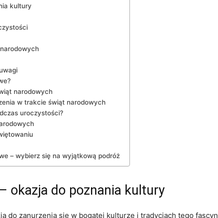
ia kultury
czystości
t narodowych
 uwagi
owe?
 świąt narodowych
dzenia w trakcie świąt narodowych
dczas uroczystości?
 narodowych
więtowaniu
owe – wybierz się na ‍wyjątkową podróż
–‍ okazja do poznania kultury
 do zanurzenia się​ w bogatej⁣ kulturze i tradycjach tego fasc