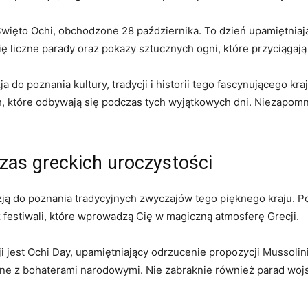
to Ochi,⁣ obchodzone 28 października. ‍To dzień⁢ upamiętniają
liczne parady oraz pokazy⁤ sztucznych ogni, które ⁤przyciągają 
do poznania kultury, tradycji i historii tego fascynującego kraju
 które⁢ odbywają się podczas tych wyjątkowych dni. Niezapomni
zas greckich uroczystości
ą do poznania tradycyjnych zwyczajów tego pięknego kraju. Pod
festiwali, które wprowadzą ‌Cię w ⁤magiczną atmosferę ⁣Grecji.
i⁤ jest​ Ochi Day, upamiętniający ​odrzucenie ⁤propozycji Musso
zane z bohaterami narodowymi. Nie zabraknie również parad⁣ woj