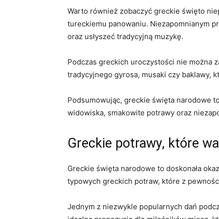
Warto również zobaczyć greckie święto niep
tureckiemu panowaniu. Niezapomnianym prze
oraz usłyszeć tradycyjną muzykę.
Podczas greckich ⁤uroczystości nie można z
tradycyjnego gyrosa, musaki czy baklawy, kt
Podsumowując, greckie święta narodowe to d
widowiska,‍ smakowite potrawy oraz niezapo
Greckie potrawy, które⁢ w
Greckie ‌święta narodowe to doskonała okazj
typowych greckich potraw, ‌które z pewnoś
Jednym z niezwykle popularnych dań podczas