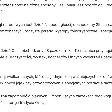
ę‌ i dziedzictwo na różne ⁢sposoby. Jeśli planujesz podróż do Gr
ć.
ąt narodowych jest Dzień ⁢Niepodległości, obchodzony 25‍ marca
sz zobaczyć uroczyste parady, występy folklorystyczne i specja
ień Ochi, obchodzony 28 października. ⁣To rocznica przystąpi
wiele uroczystości, wystaw, koncertów i innych wydarzeń upam
iąt wielkanocnych, które są jednym ⁢z najważniejszych okresó
erwonych jajek czy przygotowywanie specjalnych potraw, a takż
żna zapomnieć o ⁣pięknych i imponujących zabytkach tego kraju.
 historię i tradycje Grecji.