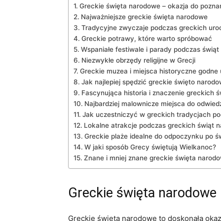
Greckie święta narodowe‍ –‍ okazja do poznan
Najważniejsze greckie święta narodowe
Tradycyjne zwyczaje podczas greckich uro
Greckie potrawy, które⁢ warto ‍spróbować
Wspaniałe festiwale i‍ parady podczas świą
Niezwykłe obrzędy religijne w Grecji
Greckie muzea i miejsca‍ historyczne godne
Jak najlepiej spędzić ​greckie święto narod
Fascynująca historia ‌i‌ znaczenie greckich
Najbardziej⁤ malownicze miejsca do odwie
Jak uczestniczyć w greckich tradycjach po
Lokalne ‍atrakcje podczas greckich świąt⁣
Greckie plaże idealne do odpoczynku po ś
W jaki sposób Grecy świętują Wielkanoc?
Znane⁣ i mniej znane greckie ⁤święta narod
Greckie święta narodowe‍ 
Greckie święta narodowe to doskonała okazja