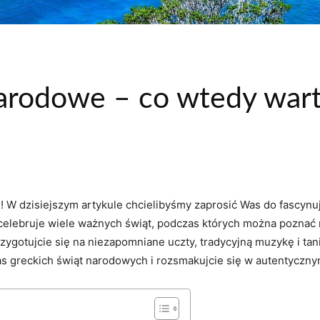
narodowe – co wtedy war
iej! W dzisiejszym artykule chcielibyśmy zaprosić Was do fascynu
celebruje wiele‌ ważnych ⁣świąt, podczas których​ można ⁢poznać 
ygotujcie się na ​niezapomniane uczty, ‍tradycyjną muzykę i tan
as greckich​ świąt narodowych i rozsmakujcie się w autentyczny