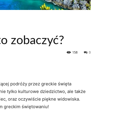
to zobaczyć?
158
0
jącej podróży ‌przez greckie święta
nie tylko kulturowe dziedzictwo, ale​ także
iec, oraz oczywiście ‌piękne widowiska.
m ‌greckim świętowaniu!