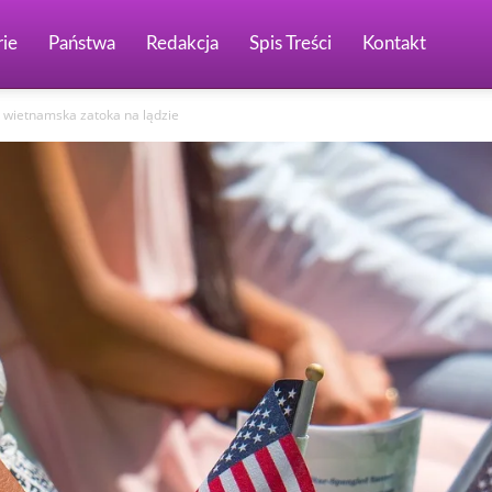
ie
Państwa
Redakcja
Spis Treści
Kontakt
 wietnamska zatoka na lądzie