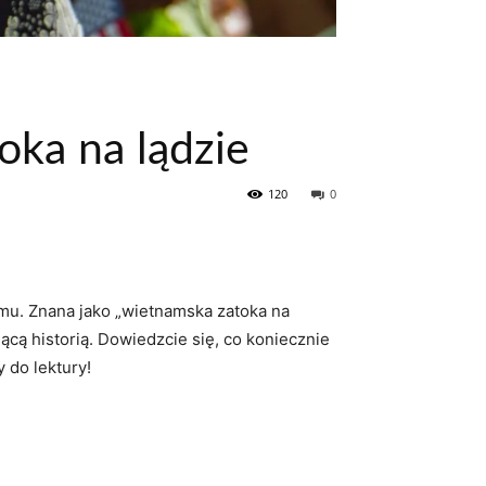
ka na lądzie
120
0
mu. Znana jako „wietnamska ⁢zatoka na
jącą historią. Dowiedzcie się, co koniecznie
 do lektury!