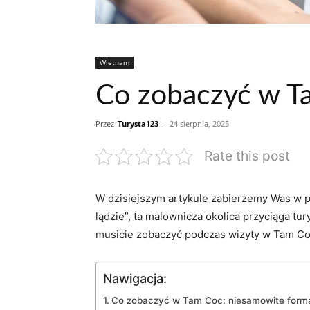
Wietnam
Co zobaczyć w Ta
Przez
Turysta123
-
24 sierpnia, 2025
Rate this post
W dzisiejszym artykule zabierzemy Was w po
lądzie”, ta malownicza okolica przyciąga tur
musicie zobaczyć podczas wizyty ​w Tam Coc 
Nawigacja:
Co ‍zobaczyć ⁢w⁤ Tam Coc: niesamowite form