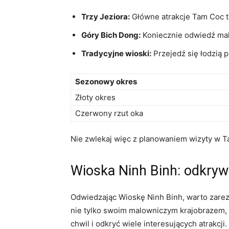
Trzy Jeziora:
Główne atrakcje Tam⁣ Coc⁢ t
Góry⁤ Bich Dong:
Koniecznie odwiedź malo
Tradycyjne wioski:
Przejedź się łodzią p
Sezonowy ​okres
Złoty okres
Czerwony rzut⁢ oka
Nie zwlekaj więc‌ z planowaniem wizyty ​w T
Wioska​ Ninh Binh: odkrywa
Odwiedzając Wioskę‌ Ninh Binh, warto zarez
nie tylko swoim malowniczym⁣ krajobrazem, a
chwil i odkryć⁢ wiele interesujących ⁣atrakcji.