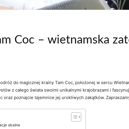
m Coc – wietnamska zato
dróż ⁢do magicznej krainy‍ Tam Coc, położonej w ‍sercu ​Wietna
ystów‌ z całego świata swoimi unikalnymi krajobrazami i ⁣fascynu
oraz ​poznajcie ⁢tajemnice jej ‍urokliwych zakątków.‌ Zapraszamy
acje skalne