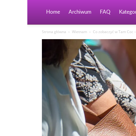
Home
Archiwum
FAQ
Kategor
Strona główna
Wietnam
Co zobaczyć w Tam Coc –