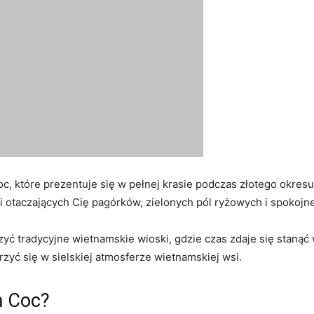
, które prezentuje się w pełnej krasie podczas złotego okresu 
otaczających Cię pagórków, zielonych pól ‌ryżowych i spokojne
yć tradycyjne wietnamskie wioski, ⁢gdzie⁣ czas zdaje się stanąć 
zyć​ się⁣ w⁣ sielskiej atmosferze⁣ wietnamskiej ‍wsi.
m Coc?