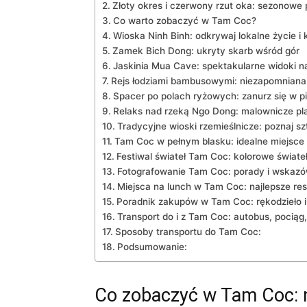
Złoty ‌okres i czerwony rzut oka: sezonow
Co warto zobaczyć w Tam Coc?
Wioska​ Ninh Binh: odkrywaj lokalne życie i 
Zamek ‌Bich Dong: ukryty ⁤skarb wśród gór
Jaskinia Mua Cave: spektakularne‌ widoki n
Rejs łodziami bambusowymi: niezapomniana 
Spacer po polach ryżowych: zanurz się w ​pi
Relaks nad rzeką Ngo Dong:‌ malownicze‌ pl
Tradycyjne wioski ​rzemieślnicze: poznaj ⁤s
Tam ⁢Coc w pełnym blasku: idealne miejsce
Festiwal świateł​ Tam Coc: kolorowe światełk
Fotografowanie Tam ⁤Coc: ⁣porady‌ i wskaz
Miejsca na lunch w Tam Coc: najlepsze rest
Poradnik zakupów w Tam Coc: rękodzieło i‍
Transport do i z Tam Coc: autobus, pociąg, 
Sposoby ‌transportu do‌ Tam Coc:
Podsumowanie:
Co ‍zobaczyć ⁢w⁤ Tam Coc: