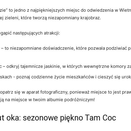
zie” to jedno z ⁣najpiękniejszych miejsc do odwiedzenia w Wiet
ej‌ zieleni, które tworzą niezapomniany krajobraz.
apić⁢ następujących atrakcji:
– to niezapomniane doświadczenie, które pozwala podziwiać‌ pi
 – odkryj tajemnicze‍ jaskinie, w których wewnętrzne komory za
kach ​- poznaj codzienne życie mieszkańców i cieszyć‌ się uro
atrz się w aparat ⁤fotograficzny, ponieważ miejsce to jest​ pra
ą ​na‍ miejsce w twoim albumie podróżniczym!
rzut oka: sezonowe piękno Tam Coc