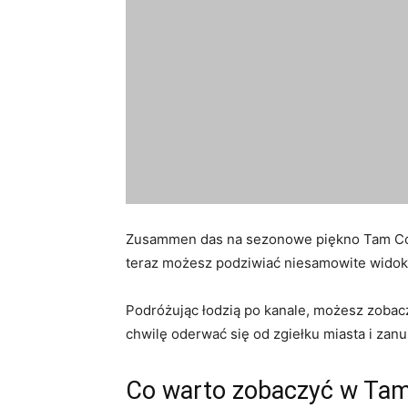
Zusammen‌ das na⁤ sezonowe piękno Tam ⁤Coc
teraz możesz podziwiać niesamowite widoki 
Podróżując‍ łodzią po kanale, możesz zobacz
chwilę oderwać się ‍od zgiełku miasta i​ zanur
Co warto zobaczyć w Ta