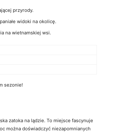
jącej ⁣przyrody.
aniałe widoki na okolicę.
a na ‍wietnamskiej wsi.
ym sezonie!
a zatoka na lądzie. To miejsce fascynuje‍
am Coc można doświadczyć niezapomnianych​