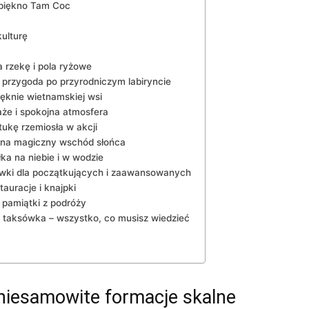
e piękno Tam Coc
kulturę
a rzekę i pola ryżowe
przygoda po przyrodniczym‍ labiryncie
ęknie⁣ wietnamskiej wsi
aże i spokojna atmosfera
ztukę rzemiosła w akcji
 ⁤na magiczny wschód słońca
a ⁤na niebie i ‍w‍ wodzie
ówki dla początkujących⁢ i ⁤zaawansowanych
auracje i knajpki
 pamiątki z podróży
⁤taksówka⁢ – wszystko, co ​musisz ‍wiedzieć
 niesamowite formacje skalne