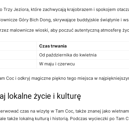
o Trzy Jeziora, które zachwycają krajobrazem‍ i spokojem otacza
wnicze Góry⁣ Bich Dong, skrywające buddyjskie świątynie i wsp
rzez malownicze wioski, aby poczuć autentyczną⁣ atmosferę życi
Czas trwania
Od października do kwietnia
W maju i⁢ czerwcu
am Coc i odkryj magiczne piękno tego ⁢miejsca ​w najpiękniejsz
j lokalne życie i kulturę
erwować czas na wizytę w ‍Tam Coc, także znanej jako wietnamsk
le⁢ także ⁤lokalną kulturą i⁤ historią. Podczas wycieczki po T