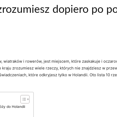
 zrozumiesz dopiero po p
ów, wiatraków‌ i rowerów, ⁣jest miejscem, które zaskakuje i oczaro
o kraju zrozumiesz ⁣wiele ⁣rzeczy, których nie ⁤znajdziesz w prz
iadczeniach, które odkryjesz tylko ⁣w Holandii. Oto lista‌ 10 r
óży do Holandii