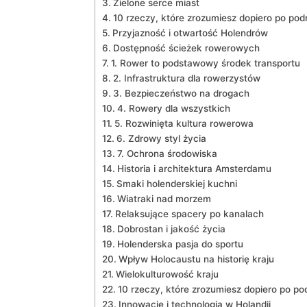
Zielone serce miast
10 rzeczy, które zrozumiesz dopiero po pod
Przyjazność i otwartość ​Holendrów
Dostępność ‌ścieżek rowerowych
1. Rower ⁢to podstawowy środek transportu
2. Infrastruktura dla rowerzystów
3. Bezpieczeństwo na drogach
4. Rowery‍ dla wszystkich
5. Rozwinięta kultura rowerowa
6. ‌Zdrowy styl ‍życia
7.‌ Ochrona środowiska
Historia ⁢i architektura ‍Amsterdamu
Smaki⁣ holenderskiej kuchni
Wiatraki nad morzem
Relaksujące spacery po kanalach
Dobrostan i jakość życia
Holenderska pasja ⁤do‌ sportu
Wpływ Holocaustu na ⁤historię kraju
Wielokulturowość kraju
10 rzeczy, które zrozumiesz dopiero po po
Innowacje i technologia ⁤w Holandii