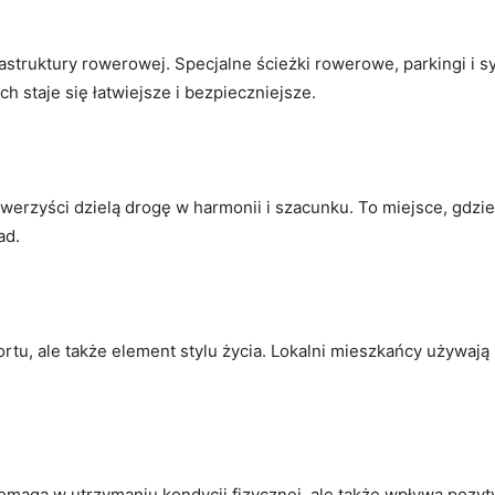
rastruktury rowerowej. Specjalne ścieżki rowerowe, parkingi i s
 staje się łatwiejsze i bezpieczniejsze.
owerzyści dzielą ‍drogę w harmonii ‌i ⁣szacunku. To miejsce,⁤ gd
ad.
nsportu, ale także element stylu życia. Lokalni mieszkańcy ⁢uży
pomaga‍ w utrzymaniu kondycji fizycznej, ale także wpływa poz