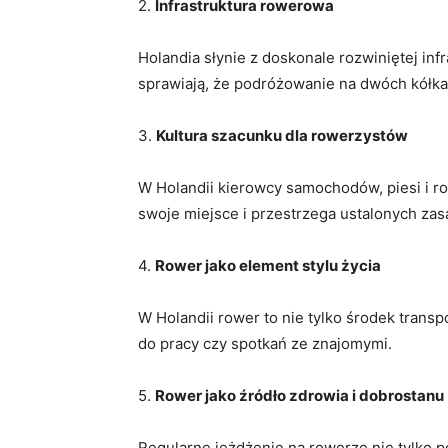
2.
Infrastruktura‌ rowerowa
Holandia⁢ słynie z doskonale rozwiniętej inf
sprawiają, że podróżowanie na dwóch kółkach
3.
Kultura szacunku dla rowerzystów
W ​Holandii⁣ kierowcy samochodów, piesi i r
swoje miejsce i⁢ przestrzega ustalonych zas
4.
Rower jako element stylu życia
W ​Holandii rower⁢ to nie tylko środek ​tra
do pracy czy spotkań ze znajomymi.
5.
Rower​ jako źródło zdrowia i dobrostanu
Regularne jeżdżenie⁣ na rowerze nie tylko 