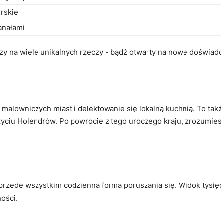
rskie
kanałami
y na wiele unikalnych rzeczy -‌ bądź ⁤otwarty na ⁤nowe doświad
 malowniczych miast i delektowanie⁢ się lokalną kuchnią. To tak
ciu Holendrów. Po powrocie⁤ z tego uroczego kraju, ⁢zrozumiesz
u
e przede wszystkim ⁤codzienna forma poruszania się. Widok ‍tys
ności.