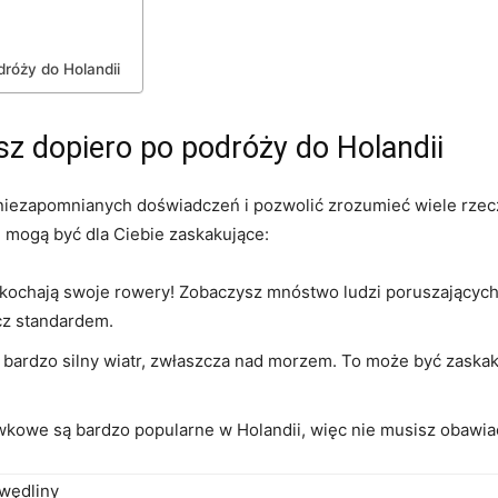
dróży do Holandii
sz dopiero ⁤po podróży do Holandii
iezapomnianych doświadczeń ⁤i‌ pozwolić zrozumieć wiele rzeczy
 mogą być dla ⁢Ciebie ‍zaskakujące:
ochają swoje rowery! Zobaczysz mnóstwo ludzi poruszających s
cz standardem.
bardzo silny wiatr, zwłaszcza nad morzem. ‌To może być zaskakują
wkowe są‌ bardzo popularne w Holandii, więc nie musisz obawiać
 wędliny