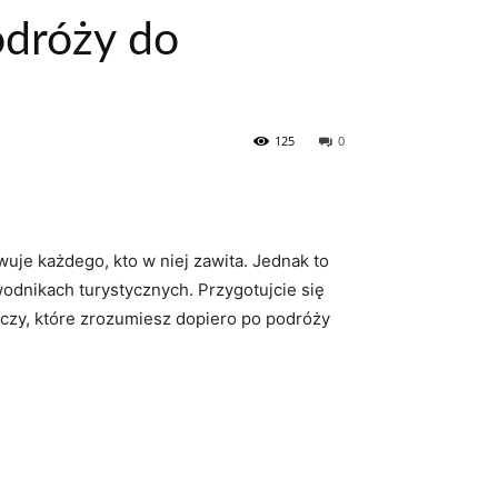
odróży do
125
0
wuje każdego,‌ kto ⁢w niej zawita. ‌Jednak to
ewodnikach turystycznych. Przygotujcie się
zeczy, które zrozumiesz ‌dopiero po podróży