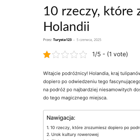
10 rzeczy, które
Holandii
Przez
Turysta123
-
5 czerwca, 2025
1/5 - (1 vote)
Witajcie‌ podróżnicy!​ Holandia, kraj‍ tulipan
dopiero ​po‌ odwiedzeniu ⁢tego fascynująceg
na⁢ podróż po najbardziej niesamowitych dośw
do tego magicznego miejsca.
Nawigacja:
10 rzeczy, które zrozumiesz dopiero ⁤po podr
Urok ⁣kultury rowerowej