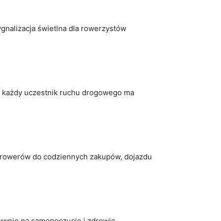
ygnalizacja świetlna dla⁢ rowerzystów
zie każdy uczestnik ruchu drogowego ma⁢
wają rowerów do codziennych zakupów, dojazdu
ytywnie na samopoczucie i zdrowie