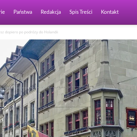
ie
Państwa
Redakcja
Spis Treści
Kontakt
esz dopiero po podróży do Holandii