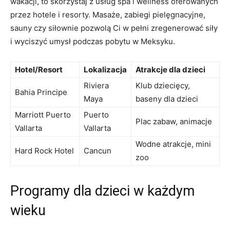
wakacji, to skorzystaj z usług spa i wellness oferowanych
przez hotele i resorty. Masaże, zabiegi pielęgnacyjne,
sauny czy siłownie pozwolą Ci w pełni zregenerować siły
i wyciszyć umysł podczas pobytu w Meksyku.
Hotel/Resort
Lokalizacja
Atrakcje dla dzieci
Riviera
Klub dziecięcy,
Bahia Principe
Maya
baseny dla dzieci
Marriott Puerto
Puerto
Plac zabaw, animacje
Vallarta
Vallarta
Wodne atrakcje, mini
Hard Rock Hotel
Cancun
zoo
Programy dla dzieci w każdym
wieku